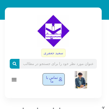
رش
ه
حتوا
سعید جعفری
Search
تماس با
ما