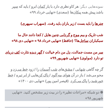
نمونه‌هایی دیگر:
هر کاو نظری دارد با یار
کمان
ابرو / باید که
سپر
باشد پیش همه
پیکان
‌ها
(سعدی)
«نهایی خرداد ۹۹»
چترها
را باید بست / زیر باران باید رفت.
(سهراب سپهری)
شب تاریک و بیم
موج
و
گردابی
چنین هایل / کجا دانند حال ما
سبکباران
ساحل
‌ها؟
(حافظ)
«نهایی خرداد ۹۸ » «نهایی دی ۹۸»
سر
من مست جمالت،
دل
من دام خیالت /
گهر
دیده
نثارت
کف
دریای
تو دارد
(مولوی)
«نهایی شهریور ۹۹»
گر چه گاهی
شهابی
/
مشق
‌های
شب
آسمان
را / زود
خط می‌زد
و
محو می‌شد / باز در آن
هوای
مه آلود
/
پاک کن
‌هایی از
ابر تیره
/
خط
خورشید
را
پاک می‌کرد
.
(قیصر امین پور)
«نهایی دی ۱۴۰۰»
●
دو شبکه «مراعات نظیر» را در بیت زیر مشخص کنید.
«نهایی
شهریور ۹۸»