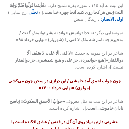
این بیت به آیه ۱۱۵ ، سوره بقره تلمیح دارد، «
فَأَینَما تُوَلّوا فَثَمَّ وَجْهُ
الله»[پس هر کجا روی کنید آنجا چهره خداست.]
/
تجلّی:
رخ نمایی
/
اولی الابصار
:
دارندگان بینش
نمونه‌هایی دیگر:
نه خدا توانمش خواند نه بشر توانمش گفت /
متحیرم چه نامم شه ملک لا فتی را
(شهریار)
«نهایی خرداد ۹۸»
شاعر در این نمونه به حدیث
«لا فَتی الّا عَلی، لا سَیْف الّا
ذوالفَقار»[هیچ جوانمردی جز علی و هیچ شمشیری جز ذوالفقار
نیست.]،
اشاره کرده است.
چون جواب احمق آمد خامشی / این درازی در سخن چون می‌کشی
(مولوی)
«نهایی خرداد ۱۴۰۰»
شاعر در این بیت به مثل معروف
«جوابُ الأحمقِ السکوتُ»[پاسخ
نادان خاموشی است.]،
اشاره کرده است.
عشرتی دارم به یاد روی آن گل در قفس / عشق افکنده است با
یوسف
به یک زندان مرا
(رهی معیری)