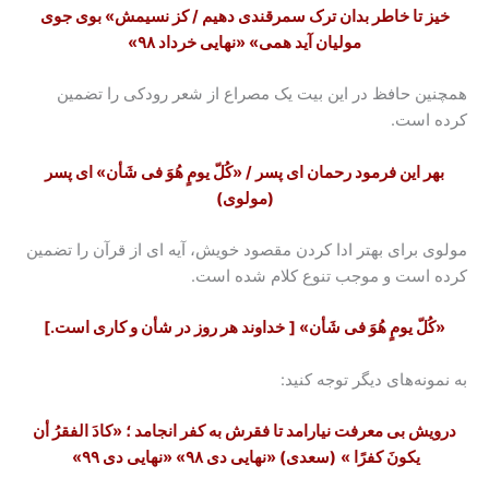
خیز تا خاطر بدان ترک سمرقندی دهیم / کز نسیمش
» بوی جوی
مولیان آید همی»
«نهایی خرداد ۹۸»
همچنین حافظ در این بیت یک مصراع از شعر رودکی را تضمین
کرده است.
بهر این فرمود رحمان ای پسر / «کُلّ یومٍ هُوَ فی شَأن» ای پسر
(مولوی)
مولوی برای بهتر ادا کردن مقصود خویش، آیه ای از قرآن را تضمین
کرده است و موجب تنوع کلام شده است.
«کُلّ یومٍ هُوَ فی شَأن» [
خداوند هر روز در شأن و کارى است.]
به نمونه‌های دیگر توجه کنید:
درویش بی معرفت نیارامد تا فقرش به کفر انجامد ؛ «کادَ الفقرُ أن
یکونَ کفرًا »
(سعدی)
«نهایی دی ۹۸» «نهایی دی ۹۹»