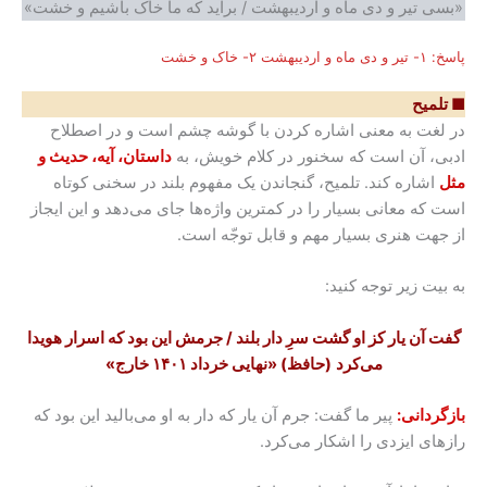
«بسی تیر و دی ماه و اردیبهشت / برآید که ما خاک باشیم و خشت»
پاسخ: ۱- تیر و دی ماه و اردیبهشت ۲- خاک و خشت
■ تلمیح
در لغت به معنی اشاره کردن با گوشه چشم است و در اصطلاح
ادبی، آن است که سخنور در کلام خویش، به
داستان، آیه، حدیث و
مثل
اشاره کند. تلمیح، گنجاندن یک مفهوم بلند در سخنی کوتاه
است که معانی بسیار را در کمترین واژه‌ها جای می‌دهد و این ایجاز
از جهت هنری بسیار مهم و قابل توجّه است.
به بیت زیر توجه کنید:
گفت آن یار کز او گشت سرِ دار بلند / جرمش این بود که اسرار هویدا
می‌کرد
(حافظ)
«نهایی خرداد ۱۴۰۱ خارج»
بازگردانی:
پیر ما گفت: جرم آن یار که دار به او می‌بالید این بود که
رازهای ایزدی را اشکار می‌کرد.