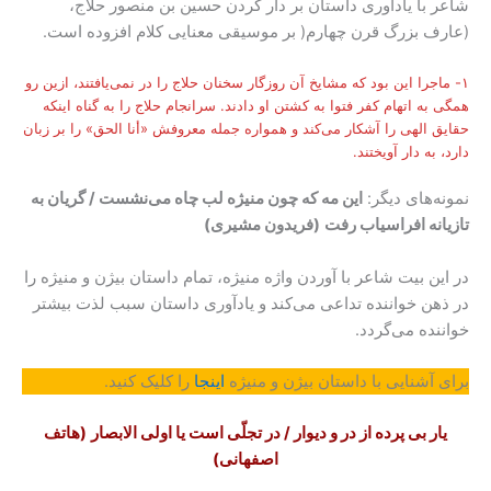
شاعر با یادآوری داستان بر دار کردن حسین بن منصور حلاج،
(عارف بزرگ قرن چهارم( بر موسیقی معنایی کلام افزوده است.
۱- ماجرا این بود که مشایخ آن روزگار سخنان حلاج را در نمی‌یافتند، ازین رو
همگی به اتهام کفر فتوا به کشتن او دادند. سرانجام حلاج را به گناه اینکه
حقایق الهی را آشکار می‌کند و همواره جمله معروفش «أنا الحق» را بر زبان
دارد، به دار آویختند.
نمونه‌های دیگر:
این مه که چون منیژه لب چاه می‌نشست / گریان به
تازیانه افراسیاب رفت
(فریدون مشیری)
در این بیت شاعر با آوردن واژه منیژه، تمام داستان بیژن و منیژه را
در ذهن خواننده تداعی می‌کند و یادآوری داستان سبب لذت بیشتر
خواننده می‌گردد.
برای آشنایی با داستان بیژن و منیژه
اینجا
را کلیک کنید.
یار بی پرده از در و دیوار / در تجلّی است یا اولی الابصار
(هاتف
اصفهانی)