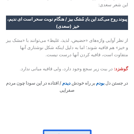
این شعر سعدی:
پیوند روح می‌کند این بادِ مُشک بیز / هنگام نوبت سحر است ای ندیم،
خیز
(سعدی)
از نظر آوایی واژه‌های «حضیض، لذیذ، غلیظ» می‌توانند با «مشک بیز
و خیز» هم قافیه شوند؛ اما به دلیل اینکه شکل نوشتاری آنها
متفاوت است، قافیه کردن آنها درست نیست.
گوشزد:
در بیت زیر سجع وجود دارد، ولی قافیه میانی ندارد.
در جستن دل
بودم
بر راه خودش
دیدم
/ افتاده در این سودا چون مردم
صفرایی