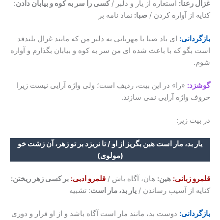
غزال رعنا:
استعاره از یار و دلبر /
کسی را سر به کوه و بیابان دادن
:
کنایه از آواره کردن /
صبا:
نماد نامه بر
بازگردانی:
ای باد صبا با مهربانی به دلبر من که مانند غزال بلندقد
است بگو که با باعث شده ای من سر به کوه و بیابان بگذارم و آواره
شوم.
گوشزد:
«را» در این بیت، ردیف است؛ ولی واژه آرایی نیست زیرا
حروف واژه آرایی نمی سازند.
در بیت زیر:
یار بد، مار است هین بگریز از او / تا نریزد بر تو زهر، آن زشت خو
(مولوی)
قلمرو زبانی:
هین:
هان، آگاه باش /
قلمرو ادبی:
بر کسی زهر ریختن:
کنایه از آسیب رساندن /
یار بد، مار است
: تشبیه
بازگردانی:
دوست بد، مانند مار است آگاه باشد و از او فرار و دوری