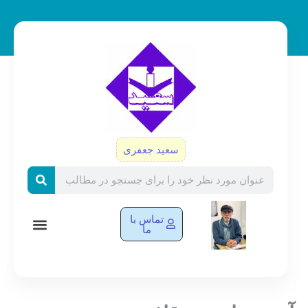
رش
ه
حتوا
سعید جعفری
Search
تماس با
ما