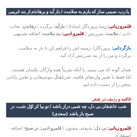
یا رب، سببی ساز که یارم به سلامت / باز آید و برهاندَم از بند غریبی
قلمرو زبانی:
رب:
پروردگار (منادا) /
بازآید:
برگردد /
رهاندن
: نجات
دادن /
ملامت
: سرزنش /
قلمرو ادبی:
بند ملامت:
اضافه تشبیهی
بازگردانی:
پروردگارا، زمینه اش را فراهم کن تا یار به سلامت
برگردد و من را از بند سرزنش آزاد کند.
همان گونه که می بینیم، با آنکه تقریباً همه واژگان یکسان هستند،
امّا فقط با تغییر واژه‌های قافیه، ضرباهنگِ موسیقایی و طنین پایانی
سخن را از دست داده ایم.
قافیه و ردیف در شعر
شب عاشقان بی دل، چه شبی دراز باشد / تو بیا کز اوّل شب، در
صبح باز باشد
(سعدی)
قلمرو زبانی:
بی دل:
شیفته، مفتون /
قلمرو ادبی:
در صبح:
اضافه
استعاری