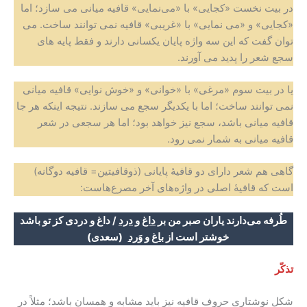
در بیت نخست «کجایی» با «می‌نمایی» قافیه میانی می سازد؛ اما
«کجایی» و «می نمایی» با «غریبی» قافیه نمی توانند ساخت. می
توان گفت که این سه واژه پایان یکسانی دارند و فقط پایه های
سجع شعر را پدید می آورند.
یا در بیت سوم «مرغی» با «خوانی» و «خوش نوایی» قافیه میانی
نمی توانند ساخت؛ اما با یکدیگر سجع می سازند. نتیجه اینکه هر جا
قافیه میانی باشد، سجع نیز خواهد بود؛ اما هر سجعی در شعر
قافیه میانی به شمار نمی رود.
گاهی هم شعر دارای دو قافیۀ پایانی (ذوقافیتین= قافیه دوگانه)
است که قافیۀ اصلی در واژه‌های آخر مصرع‌هاست:
طُرفه می‌دارند یاران صبر من بر
داغ
و
درد
/
داغ و دردی کز تو باشد
خوشتر است از
باغ
و
وَرد
(سعدی)
تذکّر
شکل نوشتاری حروف قافیه نیز باید مشابه و همسان باشد؛ مثلاً در