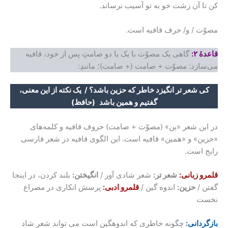
کن تا آن زشت خو به تو آسیب نرساند.
مصوّت / و/ حرف قافیه است.
قاعدۀ ۲:
گاهی یک مصوّت با یک یا دو صامتِ پس از خود، قافیه
می‌سازد: مصوّت + صامت (+ صامت)؛ مانندِ:
کی شعر تر انگیزد خاطر که حزین باشد؟ / یک نکته از این معنی،
گفتیم و همین باشد
(حافظ)
در این شعر «ین» (مصوّت + صامت) حروف قافیه و کلمه‌های
«حزین» و «همین» قافیه است. این الگوی قافیه در شعر فارسی
رایج است.
قلمرو زبانی:
شعر تر:
شعر شادی آور /
انگیختن:
بلند کردن، در اینجا
گفتن /
حزین:
اندوه گین /
قلمرو ادبی:
پرسش انکاری در مصراع
نخست
بازگردانی:
چگونه خاطری که اندوهگین است می تواند شعر شاد