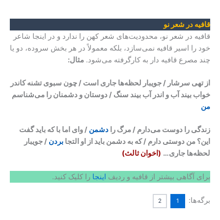
قافیه در شعر نو
قافیه در شعر نو، محدودیت‌های شعر کهن را ندارد و در اینجا شاعر
خود را اسیر قافیه نمی‌سازد، بلکه معمولاً در هر بخش سروده، دو یا
چند مصرع قافیه دار به کارگرفته می‌شود.
مثال:
از تهی سرشار / جویبار لحظه‌ها جاری است / چون سبوی تشنه کاندر
خواب بیند آب و اندر آب بیند سنگ / دوستان و دشمنان را می‌شناسم
من
زندگی را دوست می‌دارم / مرگ را
دشمن
/ وای اما با که باید گفت
این؟ من دوستی دارم / که به دشمن باید از او التجا
بردن
/ جویبار
لحظه‌ها جاری…
(اخوان ثالث)
برای آگاهی بیشتر از قافیه و ردیف
اینجا
را کلیک کنید.
برگه‌ها:
2
1