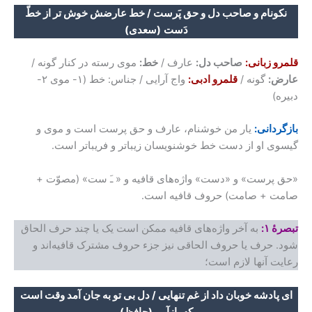
نکونام و صاحب دل و حق پَرست / خط عارضش خوش تر از خطّ
دَست
(سعدی)
قلمرو زبانی:
صاحب دل:
عارف /
خط:
موی رسته در کنار گونه /
عارض:
گونه /
قلمرو ادبی:
واج آرایی / جناس: خط (۱- موی ۲-
دبیره)
بازگردانی:
یار من خوشنام، عارف و حق پرست است و موی و
گیسوی او از دست خط خوشنویسان زیباتر و فریباتر است.
«حق پرست» و «دست» واژه‌های قافیه و « ﹷ ست» (مصوّت +
صامت + صامت) حروف قافیه است.
تبصرۀ ۱:
به آخر واژه‌های قافیه ممکن است یک یا چند حرف الحاق
شود. حرف یا حروف الحاقی نیز جزء حروف مشترک قافیه‌اند و
رعایت آنها لازم است؛
ای پادشه خوبان داد از غم تنه
ایی
/ دل بی تو به جان آمد وقت است
که باز
آیی
(حافظ)