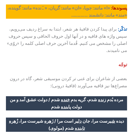
پسوندها:
«ا» مانند: جویا، «ان» مانند: گریان، «
ﹷ نده» مانند: گوینده،
«مند» مانند: دانشمند …………..
تذکّر:
برای پیدا کردن قافیۀ هر شعر، ابتدا به سراغ ردیف می‌رویم،
سپس واژه های قافیه و در آنها اول حروف الحاقی و سپس حروف
اصلی را مشخص می کنیم. قُدما آخرین حرف اصلی کلمه را «روّی»
می نامیدند.
توجّه
بعضی از شاعران برای غنی تر کردن موسیقی شعر، گاه در درون
مصراع‌ها نیز قافیه می‌آورند (قافیۀ درونی):
مرده بُدم
زنده
شدم، گریه بدم
خنده
شدم / دولت عشق آمد و من
دولت
پاینده
شدم
دیده
شیر
ست مرا، جان
دلیر
است مرا
/
زَهره
شیرست مرا،
زُهره
تابنده
شدم
(مولوی)