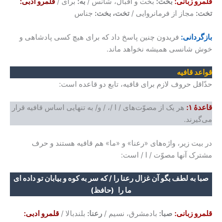
قلمرو زبانی:
بخت:
بخت و اقبال، شانس /
به:
برای /
قلمرو ادبی:
تخت:
مجاز از فرمانروایی /
تخت، بخت:
جناس
بازگردانی:
فریدون چنین پاسخ داد که برای هیچ کسی پادشاهی و
خوش شانسی همیشه نخواهد ماند.
قواعد قافیه
حدّاقل حروف لازم برای قافیه، تابع دو قاعده است:
قاعدۀ ۱:
هر یک از مصوّت‌های / ا /، / و/ به تنهایی اساس قافیه قرار
می‌گیرند.
در بیت زیر، واژه‌های «رعنا» و «ما» هم قافیه هستند و حرف
مشترک آنها مصوّت / ا / است:
صبا به لطف بگو آن غزال رعنا را / که سر به کوه و بیابان تو داده ای
ما را
(حافظ)
قلمرو زبانی:
صبا:
بادمشرق، نسیم /
رعنا:
بلندبالا /
قلمرو ادبی: