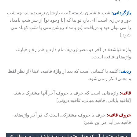
بازگردانی:
شب عاشقان شیفته که به یارشان نرسیده اند، چه شب
دور و درازی است! ای یار، تو بیا که [با وجود تو] از سر شب بامداد
را می توان دید و دریافت. (تو بامداد روشن منی یا شب کوتاه می
شود.)
واژه «باشد» در آخر دو مصرع ردیف نام دارد و «دراز» و «باز»،
واژه‌های قافیه است.
ردیف:
کلمه یا کلماتی است که بعد از واژۀ قافیه، عینا (از نظر لفظ
و معنی) تکرار می‌شود.
قافیه:
واژه‌هایی است که حرف یا حروف آخر آنها مشترک باشد.
[قافیه پایانی، قافیه میانی، قافیه درونی]
حروف قافیه:
حرف یا حروف مشترکی است که در آخر واژه‌های
قافیه می‌آید. در این شعر:
به جهان خرّم از آنم که جهان خرّم ازوست / عاشقم بر همه عالم که