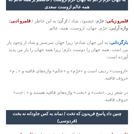
همه عالم ازوست
سعدی
قلمرو زبانی:
خرّم:
خشنود، شاد /
از آن:
به این خاطر /
قلمرو ادبی:
واژه آرایی:
خرّم، جهان، ازوست، همه، عالم
بازگردانی:
به این جهان شادم؛ زیرا جهان سرسبز و شاد از وجود یار
من است. همه جهان را دوست دارم؛ زیرا همه جهان را یار من پدید
آورده است.
«ازوست» ردیف است و «خرّم» و «عالم» واژه‌های قافیه و « ﹷ م»
حروف قافیه.
در شعر زیر، «تخت» و «بخت» واژه‌های قافیه هستند و « ﹷ خت»
حروف قافیه.
چنین داد پاسخ فریدون که تخت / نماند به کس جاودانه نه بخت
(فردوسی)