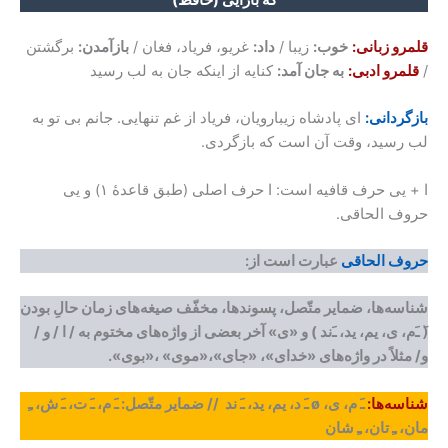
قلمرو زبانی:
خوب:
زیبا /
داد:
غریو، فریاد، فغان /
بازآمدن:
برگشتن
/
قلمرو ادبی:
به جان آمد:
کنایه از اینکه جان به لب رسید
بازگردانی:
ای پادشاه زیبارویان، فریاد از غم تنهایی. جانم بی تو به
لب رسید، وقت آن است که بازگردی.
ا + یی حرف قافیه است: ا حرف اصلی (طبق قاعدۀ ۱) و یی
حروف الحاقی.
حروف الحاقی
عبارت است از:
شناسه‌ها، ضمایر متّصل، پسوندها، مخفّف صیغه‌های زمان حالِ بودن
(َ
ﹷ
م، ی، یم،
ید،
ﹷ
ند ) و «ی» آخر بعضی از واژه‌های مختوم به / ا / و /
و/ مثلاً در واژه‌های «خدای»، «جای»،«موی» ،«بوی».
شناسه‌ها:
ﹷ م، ی، ø ﹷ د، یم، ید، ﹷ ند // ضمایر متّصل: ﹷ م، ﹷ ت، ﹷ ش، ﹻ
مان، ﹻ تان، ﹻ شان