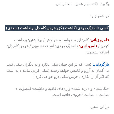
بگوید. نکته مهم همین است و بس.
در شعر زیر:
کسی دانه نیک مردی نکاشت / کزو خرمن کام دل برنداشت
(سعدی)
قلمرو زبانی:
کام:
آرزو، خواست، خواهش /
برداشتن:
برداشت
کردن /
قلمرو ادبی:
دانه نیک مردی:
اضافه تشبیهی /
خرمن کام دل
:
اضافه تشبیهی
بازگردانی:
کسی که در این جهان نیکی بکارد و به دیگران نیکی کند،
بی گمان به آرزو و کامش خواهد رسید.(نیکی کردن مانند دانه است
که اگر آن را بکاری، خرمن نیکی درو خواهی کرد.)
«نکاشت» و «برنداشت» واژه‌های قافیه و «اشت» (مصوّت +
صامت + صامت) حروف قافیه است.
در این شعر: