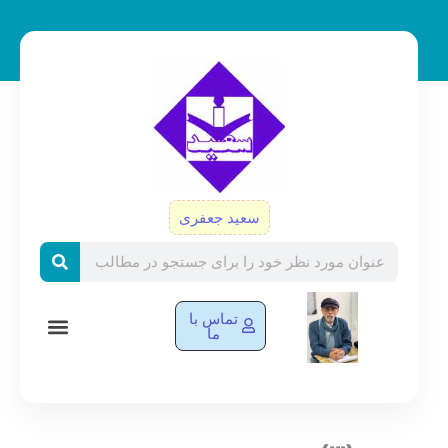
رش
ه
حتوا
سعید جعفری
Search
تماس با
ما