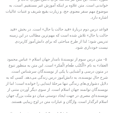
خواندنی است. متن علاوه بر اینکه آموزش غیر مستقیم ِ است، به
موضوع مهم سفر معنوی حج، و زیارت بقیع شریف و عتبات عالیات
اشاره دارد.
قواعد درس دوم دربارۀ «قید حالت یا حال» است. در بخش «قید
حالت یا حال» تلاش شده است که مهم ترین مطالب در این زمینه
تدریس شود؛ لذا از طرح مباحثی که برای دانش آموز کاربردی
نیست خودداری شود.
۵- متن درس سوم از نویسندۀ نامدار جهان اسلام « عباس محمود
العقاد» به نام «اَلْکتُب طَعام الْفکر» است. این متن به منظور تنوع
در متون درسی و آشنایی با یکی از نویسندگان سرشناس است.
شرح حال نویسنده، به دانش‌آموز درس زندگی می دهد. کسی که به
دلایل دشواری های زندگی تنها مرحلۀ ابتدایی را خوانده است؛ اما از
نویسندگان توانمند جهان اسلام است. از سوی دیگر آوردن متنی از
نویسنده ای مصری در جهت ایجاد دوستی میان دو ملت بزرگ جهان
اسلام اثرگذار است. واژگان و عبارات متن در اوج زیبایی هستند.