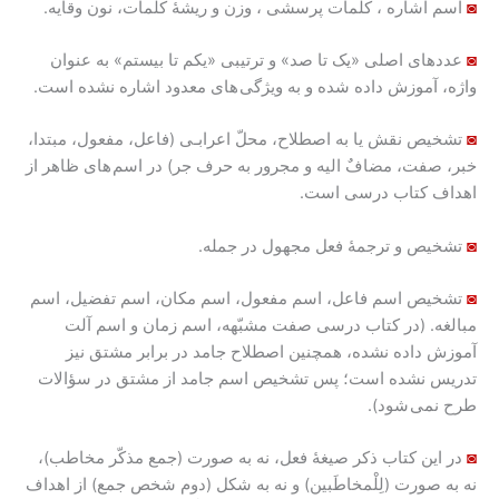
◙
اسم اشاره ، کلمات پرسشی ، وزن و ریشۀ کلمات، نون وقایه.
◙
عددهای اصلی «یک تا صد» و ترتیبی «یکم تا بیستم» به عنوان
واژه، آموزش داده شده و به ویژگی های معدود اشاره نشده است.
◙
تشخیص نقش یا به اصطلاح، محلّ اعرابـی (فاعل، مفعول، مبتدا،
خبر، صفت، مضافٌ الیه و مجرور به حرف جر) در اسم های ظاهر از
اهداف کتاب درسی است.
◙
تشخیص و ترجمۀ فعل مجهول در جمله.
◙
تشخیص اسم فاعل، اسم مفعول، اسم مکان، اسم تفضیل، اسم
مبالغه. (در کتاب درسی صفت مشبّهه، اسم زمان و اسم آلت
آموزش داده نشده، همچنین اصطلاح جامد در برابر مشتق نیز
تدریس نشده است؛ پس تشخیص اسم جامد از مشتق در سؤالات
طرح نمی شود).
◙
در این کتاب ذکر صیغۀ فعل، نه به صورت (جمع مذکّر مخاطب)،
نه به صورت (لِلْمخاطَبین) و نه به شکل (دوم شخص جمع) از اهداف