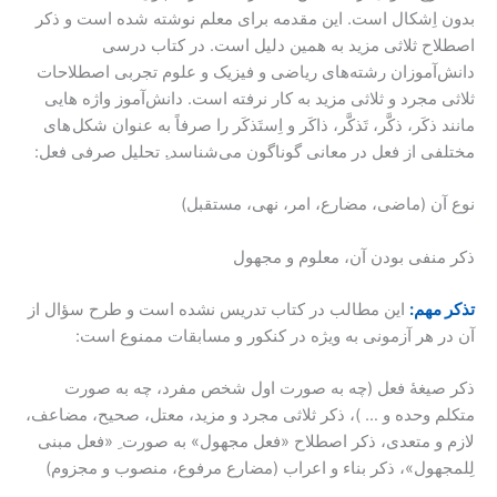
بدون اِشکال است. این مقدمه برای معلم نوشته شده است و ذکر
اصطلاح ثلاثی مزید به همین دلیل است. در کتاب درسی
دانش‌آموزان رشته‌های ریاضی و فیزیک و علوم تجربی اصطلاحات
ثلاثی مجرد و ثلاثی مزید به کار نرفته است. دانش‌آموز واژه هایی
مانند ذکَر، ذکَّر، تَذکَّر، ذاکَر و اِستَذکَر را صرفاً به عنوان شکل های
مختلفی از فعل در معانی گوناگون می‌شناسد.ِ تحلیل صرفی فعل:
نوع آن (ماضی، مضارع، امر، نهی، مستقبل)
ذکر منفی بودن آن، معلوم و مجهول
تذکر مهم:
این مطالب در کتاب تدریس نشده است و طرح سؤال از
آن در هر آزمونی به ویژه در کنکور و مسابقات ممنوع است:
ذکر صیغۀ فعل (چه به صورت اول شخص مفرد، چه به صورت
متکلم وحده و … )، ذکر ثلاثی مجرد و مزید، معتل، صحیح، مضاعف،
لازم و متعدی، ذکر اصطلاح «فعل مجهول» به صورت ِ «فعل مبنی
لِلمجهول»، ذکر بناء و اعراب (مضارع مرفوع، منصوب و مجزوم)