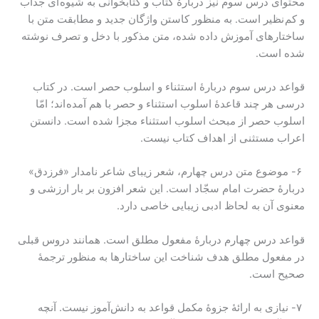
محتوای درس سوم نیز دربارۀ کتاب و کتابخوانی به شیوه ای جذاب
و کم نظیر است. به منظور کاستن واژگان جدید و مطابقت متن با
ساختارهای آموزش داده شده، متن مذکور با دخل و تصرف نوشته
شده است.
قواعد درس سوم دربارۀ استثناء و اسلوب حصر است. در کتاب
درسی هر چند قاعدۀ اسلوب استثناء و حصر با هم آمده اند؛ امّا
اسلوب حصر از مبحث اسلوب استثناء مجزا شده است. دانستن
اعراب مستثنی از اهداف کتاب نیست.
۶- موضوع متن درس چهارم، شعر زیبای شاعر نامدار «فرزدق»
دربارۀ حضرت امام سجّاد است. این شعر افزون بر بار ارزشی و
معنوی آن به لحاظ ادبی زیبایی خاصی دارد.
قواعد درس چهارم دربارۀ مفعول مطلق است. همانند دروس قبلی
در مفعول مطلق هدف شناخت این ساختارها به منظور ترجمۀ
صحیح است.
۷- نیازی به ارائۀ جزوۀ مکمل قواعد به دانش‌آموز نیست. آنچه