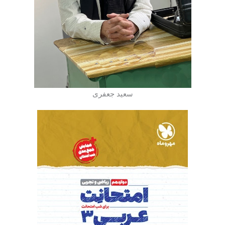
سعید جعفری