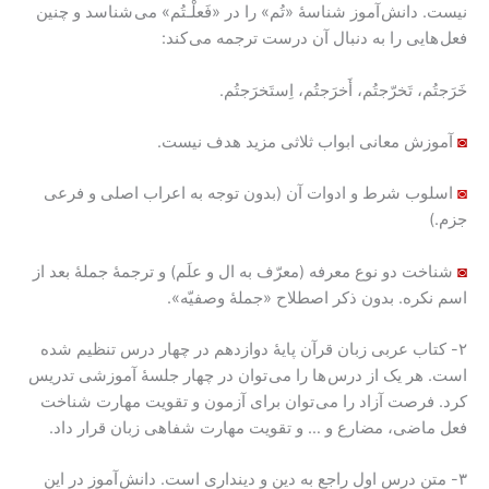
نیست. دانش آموز شناسۀ «تُم» را در «فَعلْـتُم» می شناسد و چنین
فعل هایی را به دنبال آن درست ترجمه می کند:
خَرَجتُم، تَخرّجتُم، أَخرَجتُم، اِستَخرَجتُم.
◙
آموزش معانی ابواب ثلاثی مزید هدف نیست.
◙
اسلوب شرط و ادوات آن (بدون توجه به اعراب اصلی و فرعی
جزم.)
◙
شناخت دو نوع معرفه (معرّف به ال و علَم) و ترجمۀ جملۀ بعد از
اسم نکره. بدون ذکر اصطلاح «جملۀ وصفیّه».
۲- کتاب عربی زبان قرآن پایۀ دوازدهم در چهار درس تنظیم شده
است. هر یک از درس ها را می توان در چهار جلسۀ آموزشی تدریس
کرد. فرصت آزاد را می توان برای آزمون و تقویت مهارت شناخت
فعل ماضی، مضارع و … و تقویت مهارت شفاهی زبان قرار داد.
۳- متن درس اول راجع به دین و دینداری است. دانش آموز در این