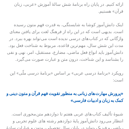
ارائه کنیم. در پایان راه برنامۀ شش سالۀ آموزش «عربی، زبان
قرآن» هستیم.
اینک دانش آموز کوشا به شایستگی، به قدرت فهم متون رسیده
است. بدیهی است که در این راه از فرهنگ لغت برای یافتن معنای
واژگانی که در کتاب های درسی ندیده است می تواند بهره ببرد. در
مدت این شش سال، مهم ترین قاعده، مربوط به شناخت فعل بود.
دانش آموز باید انواع فعل ماضی، مضارع، مستقبل، امر، نهی و نفی
را بشناسد و این شناخت، درون متن و عبارت صورت می گیرد.
رویکرد «برنامۀ درسی عربی» بر اساس «برنامۀ درسی ملّی» این
است:
«پرورش مهارت های زبانی به منظور تقویت فهم قرآن و متون دینی و
کمک به زبان و ادبیات فارسی»
شیوۀ تألیف کتاب های عربی هفتم تا دوازدهم متن محوری است.
انتظار می رود دانش آموز پایۀ دوازدهم رشته های علوم تجربی و
ریاضی و فیزیک بتواند در پایان سال تحصیلی، متون و عبارات سادۀ