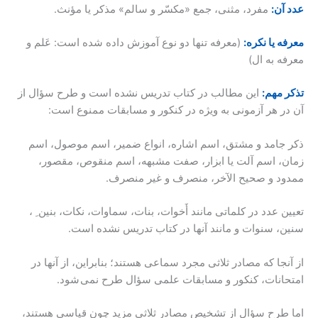
عدد آن:
مفرد، مثنی، جمع «مکسّر و سالم» مذکر یا مؤنث.
معرفه یا نکره:
(معرفه تنها دو نوع آموزش داده شده است: عَلم و
معرفه به ال)
تذکر مهم:
این مطالب در کتاب تدریس نشده است و طرح سؤال از
آن در هر آزمونی به ویژه در کنکور و مسابقات ممنوع است:
ذکر جامد و مشتق، اسم اشاره، انواع ضمیر، اسم موصول، اسم
زمان، اسم آلت یا ابزار، صفت مشبهه، اسم منقوص، مقصور،
ممدود و صحیح الآخر، منصرف و غیر منصرف.
تعیین عدد در کلماتی مانند أَخوات، بنات، سماوات، نکات، بنین ِ ،
سنین، سنوات و مانند آنها در کتاب تدریس نشده است.
از آنجا که مصادر ثلاثی مجرد سماعی هستند؛ بنابراین، از آنها در
امتحانات، کنکور و مسابقات علمی سؤال طرح نمی شود.
اما طرح سؤال از تشخیص مصادر ثلاثی مزید چون قیاسی هستند،