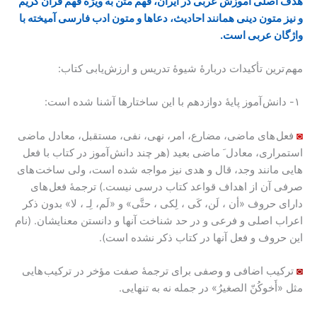
هدف اصلی آموزش عربی در ایران، فهم متن به ویژه فهم قرآن کریم
و نیز متون دینی همانند احادیث، دعاها و متون ادب فارسی آمیخته با
واژگان عربی است.
مهم ترین تأکیدات دربارۀ شیوۀ تدریس و ارزش‌یابی کتاب:
۱- دانش آموز پایۀ دوازدهم با این ساختارها آشنا شده است:
◙
فعل های ماضی، مضارع، امر، نهی، نفی، مستقبل، معادل ماضی
استمراری، معادل َ ماضی بعید (هر چند دانش آموز در کتاب با فعل
هایی مانند وجد، قال و هدی نیز مواجه شده است، ولی ساخت های
صرفی آن از اهداف قواعد کتاب درسی نیست.) ترجمۀ فعل های
دارای حروف «أن ، لَن، کَی ، لِکی ، حتَّی» و «لَم، لِـ ، لا» بدون ذکر
اعراب اصلی و فرعی و در حد شناخت آنها و دانستن معنایشان. (نام
این حروف و فعل آنها در کتاب ذکر نشده است).
◙
ترکیب اضافی و وصفی برای ترجمۀ صفت مؤخر در ترکیب هایی
مثل «أَخوکُنّ الصغیرُ» در جمله نه به تنهایی.