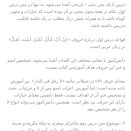
درس با یک متن دینی – تاریخی آشنا می شود. نه تنها در متن درس
اول، بلکه در همۀ متون سعی بر آن بوده است که عبارات و متون
کوتاه باشد تا به همراه بخش درک مطلب در یک جلسه قابلیت
تدریس داشته باشد.
قواعد درس اول دربارۀ حروف « إنّ، أَنّ، کَـأَنّ، لٰکـنّ، لَـیْـت، لَعـلَّ»
در زبان عربی است.
دانش‌آموز با معانی مختلف این کلمات آشنا می‌شود. تشخیص اسم
و خبر این حروف هدف آموزشی کتاب نیست.
معنای حرف «لا» در جملاتی مانند «لا رجل فی الدار». نیز آموزش
داده شده است؛ اما آموزش اعراب اسم پس از لا و جزئیات ِ بحث
و تشخیص خبر آن از اهداف نیست. فقط دانستن معنای عبارات
دارای این حرف، مد نظر است. همچنین دانش آموز می تواند انواع لا
را از هم تشخیص دهد.
۴- موضوع متن درس دوم ماجرای سفری به مکۀ مکرمه و مدینۀ
منوره است. این متن نیز مکالمه برای دانش آموزان جالب و