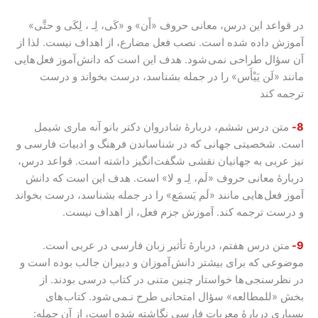
در قواعد این درس، معانی حروف «أَن» و «کَی، لِـ ، لِکَی و حتَّی»
آموزش داده شده است. نصب فعل مضارع، از اهداف نیست. لذا از
آن سؤال طراحی نمی شود. هدف این است که دانش آموز فعل هایی
مانند «لَن یَیْأَس» را در جمله بشناسد، درست بخواند و درست
ترجمه کند
8-
متن درس ششم، دربارۀ شادروان دکتر بانو آنه ماری شیمل
است. شخصیتی جهانی که در شناساندن فرهنگ و ادبیات فارسی و
نیز عربی به جهانیان نقشی شگفت انگیز داشته است. قواعد درس،
دربارۀ معانی حروف «لَم، لِـ و لا» است. هدف این است که دانش
آموز فعل هایی مانند «لَم یَسمَع» را در جمله بشناسد، درست بخواند
و درست ترجمه کند. آموزش جزم فعل، از اهداف نیست.
9-
متن درس هفتم، دربارۀ تأثیر زبان فارسی در عربی است.
موضوعی که برای بیشتر دانش آموزان و دبیران جالب بوده است و
در نظرسنجی ها خواستار چنین متنی در کتاب درسی بودند. از
بخش «للمطالعه» سؤال امتحانی طرح نـمی شود. کتاب های
بسیاری دربارۀ معربات فارسی نگاشته شده است، از آن جمله: