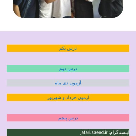
درس یکم
درس دوم
آزمون دی ماه
آزمون خرداد و شهریور
درس پنجم
اینستاگرام: jafari.saeed.ir