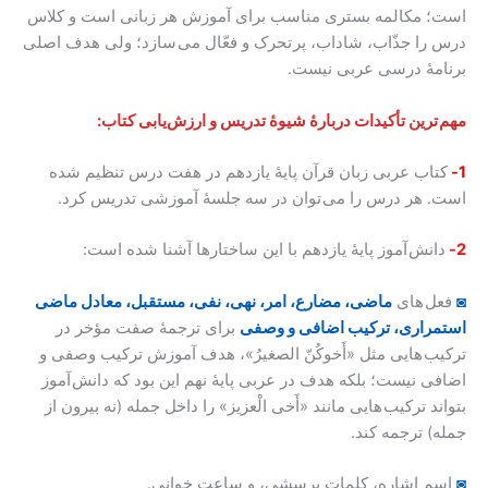
است؛ مکالمه بستری مناسب برای آموزش هر زبانی است و کلاس
درس را جذّاب، شاداب، پر تحرک و فعّال می سازد؛ ولی هدف اصلی
برنامۀ درسی عربی نیست.
مهم ترین تأکیدات دربارۀ شیوۀ تدریس و ارزش‌یابی کتاب:
1-
کتاب عربی زبان قرآن پایۀ یازدهم در هفت درس تنظیم شده
است. هر درس را می توان در سه جلسۀ آموزشی تدریس کرد.
2-
دانش آموز پایۀ یازدهم با این ساختارها آشنا شده است:
◙
فعل های
ماضی، مضارع، امر، نهی، نفی، مستقبل، معادل ماضی
استمراری، ترکیب اضافی و وصفی
برای ترجمۀ صفت مؤخر در
ترکیب هایی مثل «أَخوکُنّ الصغیرُ»، هدف آموزش ترکیب وصفی و
اضافی نیست؛ بلکه هدف در عربی پایۀ نهم این بود که دانش آموز
بتواند ترکیب هایی مانند «أَخی الْعزیز» را داخل جمله (نه بیرون از
جمله) ترجمه کند.
◙
اسم اشاره، کلمات پرسشی، و ساعت خوانی.