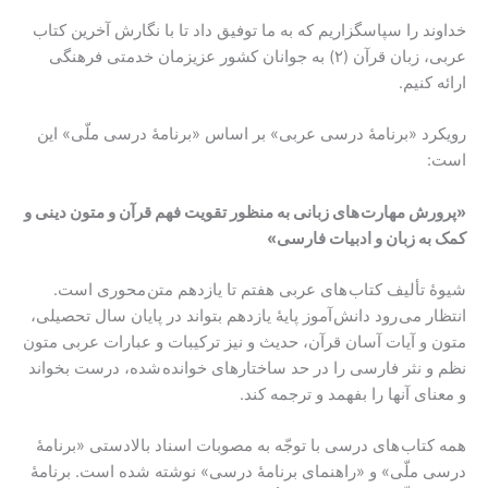
خداوند را سپاسگزاریم که به ما توفیق داد تا با نگارش آخرین کتاب
عربی، زبان قرآن (۲) به جوانان کشور عزیزمان خدمتی فرهنگی
ارائه کنیم.
رویکرد «برنامۀ درسی عربی» بر اساس «برنامۀ درسی ملّی» این
است:
«پرورش مهارت های زبانی به منظور تقویت فهم قرآن و متون دینی و
کمک به زبان و ادبیات فارسی»
شیوۀ تألیف کتاب های عربی هفتم تا یازدهم متن محوری است.
انتظار می رود دانش آموز پایۀ یازدهم بتواند در پایان سال تحصیلی،
متون و آیات آسان قرآن، حدیث و نیز ترکیبات و عبارات عربی متون
نظم و نثر فارسی را در حد ساختارهای خوانده شده، درست بخواند
و معنای آنها را بفهمد و ترجمه کند.
همه کتاب های درسی با توجّه به مصوبات اسناد بالادستی «برنامۀ
درسی ملّی» و «راهنمای برنامۀ درسی» نوشته شده است. برنامۀ