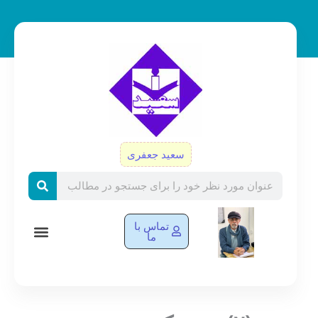
رش
ه
حتوا
سعید جعفری
Search
تماس با
ما