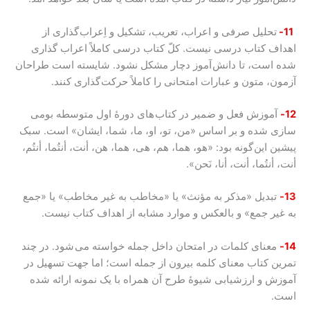
11-
تحلیل صرفی و اعراب، تعریب، تشکیل و اِعراب گذاری از
اهداف کتاب درسی نیست. کلّ کتاب درسی کاملاً اعراب گذاری
شده است، تا دانش آموز دچار مشکل نشود. شایسته است طراحان
آزمون، متون و عبارات امتحانی را کاملاً حرکت گذاری کنند.
12-
آموزش فعل و ضمیر در کتاب های دورۀ اول متوسطه بومی
سازی شده و بر اساس «من، تو، او، ما، شما، ایشان» است. سبک
پیشین این گونه بود: «هو، هما، هم، هی، هما، هن، أنت، أنتُما، أنتُم،
أنت، أنتُما، أنت، أنا، نَحن».
13-
تبدیل «مذکر به مؤنث» یا «مخاطب به غیر مخاطب» یا «جمع
به غیر جمع» و بالعکس و موارد مشابه از اهداف کتاب نیست.
14-
معنای کلمات در امتحان داخل جمله خواسته می شود. در چند
تمرین کتاب معنای کلمه بیرون از جمله است؛ اما جهت تسهیل در
آموزش و ارزشیابی شیوۀ طرح آن همراه با یک نمونه ارائه شده
است.