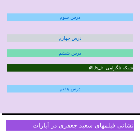
درس سوم
درس چهارم
درس ششم
شبکه تلگرامی: Js_ir@
درس هفتم
نشانی فیلمهای سعید جعفری در آپارات