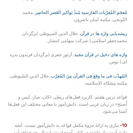
مُعجَم المُعرّبات الفارسیه مُنذُ بَواکیر العَصر الحاضِر.
محمد
التّونجی. مکتبه لبنان ناشرون.
ریشه یابی واژه ها در قرآن
. جلال الدین السیوطی (برگردان
محمدجعفر اسلامی.) شرکت سهامی انتشار.
واژه های دخیل در قرآن مجید
. آرتور جفری (برگردان فریدون بدره
ای.) توس.
المُهذّب فی ما وقعَ فِی القرآن مِنَ المُعرّب
. جلال الدین السّیوطی.
مکتبه مِشکاه الإسلامیه.
قواعد درس هفتم، کاربرد فعل های ربطی «کان، صار، لَیس و
أَصبَح» در زبان عربی است. دانش آموز با معانی مختلف این فعل ها
آشنا می شود.
10-
نیازی به ارائۀ جزوۀ مکمل قواعد به دانش‌آموز نیست. آنچه
دانش‌آموز نیاز داشته در کتاب آمده است یا سال بعد خواهد آمد.