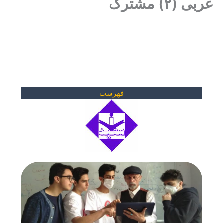
عربی (۲) مشترک
فهرست