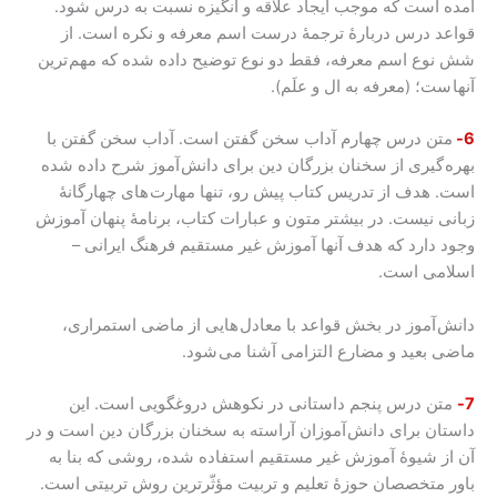
آمده است که موجب ایجاد علاقه و انگیزه نسبت به درس شود.
قواعد درس دربارۀ ترجمۀ درست اسم معرفه و نکره است. از
شش نوع اسم معرفه، فقط دو نوع توضیح داده شده که مهم ترین
آنها ست؛ (معرفه به ال و علَم).
6-
متن درس چهارم آداب سخن گفتن است. آداب سخن گفتن با
بهره گیری از سخنان بزرگان دین برای دانش آموز شرح داده شده
است. هدف از تدریس کتاب پیش رو، تنها مهارت های چهارگانۀ
زبانی نیست. در بیشتر متون و عبارات کتاب، برنامۀ پنهان آموزش
وجود دارد که هدف آنها آموزش غیر مستقیم فرهنگ ایرانی –
اسلامی است.
دانش آموز در بخش قواعد با معادل هایی از ماضی استمراری،
ماضی بعید و مضارع التزامی آشنا می شود.
7-
متن درس پنجم داستانی در نکوهش دروغگویی است. این
داستان برای دانش آموزان آراسته به سخنان بزرگان دین است و در
آن از شیوۀ آموزش غیر مستقیم استفاده شده، روشی که بنا به
باور متخصصان حوزۀ تعلیم و تربیت مؤثّرترین روش تربیتی است.