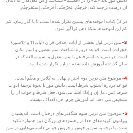
دانش آموز باید «تُم» را در «فَعلْـتُم» بشناسد و این فعل ها را به دنبال
آن درست ترجمه کند: خَرَجتُم، تَخرّجتُم، أَخرَجتُم، اِستَخرَجتُم.
در کلّ کتاب آموخته های پیشین تکرار شده است، تا با گذر زمان، کم
کم این آموخته ها ملکۀ ذهن فراگیر شود.
3-
متن درس اول بخشی از آیات اخلاقی قرآن (آیات11 و 12سورۀ
حجرات) است. قواعد دربارۀ شناخت اسم تفضیل و اسم مکان
است. در تمرینات اسم فاعل، اسم مفعول و اسم مبالغه که در
سال گذشته آموزش داده شده دوباره تکرار شده است.
4-
موضوع متن درس دوم احترام نهادن به کلاس و معلّم است.
قواعد دربارۀ اسلوب شرط است. دانش آموز با نحوۀ ترجمۀ ادوات
شرط «من، ما، إن و إذا» آشنا می شود. فعل شرط و جواب آن را
تشخیص می دهد. اما آموزش جزم، جزء اهداف نیست.
5-
موضوع متن درس سوم شگفتی های درختان است. اندیشیدن
پیرامون آفریده های خدا در رهنمودهای بزرگان دین همواره تأکید
شده، با توجه به سن پر جوش و خروش جوانی دانستنی هایی در متن