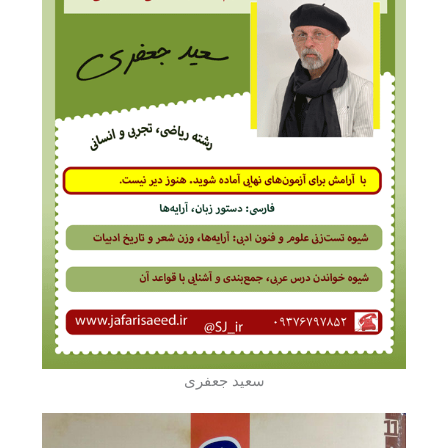
سعید جعفری