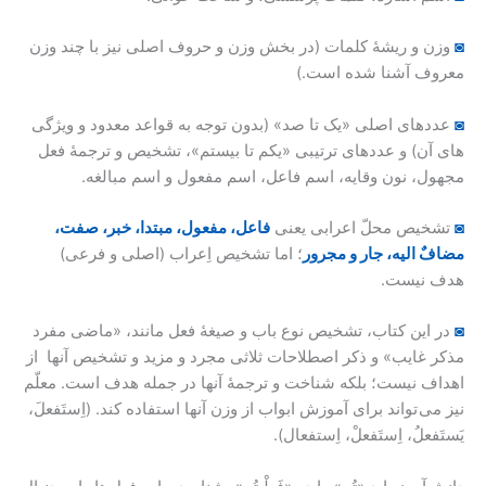
◙
وزن و ریشۀ کلمات (در بخش وزن و حروف اصلی نیز با چند وزن
معروف آشنا شده است.)
◙
عددهای اصلی «یک تا صد» (بدون توجه به قواعد معدود و ویژگی
های آن) و عددهای ترتیبی «یکم تا بیستم»، تشخیص و ترجمۀ فعل
مجهول، نون وقایه، اسم فاعل، اسم مفعول و اسم مبالغه.
◙
تشخیص محلّ اعرابی یعنی
فاعل، مفعول، مبتدا، خبر، صفت،
مضافٌ الیه، جار و مجرور
؛ اما تشخیص اِعراب (اصلی و فرعی)
هدف نیست.
◙
در این کتاب، تشخیص نوع باب و صیغۀ فعل مانند، «ماضی مفرد
مذکر غایب» و ذکر اصطلاحات ثلاثی مجرد و مزید و تشخیص آنها از
اهداف نیست؛ بلکه شناخت و ترجمۀ آنها در جمله هدف است. معلّم
نیز می تواند برای آموزش ابواب از وزن آنها استفاده کند. (اِستَفعلَ،
یَستَفعلُ، اِستَفعلْ، اِستفعال).