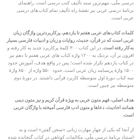
درسی ملّی، مهم ترین سند تألیف کتب درسی است. راهنمای
برنامۀ درسی عربی نیز نقشۀ راه تألیف تمام کتاب های درسی
عربی است.
کلمات کتاب های عربی هفتم تا یازدهم، پرکاربردترین واژگان زبان
عربی است که در قرآن، حدیث، روایات و زبان و ادبیات فارسی بسیار
به کار رفته است.
در این کتاب ۳۰۰ کلمۀ پرکاربرد جدید به کار رفته و
افزون بر آن، نزدیک به ۱۲۰۰ واژه کتاب های عربی هفتم تا دهم نیز
در کتاب یازدهم تکرار شده است؛ پس در واقع هدف، آموزش حدود
۱۵۰۰ واژۀ پربسامد زبان عربی است. حدود ۵۵۰ واژه از ۸۵۰ واژۀ
سه کتاب دورۀ اول متوسطه کاربرد قرآنی داشتند. در دورۀ دوم
متوسطه نیز چنین است.
هدف اصلی،
فهم متون عربی به ویژه قرآن کریم
و نیز متون دینی
همانند احادیث، دعاها و متون ادب فارسی آمیخته با واژگان عربی
است.
از آنجا که یکی از چهار مهارت زبانی «سخن گفتن» است و به
استناد برنامۀ درسی ملّی، مکالمات کوتاهی در کتاب گنجانده شده