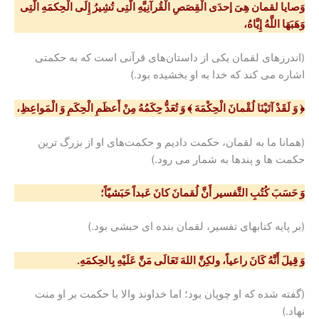
وَصایا لقمان هِیَ إحدَى الْقِصَصِ الْقُرآنِیَّهِ الَّتِی تُشِیرُ إِلَى الْحِکمَهِ الَّتِی
وَهَبَهَا اللَّهُ إِیَّاهُ،
(اندرزهای لقمان یکی از داستان‌های قرآنی است که به حکمتی
اشاره می کند که خدا به او بخشیده بود.)
﴿ وَ لَقَدْ آتَیْنَا لُقْمانَ الْحِکْمَهَ
﴾
وَ تُعَدُّ حِکَمُهُ مِنْ أَعظَمِ الْحِکَمِ وَ الْمَواعِظِ،
(همانا ما به لقمان، حکمت دادیم و حکمت‌های او از بزرگ ترین
حکمت ها و پندها به شمار می رود.)
وَ حَسَبَ کُتُبِ التَّفسیر أَنَّ لُقمانَ کانَ عَبداً حَبَشیّاً؛
(بر پایه کتابهای تفسیر، لقمان بنده ای حبشی بود.)
وَ قِیلَ أَنَّهُ کَانَ راعیاً، ولکِنَّ اللهَ تَعَالَى مَنَّ عَلَیْهِ بِالحِکمَهِ.
(گفته شده که او چوپان بود؛ اما خداوند والا با حکمت بر او منت
نهاد.)