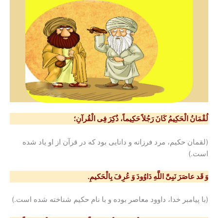
لُقْمَانُ الْحَکِیمُ کَانَ رَجُلاً حَکِیماً، ذُکِرَ فِی الْقُرآنِ؛
(لقمان حکیم، مرد فرزانه و دانایی بود که در قرآن از او یاد شده
است.)
وَ قَد عاصَرَ نَبِیَّ اللَّهِ دَاوُودَ وَ عُرِفَ بِالْحَکیمِ.
(با پیامبر خدا، داوود معاصر بوده و با نام حکیم شناخته شده است.)