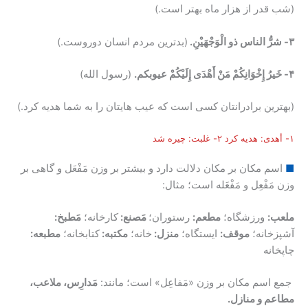
(شب قدر از هزار ماه بهتر است.)
۳- شرُّ الناس ذو الْوَجْهَیْنِ.
(بدترین مردم انسان دوروست.)
۴- خَیرُ إِخْوَانِکُمْ مَنْ أَهْدَى إِلَیْکُمْ عیوبکم.
(رسول الله)
(بهترین برادرانتان کسی است که عیب هایتان را به شما هدیه کرد.)
۱- أهدی: هدیه کرد ۲- غلبت: چیره شد
■
اسم مکان بر مکان دلالت دارد و بیشتر بر وزن مَفْعَل و گاهی بر
وزن مَفْعِل و مَفْعَله است؛ مثال:
ملعب:
ورزشگاه؛
مطعم:
رستوران؛
مَصنع:
کارخانه؛
مَطبخ:
آشپزخانه؛
موقف:
ایستگاه؛
منزل:
خانه؛
مکتبه:
کتابخانه؛
مطبعه:
چاپخانه
جمع اسم مکان بر وزن «مَفاعِل» است؛ مانند:
مَدارِس، ملاعب،
مطاعم و منازل.