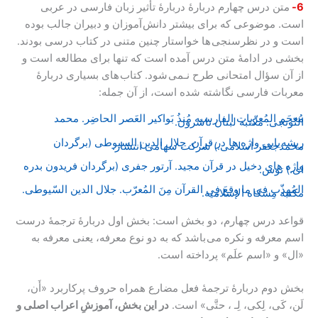
6-
متن درس چهارم دربارۀ دربارۀ تأثیر زبان فارسی در عربی
است. موضوعی که برای بیشتر دانش آموزان و دبیران جالب بوده
است و در نظرسنجی ها خواستار چنین متنی در کتاب درسی بودند.
بخشی در ادامۀ متن درس آمده است که تنها برای مطالعه است و
از آن سؤال امتحانی طرح نـمی شود. کتاب های بسیاری دربارۀ
معربات فارسی نگاشته شده است، از آن جمله:
مُعجَم المُعرّبات الفارسیه مُنذُ بَواکیر العَصر الحاضِر. محمد
التّونجی. مکتبه لبنان ناشرون.
ریشه یابی واژه ها در قرآن. جلال الدین السیوطی (برگردان
محمدجعفر اسلامی.) شرکت سهامی انتشار.
واژه های دخیل در قرآن مجید. آرتور جفری (برگردان فریدون بدره
ای.) توس.
المُهذّب فی ما وقعَ فِی القرآن مِنَ المُعرّب. جلال الدین السّیوطی.
مکتبه مِشکاه الإسلامیه.
قواعد درس چهارم، دو بخش است: بخش اول دربارۀ ترجمۀ درست
اسم معرفه و نکره می باشد که به دو نوع معرفه، یعنی معرفه به
«ال» و «اسم علَم» پرداخته است.
بخش دوم دربارۀ ترجمۀ فعل مضارع همراه حروف پرکاربرد «أَن،
لَن، کَی، لِکی، لِـ ، حتَّی» است.
در این بخش، آموزشِ اعراب اصلی و