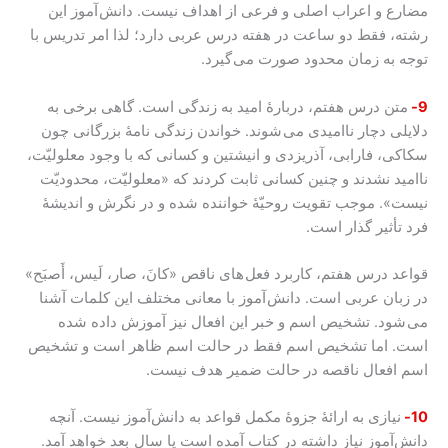
مضارع و اعراب اصلی و فرعی از اهداف نیست. دانش آموز این
رشته، فقط دو ساعت در هفته درس عربی دارد؛ لذا امر تدریس با
توجه به زمان محدود صورت می گیرد.
9-
متن درس هفتم، دربارۀ امید به زندگی است. گاهی برخی به
دلایلی دچار ناامیدی می شوند. خواندن زندگی نامۀ بزرگانی چون
سکاکی، فارابی، آذریزدی و انیشتین و کسانی که با وجود معلولیّت،
ناامید نشدند و چنین کسانی ثابت کردند که «معلولیّت، محدودیّت
نیست». موجب تقویت روحیّۀ خواننده شده و در نگرش و اندیشۀ
فرد تأثیر گذار است.
قواعد درس هفتم، کاربرد فعل های ناقص «کانَ، صار، لَیس، أَصبَح»
در زبان عربی است. دانش آموز با معانی مختلف این کلمات آشنا
می شود. تشخیص اسم و خبر این افعال نیز آموزش داده شده
است. اما تشخیص اسم فقط در حالت اسم ظاهر است و تشخیص
اسم افعال ناقصه در حالت ضمیر هدف نیست.
10-
نیازی به ارائۀ جزوۀ مکمل قواعد به دانش‌آموز نیست. آنچه
دانش‌آموز نیاز داشته در کتاب آمده است یا سال بعد خواهد آمد.