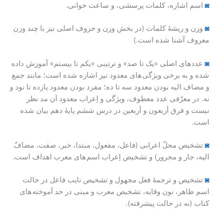
◙
اسم اشاره، کلمات پرسشی، و ساعت خوانی.
◙
وزن و ریشۀ کلمات (در بخش وزن و حروف اصلی نیز با چند وزن
معروف آشنا شده است.)
◙
عددهای اصلی «یک تا صد» و ترتیبی «یکم تا بیستم» آموزش داده
شده و به برخی ویژگی های معدود نیز اشاره شده است؛ مانند جمع
و مضاف الیه بودن معدود سه تا ده؛ مفرد بودن معدود یازده تا نود و
نه. در معرّفی عدد معطوف، ویژگی و اِعراب معدود آن مد نظر
نیست و فرق أربعون و أربعین در درس ششم پایۀ دهم بیان شده
است.
◙
تشخیص محلّ اعرابی (فاعل، مفعول، مبتدا، خبر، صفت، مضافٌ
الیه، جار و مجرور) و تشخیص اِعراب اسم های معرب اهداف است.
◙
تشخیص و ترجمۀ فعل مجهول و تشخیص نایب فاعل در حالت
اسم ظاهر، نون وقایه، تشخیص معرب و مبنی در حد آموخته های
کتاب (نه در حالت پیشرفته).