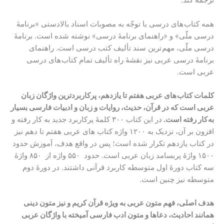
ترجمه کند.
همه کتاب های درسی با توجّه به مصوبات اسناد بالادستی «برنامۀ
درسی ملّی» و «راهنمای برنامۀ درسی» نوشته شده است. برنامۀ
درسی ملّی، مهم ترین سند تألیف کتب درسی است. راهنمای
برنامۀ درسی عربی نیز نقشۀ راه تألیف تمام کتاب های درسی
عربی است.
کلمات کتاب های عربی هفتم تا یازدهم، پرکاربردترین واژگان زبان
عربی است که در قرآن، حدیث، روایات و زبان و ادبیات فارسی بسیار
به کار رفته است.
در این کتاب ۳۰۰ کلمۀ پرکاربرد جدید به کار رفته و
افزون بر آن، نزدیک به ۱۲۰۰ واژه کتاب های عربی هفتم تا دهم نیز
در کتاب یازدهم تکرار شده است؛ پس در واقع هدف، آموزش حدود
۱۵۰۰ واژۀ پربسامد زبان عربی است. حدود ۵۵۰ واژه از ۸۵۰ واژۀ
سه کتاب دورۀ اول متوسطه کاربرد قرآنی داشتند. در دورۀ دوم
متوسطه نیز چنین است.
هدف اصلی،
فهم متون عربی به ویژه قرآن کریم
و نیز متون دینی
همانند احادیث، دعاها و متون ادب فارسی آمیخته با واژگان عربی