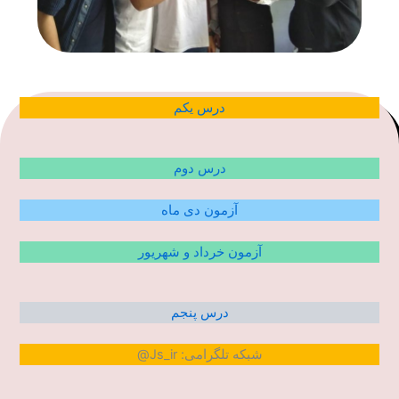
درس یکم
درس دوم
آزمون دی ماه
آزمون خرداد و شهریور
درس پنجم
شبکه تلگرامی: Js_ir@