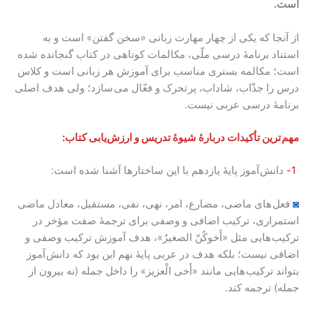
است.
از آنجا که یکی از چهار مهارت زبانی «سخن گفتن» است و به
استناد برنامۀ درسی ملّی، مکالمات کوتاهی در کتاب گنجانده شده
است؛ مکالمه بستری مناسب برای آموزش هر زبانی است و کلاس
درس را جذّاب، شاداب، پر تحرک و فعّال می سازد؛ ولی هدف اصلی
برنامۀ درسی عربی نیست.
مهم ترین تأکیدات دربارۀ شیوۀ تدریس و ارزش‌یابی کتاب:
1-
دانش آموز پایۀ یازدهم با این ساختارها آشنا شده است:
◙
فعل های ماضی، مضارع، امر، نهی، نفی، مستقبل، معادل ماضی
استمراری، ترکیب اضافی و وصفی برای ترجمۀ صفت مؤخر در
ترکیب هایی مثل «أَخوکُنّ الصغیرُ»، هدف آموزش ترکیب وصفی و
اضافی نیست؛ بلکه هدف در عربی پایۀ نهم این بود که دانش آموز
بتواند ترکیب هایی مانند «أَخی الْعزیز» را داخل جمله (نه بیرون از
جمله) ترجمه کند.