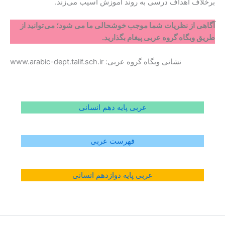
برخلاف اهداف درسی به روند آموزش آسیب می زند.
آگاهی از نظریات شما موجب خوشحالی ما می شود؛ می توانید از
طریق وبگاه گروه عربی پیغام بگذارید.
نشانی وبگاه گروه عربی: www.arabic-dept.talif.sch.ir
عربی پایه دهم انسانی
فهرست عربی
عربی پایه دوازدهم انسانی