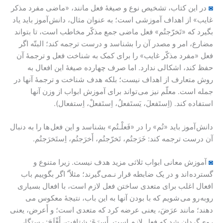
◙
در این کتاب، تشخیص نوع و صیغۀ فعل مانند، «ماضی مفرد مذکر
غایب» از اهداف آموزشی است؛ به عنوان مثال، دانش آموز باید یاد
بگیرد که «تَخرّجتُم» فعل ماضی جمع مذکّر مخاطب است، تا بتواند
مضارع، امر و مصدر آن را بشناسد و درست ترجمه کند؛ البتّه اگر
فعل «مفرد مذکّر غایب» را برای کمک به شناخت فعل و ترجمۀ آن
حفظ کند، اشکالی ندارد. اما صرف چهارده صیغۀ این افعال به
روش متعارف از اهداف نیست؛ بلکه هدف شناخت و ترجمۀ آنها در
جمله است. معلّم نیز می تواند برای آموزش ابواب از وزن آنها
استفاده کند. (اِستَفعلَ، یَستَفعلُ، اِستَفعلْ، اِستفعال).
دانش آموز باید «تُم» را در «فَعلْـتُم» بشناسد و این فعل ها را به دنبال
آن درست ترجمه کند: خَرَجتُم، تَخرّجتُم، أَخرَجتُم، اِستَخرَجتُم.
◙
آموزش معانی ابواب ثلاثی مزید هدف نیست. زیرا متنوع و
گسترده اند و در یک ضابطه قرار نـمی گیرند؛ مثلاً ّ اگر بگوییم باب
افعال اغلب برای متعدی ساختن فعل لازم است، با افعال بسیاری
روبه رو می شویم که با بودن آنها به این باب، نتیجۀ معکوس می
دهند؛ مانند عرَضَ، یعنی عرضه کرد که متعدی است؛ و أَعرض، یعنی
روی گردان شد که فعل لازم است. أَسرَعَ: شتافت، أَفْلَحَ: رستگار