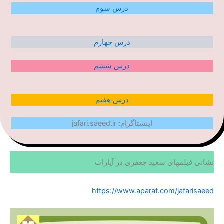
درس سوم
درس چهارم
درس ششم
درس هفتم
اینستاگرام: jafari.saeed.ir
نشانی فیلمهای سعید جعفری در آپارات
https://www.aparat.com/jafarisaeed