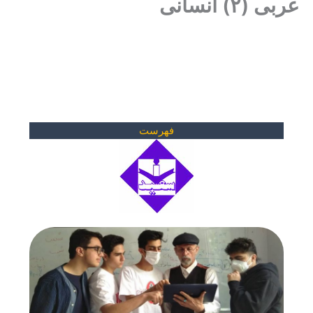
عربی (۲) انسانی
فهرست