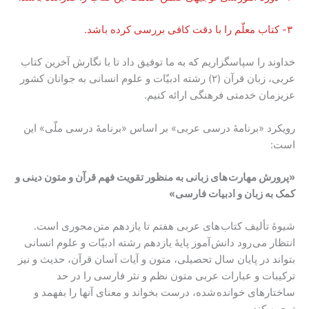
۳- کتاب معلّم را با دقت کافی بررسی کرده باشد.
خداوند را سپاسگزاریم که به ما توفیق داد تا با نگارش آخرین کتاب
عربی، زبان قرآن (۲) رشته ادبیّات و علوم انسانی به جوانان کشور
عزیزمان خدمتی فرهنگی ارائه کنیم.
رویکرد «برنامۀ درسی عربی» بر اساس «برنامۀ درسی ملّی» این
است:
«پرورش مهارت های زبانی به منظور تقویت فهم قرآن و متون دینی و
کمک به زبان و ادبیات فارسی»
شیوۀ تألیف کتاب های عربی هفتم تا یازدهم متن محوری است.
انتظار می رود دانش آموز پایۀ یازدهم رشته ادبیّات و علوم انسانی
بتواند در پایان سال تحصیلی، متون و آیات آسان قرآن، حدیث و نیز
ترکیبات و عبارات عربی متون نظم و نثر فارسی را در حد
ساختارهای خوانده شده، درست بخواند و معنای آنها را بفهمد و