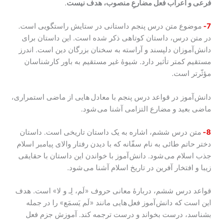
فرعی و اعراب فعل مضارعِ منصوب، هدف نیست
.
7-
موضوع متن درس پنجم داستانی در ستایش راستگویی است.
در متن درس، داستان کوتاهی ذکر شده است. این داستان برای
دانش آموزان دلپسند و آراسته به سخنان بزرگان دین است. اندرز
مستقیم کمتر تأثیر دارد. شیوۀ غیر مستقیم به باور کارشناسان
مؤثّرتر است.
دانش آموز در قواعد درس پنجم با معادل هایی از ماضی استمراری،
ماضی بعید و مضارع التزامی آشنا می شود.
8-
متن درس ششم، اشاره به یک داستان تاریخی است. داستان
دختر حاتم طائی به نام سفّانه که با دیدن رفتار والای پیامبر اسلام
جذب اسلام می شود. دانش آموز با خواندن این داستان با حقایقی
زیبا و افتخار آفرین در تاریخ اسلام آشنا می شود.
قواعد درس ششم، دربارۀ معانی حروف «لَم، لِـ و لا» است. هدف
این است که دانش آموز فعل هایی مانند «لَم یَسمَع» را در جمله
بشناسد، درست بخواند و درست ترجمه کند. آموزش جزم فعل