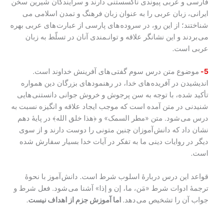
فارسی و عربی پیوندی ناگسستنی دارند و سرایندگان شیرین سخن
ایرانی، زبان عربی را به عنوان زبان فرهنگ و تمدن اسلامی می
شناختند؛ از این رو، در سروده های پارسی از عبارت های عربی بهره
می بردند و این نشانگر علاقه و توانـمندی آنان در تسلّط به زبان
عربی است.
5-
موضوع متن درس سوم گفتی های آفرینش خداوند است.
اندیشیدن در آفریده های خدا، در رهنمودهای بزرگان دین همواره
تأکید شده، با توجه به سن پرجوش و خروش جوانی دانستنی هایی
شنیدنی در متن آمده است که موجب ایجاد علاقه و انگیزه نسبت به
درس می شود. متن «مطر السمک» و ﴿هذا خلق الله﴾ در پایۀ دهم
نشان داد که دانش آموزان چنین متونی را دوست دارند و از سوی
دیگر در روایات دینی ما به تفکر در آیات خدا بسیار سفارش شده
است.
قواعد این درس دربارۀ اسلوب شرط است. دانش آموز با نحوۀ
ترجمۀ ادوات شرط «مَن، ما، إن و إذا» آشنا می شود. فعل شرط و
جواب آن را تشخیص می دهد.
اما آموزش جزم از اهداف نیست
.