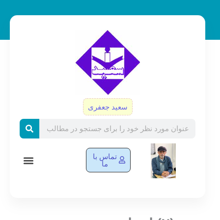
رش
ه
حتوا
سعید جعفری
Search
تماس با
ما