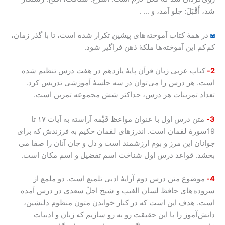
شد، أَقْبَلَ: جلو آمد، و … .
◙
در همۀ کتاب آموخته های پیشین تکرار شده است، تا با گذر زمان،
کم کم این آموخته ها ملکۀ ذهن فراگیر شود.
2-
کتاب عربی زبان قرآن پایۀ یازدهم در هفت درس تنظیم شده
است. هر درس را می توان در سه جلسۀ آموزشی تدریس کرد.
تعداد تمرینات هر درس، حداکثر شش مجموعه تمرین است.
3-
متن درس اول با عنوان مواعظ قَیِّمه آراسته به آیات ۱۷ تا
19سورۀ لقمان است. اندرزهای لقمان حکیم به فرزندش که برای
جوانان این مرز و بوم ارزشمند است و دل و جان آنان را صفا می
بخشد. قواعد درس اول شناخت اسم تفضیل و اسم مکان است.
4-
موضوع متن درس دوم آرایۀ ادبی تلمیع است. دو ملمع از
سروده های حافظ لسان الغیب و شیخ اجلّ سعدی در درس آمده
است. هدف این است که در کنار خواندن متون منظوم دلنشین،
دانش آموز را با این حقیقت رو به رو سازیم که زبان و ادبیات