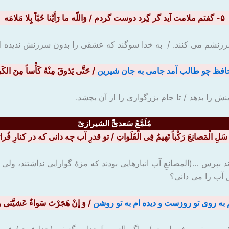
۵- گفتم ملامت آید گر گِرد دوست گردم / وَاللّه ما رَأَیْنا حُبّاً بِلا مَلامَه
زنشم می کنند. / به خدا سوگند که عشقی را بدون سرزنش ندیده ای
افظ چو طالب آمد جامی به جان شیرین
/ حَتَّی یَذوقَ مِنْهُ کَأْساً مِنَ الکَ
را بدهد / تا جام بزرگواری را از آن بچشد.
مُلَمَّعُ سَعدیٍّ الشیرازیّ
 اند بپرس …(المصانعِ آب انبارهایی بودند که مزۀ گوارایی نداشتند، ول
 آب را می دانی؟
به روی تو روزست و دیده ام به تو روشن
/ وَ إنْ هَجَرْتَ سَواءٌ عَشیَّتی 