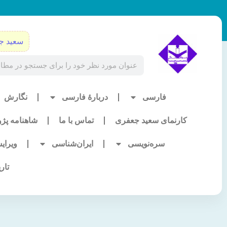
رش
ه
حتوا
سعید ج
Search
فارسی
دربارۀ فارسی
نگارش
کارنمای سعید جعفری
تماس با ما
شاهنامه پژ
سره‌نویسی
ایران‌شناسی
ویرای
تار