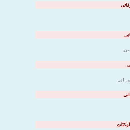
تی.
بی ای.