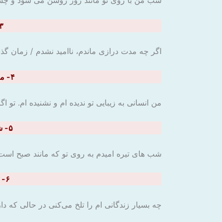
شب من با روی تو مانند روز روشن می شود و چشم
۳- اگر چه دیر بماندم امید بر نگرفتم / مَضَی الزَّمانُ وَ قَلبی
اگر چه مدت درازی ماندم، ناامید نشدم / زمان گذ
۴- من آدمی به جمالت نه دیدم و نه شنیدم / اگر گِلی به حقیقت عَجین آب حیاتی
من انسانی به زیبایی تو ندیده ام و نشنیده ام. تو 
۵- شبان تیره امیدم به صبح روی تو باشد / وَ قَدْ تُفَتَّشُ عَینُ الْحَیاهِ فی الظُّلُماتِ
شب های تیره امیدم به روی تو که مانند صبح است
۶- فَکَمْ تُمَرِّرُ عَیشی وَ أَنتَ حامِلُ شَهْدٍ / جواب تلخ بدیع است از آن دهان نباتی
چه بسیار زندگانی ام را تلخ می‌کنی در حالی که 