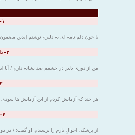
۱- از خون دل نوشتم نزدیک دوست نامه / إنّی رَأَیتُ دَهْراً مِنْ هَجْرکِ الْقیامَه
با خون دلم نامه ای به دلبرم نوشتم [بدین مضمون 
۲- دارم من از فِراقش در دیده صد علامت / لَیْسَتْ دُموعُ عَینی هٰذی لَنا الْعَلامَه؟
من از دوری دلبر در چشمم صد نشانه دارم / آیا 
۳- هر چند کازمودم از وی نبود سودم / مَن جرَّب المْجَرّب حلَّت بهِ 
هر چند که آزمایش کردم از این آزمایش ها سودی نبر
۴- پرسیدم از طبیبی احوالِ دوست گفتا / فی بُعْدِها عَذابٌ فی قُربِهَا السَّلامَه
از پزشکی احوالِ یارم را پرسیدم. او گفت: / در 