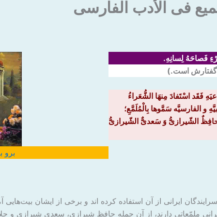
میع فی الأدب الفارسی
ءِ فَصاحَهُ لِسانِهِ
.
ِ گفتارش است.)
ْأدعیَهِ فَقَد اسْتَفادَ مِنهَا الشُّعَراءُ
یَّهِ و الفارسیَّه سَمَّوها بِالْمُلَمَّعِ؛
هُم حافِظٌ الشّیرازیُّ وَ سَعدیٌّ الشّیرازیُّ
برو ب
ایندگان ایرانی از آن استفاده کرده اند و برخی از ایشان بیت‌هایی آ
ان ایرانی ملمّعاتی دارند، از آن جمله حافظ شیرازی، سعدی شیرازی و 