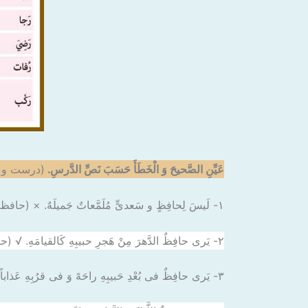
عَیِّنِ الصَّحیحَ وَ الْخَطَأَ حَسَبَ نَصِّ الدَّرسِ.
(درست و ن
۱- لَیسَ لِحافِظٍ و سَعدیٍّ مُلَمَّعاتٌ جَمیلَهٌ. × (حافظ و سعدی دوزبانه‌های زیبا ندارند.)
۲- یَری حافِظٌ الدَّهرَ مِنْ هَجرِ حبیبِهِ کَالقیامَهِ. √ (حافظ روزگار را به خاطر دوری از یارش مانند رستاخیز می‌بیند.)
۳- یَری حافِظٌ فی بُعْدِ حَبیبِهِ راحَهً وَ فی قرُبِهِ عَذاباً. × (حافظ در دوری از یارش آسایش و در نزدیکی با او شکنجه می‌بیند.)