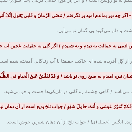
م به تو روشن است / و اگر [از من] جدایی گزینی (جدا شوی) شب و
 یَقول إنَّکَ آتی
شت و دلم می‌گوید بی گمان تو می‌آیی.
اگر از گِل آفریده شده ای خاکت حقیقتا با آب زندگانی آمیخته شده است
 می‌باشد / گاهی چشمۀ زندگانی در تاریکی‌ها جست و جو می‌شود.
دارنده انگبین (عسل)ی! / جواب تلخ از آن دهان شیرین خوش است.