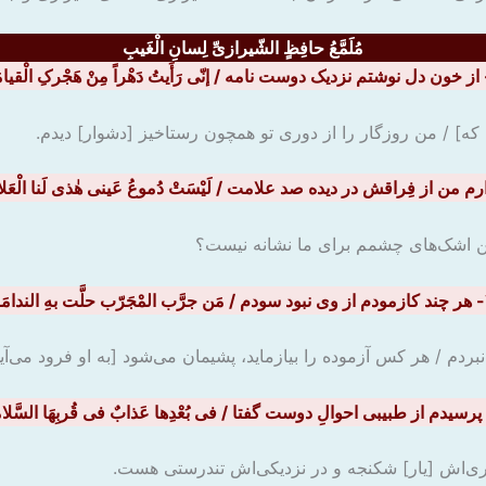
مُلَمَّعُ حافِظٍ الشّیرازیِّ لِسانِ الْغَیبِ
که] / من روزگار را از دوری تو همچون رستاخیز [دشوار] دیدم.
این اشک‌های چشمم برای ما نشانه نیست؟
الندامَه
دم / هر کس آزموده را بیازماید، پشیمان می‌شود [به او فرود می‌آید
دوری‌اش [یار] شکنجه و در نزدیکی‌اش تندرستی هست.