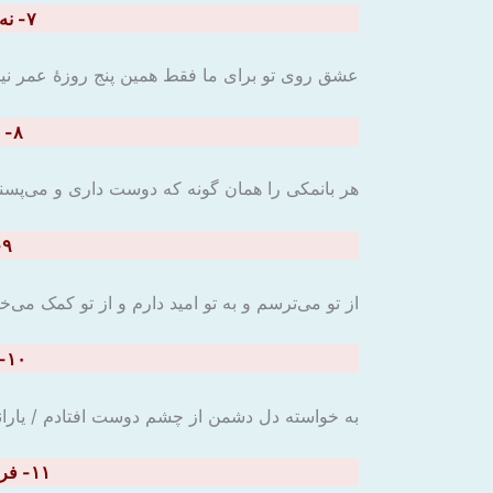
۷- نه پنج روزۀ عمرست عشق روی تو ما را / وَجَدْتَ رائِحَهَ الْوُدِّ إنْ شَمَمْتَ رُفاتی
عشق روی تو برای ما فقط همین پنج روزۀ عمر نیست
۸- وَصَفْتُ کُلَّ مَلیحٍ کَما تُحِبُّ وَ تَرْضَی / محامد تو چه گویم که ماورای صفاتی
هر بانمکی را همان گونه که دوست داری و می‌پسن
۹- أَخافُ مِنکَ وَ أَرْجو وَ أَسْتَغیثُ وَ أَدنو / که هم کمند بلایی و هم کلید نجاتی
از تو می‌ترسم و به تو امید دارم و از تو کمک می‌خ
۱۰- ز چشم دوست فتادم به کامۀ دل دشمن / أَحِبَّتی هَجَرونی کَما تَشاءُ عُداتی
به خواسته دل دشمن از چشم دوست افتادم / یارانم
۱۱- فراق نامۀ سعدی عجب که در تو نگیرد / وَ إنْ شَکوتُ إلیَ الطیَّر نُحنَ فِی الوکنَاتِ