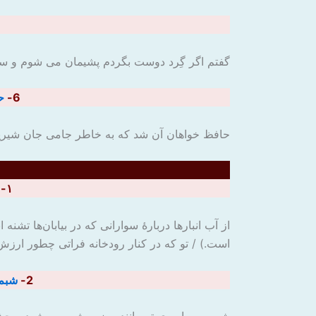
گفتم اگر گِرد دوست بگردم پشیمان می شوم و سر
6-
ح
حافظ خواهان آن شد که به خاطر جامی جان شیرینش 
۱- سَلِ الْمَصانِعَ رَکْباً تَهیمُ فِی الْفَلَواتِ / تو قدرِ آب چه دانی که در کنارِ فُراتی
از آب انبارها دربارۀ سوارانی که در بیابان‌ها تشنه
است.) / تو که در کنار رودخانه فراتی چطور ارزش
2-
شبم 