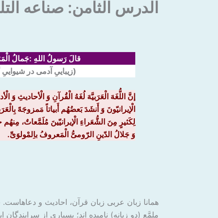
الدرس الثامن: صناعه التل
قالَ رَسولُ اللهِ :جَمالُ الْمَرْ
(زیباییِ آدمی در شیوایی
إنَّ اللُّغَهَ الْعَرَبیَّهَ لُغَهُ الْقُرآنِ وَ الْأحادیثِ وَ ال
الْإیرانیّونَ وَ أَنشَدَ بَعضُهُم أَبیاتاً مَمزوجَهً بِالْعَرَب
لِکَثیرٍ مِنَ الشُّعَراءِ الْإیرانیّینَ مُلَمَّعاتٌ، مِن
وَ جَلالُ الدّینِ الرّومیُّ الْمَعروفُ باِلمْولوَیِّ.
همانا زبان عربی زبان قرآن، احادیث و دعاهاست. سر
ملمَّع (دو زبانه) نامیده اند؛ بسیاری از سرایندگ