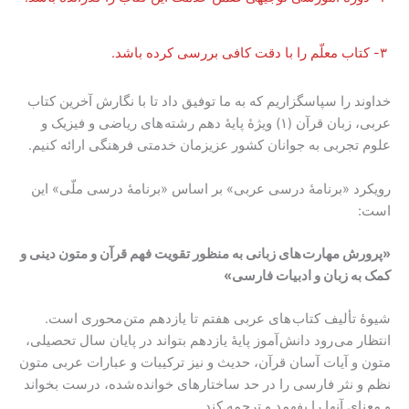
۳- کتاب معلّم را با دقت کافی بررسی کرده باشد.
خداوند را سپاسگزاریم که به ما توفیق داد تا با نگارش آخرین کتاب
عربی، زبان قرآن (۱) ویژۀ پایۀ دهم رشته های ریاضی و فیزیک و
علوم تجربی به جوانان کشور عزیزمان خدمتی فرهنگی ارائه کنیم.
رویکرد «برنامۀ درسی عربی» بر اساس «برنامۀ درسی ملّی» این
است:
«پرورش مهارت های زبانی به منظور تقویت فهم قرآن و متون دینی و
کمک به زبان و ادبیات فارسی»
شیوۀ تألیف کتاب های عربی هفتم تا یازدهم متن محوری است.
انتظار می رود دانش آموز پایۀ یازدهم بتواند در پایان سال تحصیلی،
متون و آیات آسان قرآن، حدیث و نیز ترکیبات و عبارات عربی متون
نظم و نثر فارسی را در حد ساختارهای خوانده شده، درست بخواند
و معنای آنها را بفهمد و ترجمه کند.