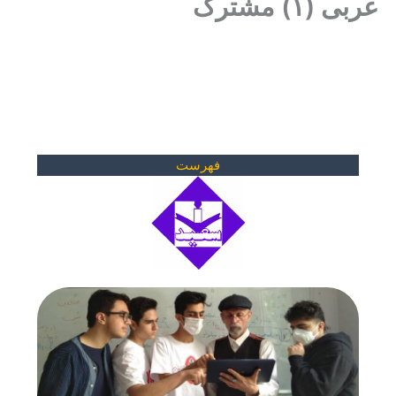
عربی (۱) مشترک
فهرست