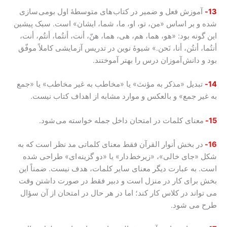
13-
آموزش فعل و ضمیر در کتاب های متوسطۀ اول بومی سازی
شده و بر اساس «من، تو، او، ما، شما، ایشان» است. سبک پیشین
این گونه بود: «هو، هما، هم، هی، هما، هنّ، أنت، أنتُما، أنتُم، أنت،
أنتُما، أنتُن، أنا، نَحن.» شیوۀ نوین در تدریس آزمایشی کاملاً موفّق
بود و دانش آموزان درس را بهتر آموختند.
14-
تبدیل «مذکر به مؤنث» یا «مخاطب به غیر مخاطب» یا «جمع
به غیر جمع» و بالعکس و موارد مشابه از اهداف کتاب نیست.
15-
معنای کلمات در امتحان داخل جمله خواسته می شود.
16-
در بخش أنوار القرآن فقط معنای کلماتی مد نظر است که به
شکل «جای خالی»، «زیرخط دار» یا «دو گزینه ای» طراحی شده
است. به عبارت دیگر معنای سایر کلمات، هدف نیست. ضمناً این
بخش برای کار در منزل است و دبیر فقط در صورت داشتن وقت
می تواند در کلاس کار کند؛ اما در هر حال در امتحان از آن سؤال
طرح می شود.