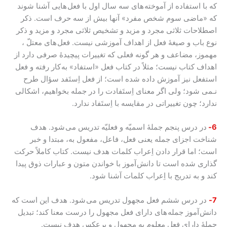
که با استفاده از آموخته های سه سال اول با فعل هایی آشنا شوند
که «ماضی سوم شخص مفرد» آنها بیش از سه حرف است. ذکر
اصطلاحات ثلاثی مجرد و مزید و تشخیص ثلاثی مجرد و مزید و ذکر
نوع باب و صیغۀ فعل از اهداف آموزشی نیست. فعل های معتلّ ،
مهموز، مضاعف و هر گونه فعلی که تغییرات پیچیدۀ صرفی دارد از
اهداف کتاب نیست؛ مثلاً در کتاب فعل «استفاد» به کار رفته و فعل
استفعل نیز آموزش داده شده است؛ از فعل اِستَفد سؤال طرح
نـمی شود؛ ولی اگر معنای اِستَفادت را در جمله بخواهیم، اشکالی
ندارد؛ چون تغییراتی در مقایسه با اِستَفاد ندارد.
6-
در درس پنجم جملۀ اسمیّه و فعلیّه تدریس می شود. هدف
شناخت اجزای جمله یعنی فعل، فاعل، مفعول به، مبتدا و خبر
است؛ اما قرار دادن اِعراب کلمات هدف نیست. کتاب کاملاً حرکت
گذاری شده است تا دانش آموز با خواندن متون و عبارات ذوق پیدا
کند و به تدریج با اِعراب کلمات آشنا شود.
7-
در درس ششم فعل مجهول تدریس می شود. هدف این است که
دانش آموز جمله های دارای فعل مجهول را درست معنا کند؛ تبدیل
جملۀ دارای فعل معلوم به مجهول و برعکس هدف نیست.