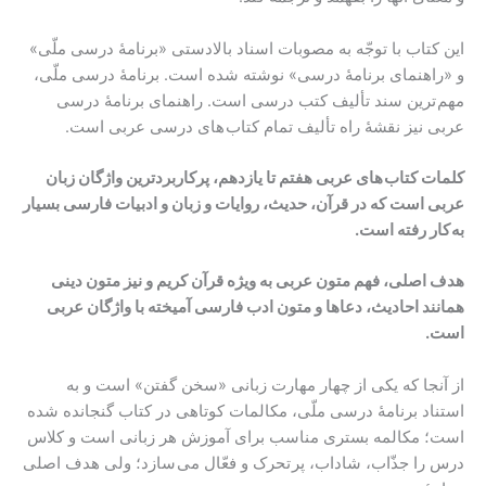
این کتاب با توجّه به مصوبات اسناد بالادستی «برنامۀ درسی ملّی»
و «راهنمای برنامۀ درسی» نوشته شده است. برنامۀ درسی ملّی،
مهم ترین سند تألیف کتب درسی است. راهنمای برنامۀ درسی
عربی نیز نقشۀ راه تألیف تمام کتاب های درسی عربی است.
کلمات کتاب های عربی هفتم تا یازدهم، پرکاربردترین واژگان زبان
عربی است که در قرآن، حدیث، روایات و زبان و ادبیات فارسی بسیار
به کار رفته است.
هدف اصلی،
فهم متون عربی به ویژه قرآن کریم
و نیز متون دینی
همانند احادیث، دعاها و متون ادب فارسی آمیخته با واژگان عربی
است.
از آنجا که یکی از چهار مهارت زبانی «سخن گفتن» است و به
استناد برنامۀ درسی ملّی، مکالمات کوتاهی در کتاب گنجانده شده
است؛ مکالمه بستری مناسب برای آموزش هر زبانی است و کلاس
درس را جذّاب، شاداب، پر تحرک و فعّال می سازد؛ ولی هدف اصلی