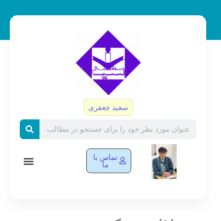
رش
ه
حتوا
سعید جعفری
Search
تماس با
ما