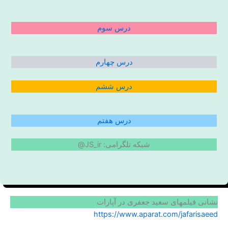
درس سوم
درس چهارم
درس ششم
درس هفتم
شبکه تلگرامی: JS_ir@
نشانی فیلمهای سعید جعفری در آپارات
https://www.aparat.com/jafarisaeed