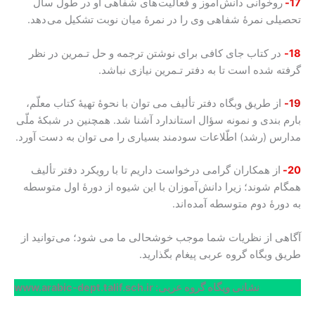
17-
روخوانی دانش آموز و فعالیت های شفاهی او در طول سال
تحصیلی نمرۀ شفاهی وی را در نمرۀ میان نوبت تشکیل می دهد.
18-
در کتاب جای کافی برای نوشتن ترجمه و حل تـمرین در نظر
گرفته شده است تا به دفتر تـمرین نیازی نباشد.
19-
از طریق وبگاه دفتر تألیف می توان با نحوۀ تهیۀ کتاب معلّم،
بارم بندی و نمونه سؤال استاندارد آشنا شد. همچنین در شبکۀ ملّی
مدارس (رشد) اطّلاعات سودمند بسیاری را می توان به دست آورد.
20-
از همکاران گرامی درخواست داریم تا با رویکرد دفتر تألیف
همگام شوند؛ زیرا دانش آموزان با این شیوه از دورۀ اول متوسطه
به دورۀ دوم متوسطه آمده اند.
آگاهی از نظریات شما موجب خوشحالی ما می شود؛ می توانید از
طریق وبگاه گروه عربی پیغام بگذارید.
نشانی وبگاه گروه عربی: www.arabic-dept.talif.sch.ir