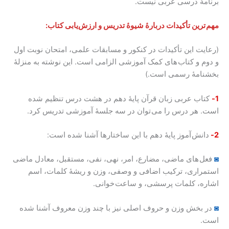
برنامۀ درسی عربی نیست.
مهم ترین تأکیدات دربارۀ شیوۀ تدریس و ارزش‌یابی کتاب:
(رعایت این تأکیدات در کنکور و مسابقات علمی، امتحان نوبت اول
و دوم و کتاب های کمک آموزشی الزامی است. این نوشته به منزلۀ
بخشنامۀ رسمی است.)
1-
کتاب عربی زبان قرآن پایۀ دهم در هشت درس تنظیم شده
است. هر درس را می توان در سه جلسۀ آموزشی تدریس کرد.
2-
دانش آموز پایۀ دهم با این ساختارها آشنا شده است:
◙
فعل های ماضی، مضارع، امر، نهی، نفی، مستقبل، معادل ماضی
استمراری، ترکیب اضافی و وصفی، وزن و ریشۀ کلمات، اسم
اشاره، کلمات پرسشی، و ساعت خوانی.
◙
در بخش وزن و حروف اصلی نیز با چند وزن معروف آشنا شده
است.