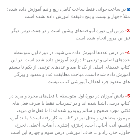
◙
در ساعت خوانی فقط ساعت کامل، ربع و نیم آموزش داده شده؛
مثلاً «چهار و بیست و پنج دقیقه» آموزش داده نشده است.
3-
درس اول دوره آموخته های پیشین است و در هفت درس دیگر
نیز این مرور انجام شده است.
4-
در درس عددها آموزش داده می شود. در دورۀ اول متوسطه
عددهای اصلی و ترتیبی تا دوازده آموزش داده شده است. در این
کتاب عددهای اصلی از یک تا صد و عددهای ترتیبی از یکم تا بیستم
آموزش داده شده است. مباحث مطابقت عدد و معدود و ویژگی
های معدود جزء اهداف آموزشی کتاب نیست.
5-
دانش آموزان در دورۀ اول متوسطه با فعل های مجرد و مزید در
کتاب درسی آشنا شده اند و در تـمرینات فقط با صرف فعل های
ثلاثی مجرد صحیح و سالم رو به رو شده اند؛ اما فعل های مزید،
مهموز، مضاعف و معتل نیز در کتاب به کار رفته است؛ مانند آمن،
اِبتَسم، أَتی، أَجاب، أَحب، اِحتَرَق، اِشتَری، أَصاب، أَعطی، تَخرجَ،
حاول، حذر، زاد و … هدف آموزشی درس سوم و چهارم این است