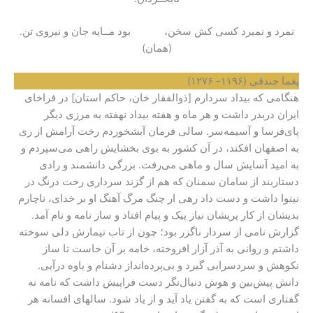
نمرد و نمیرد کسی کش سخن، بود مــایه جان و نیروی تن.
(همان)
یغما جندقی (۱۱۹۶- ۱۲۷۶)
هنگامی که بیداد سردارم [ذوالفقار خان، حاکم استان] در فراخای
ایران دربدر داشت و هر ماه و هفته بیداد نهفته به مرزی دیگر
پای‌فرسا و آسیمه‌سر. سالی فرمان آبشخوردم رخت آرامش از ری
به اصفهان افکند، در آن کشور به بوی بخشایش راهی می‌سپردم و
به امید آسایش سال و ماهی می‌رفت. بزرگی دانشمند و رادی
دستاربند از سامان سمنان که هم از گزند سرداری رخت درنگ در
نینوا داشت و دست داد رهی ار چنگ مرگ آهنگ او بر خدای، ناچارم
بدیشان از کار پریشان نیاز پیک و پیام افتاد و ساز نامه و نام آمد.
گزارش نامی از سردار ناگزر بود؛ چون از تاب تیمارش دلی سوخته
داشتم و روانی به آذر آزار افروخته، خامه بر آن خاست تا ساز
نکوهش و سردسرایی گیرد و بی‌پرده‌انداز دشنام و یاوه درآیی.
دانش پیش‌بین و هوش دنبال‌نگر دست فراپیش داشت که نامه نه
گفتاری است که به گفتن یاد آید و از یاد شود. سالهای افسانه هر