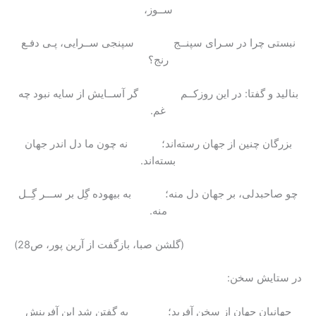
ســوز،
نبستی چرا در سـرای سپنــج سپنجی ســرایی، پـی دفـع
رنج؟
بنالید و گفتا: در این روزکــم گر آســایش از سایه نبود چه
غم.
بزرگان چنین از جهان رسته‌اند؛ نه چون ما دل اندر جهان
بسته‌اند.
چو صاحبدلی، بر جهان دل منه؛ به بیهوده گِل بر ســـر گِــل
منه.
(گلشن صبا، بازگفت از آرین پور، ص28)
در ستایش سخن:
جهانبان جهان از سخن آفرید؛ به گفتن شد این آفرینش