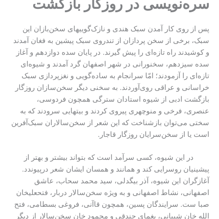
سره‌نویسی در روزگار بازگشت
پس از روی کار آمدن سبک هندی و نازک‌گوییهای سخن‌بازان این
سبک، برخی از سخن پردازان از تندروی سبک پیشین به فغان آمدند
و کوشیدند راه تازه‌ای را پیش گیرند. در پایان سده دوازدهم و آغاز
سده سیزدهم، سخنورانی در شهر اصفهان گرد آمدند و شیوه‌ای
تازه‌ای‌ را آزمودند؛ امّا سرانجام به ساده‌گویی و نغزپردازی سبک
خراسانی و عراقی روی‌آوردند. به سخنی دیگر سخن‌سازان روزگار
بازگشت ادبی از شیوه استادان سترگی همچون فردوسی،
عنصری، فرخی و منوچهری پیروی کردند و بیتهایی سرودند که به
سختی می‌توان بازشناخت که این شعر از سخن‌سالاران سبک‌آفرین
است یا از سخن‌سرایان روزگار قاجار.
در این شیوه، کسی سرآمد است که بتواند بیشتر و بهتر از
پیشینیان روسرایی کند و همانند و همسان ایشان شعر درپیوندد.
آغازگران این شیوه، آذر بیگدلی، سید محمد سحاب، عاشق
اصفهانی، نشاط اصفهانی و به ویژه سخن‌سالار دربار، فتحعلیخان
صبا ست. سرایندگان پسین، همچون قاآنی، فروغی بسطامی، فتح
الله خان شیبانی، یغمای جندقی و محمود خان سخن‌سالار از دیگر