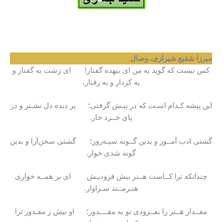
میرزا شفیع شیرازی، وصال
کس نیست که گوید به من ای بیهده گفتار! ای زشت به گفتار و
به کردار و به رفتار،
این پیشه کـدام اسـت که در پیـش گرفتی؛ بر دیده دل نشـتر و در
پای خــرد خار.
گشتی ادب آمــوز و بدین گــونه سیـه‌روز؛ گشتی سخن‌آرا و بدین
گونه شدی خوار.
چندانکه ترا کــاست هــنر بیش فزودیـش ای بر همــه خواری
هنـرمــند سـزاوار.
مقــدار هــنر را بفــزودی تو به مقــــدور؛ او بیش ز مقـدور ترا