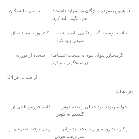
نه همین صفزده مــژگان سـیه باید داشت
؛ به صف دلشدگان
هم، نگهی باید کرد.
جانب دوست نگه،از نگـهی باید داشت؛ کشــور خصم تبه، از
سپهی باید کرد.
گرمجـاور نتوان بـود به میخانه«نشـاط» سجده از دور به
هرصبحگهی بایدکرد.
(از صبا…، ص34)
نثر نشاط
خوابم ربوده بود خیالی ز دیده دوش کامد خروش بلبلی از
گلشنم به گوش
از کار شد روانم و از دست شد توان از دل برفت صبرم و از
سر برفت هوش