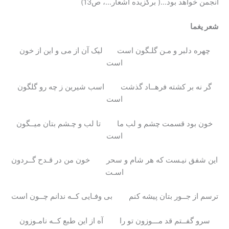
انجمن خواهد بود…( برگزیده اشعار…، ص13)
شعر یغما
چهره دلبر و مـن گلـگون است لیک آن از می و این از خون
است
گر نه بر کشته فرهــاد گذشت اسب شیرین ز چه رو گلگون
است
خون بود قسمت چشم و لب ما تا لب و چـشم بتان میــگون
است
این شفق نیـست که هر شام و سحر خون من در قـدح گــردون
اسـت
ترسم از جــور بتان پیشه کنم بی وفـایی کــه ندانم چــون است
سرو گفــتم قد مـــوزون تو را آه از این طبع کــه نامـوزون