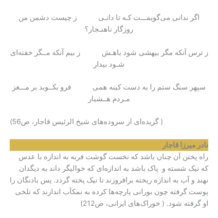
اگر ندانی می‌گویمـــت کـه تا دانـی ز چیست دشمن من
روزگار ناهنـجار؟
ز ترس آنکه مگر بیهشی شود باهـش ز بیم آنکه مــگر خفته‌ای
شـود بیدار
سپهر سنگ ستم را به دست کینه همی فرو بکــوبد بر مـــغز
مـردم هــشیار
( گزیده‌ای از سروده‌های شیخ الرئیس قاجار، ص56)
نادر میرزا قاجار
راه پختن آن چنان باشد که نخست گوشت فربه به اندازه با عدس
که نیک شسته و پاک باشد به اندازه‌ای که خوالیگر داند به دیگدان
نهند و آب به اندازه ریخته برافروزند تا نیک پخته گردد. پس بادنگان را
پوست گرفته چون بورانی پارچه‌ها کرده به نمکآب اندازند که تلخی
او گرفته شود. ( خوراک‌های ایرانی، ص212)