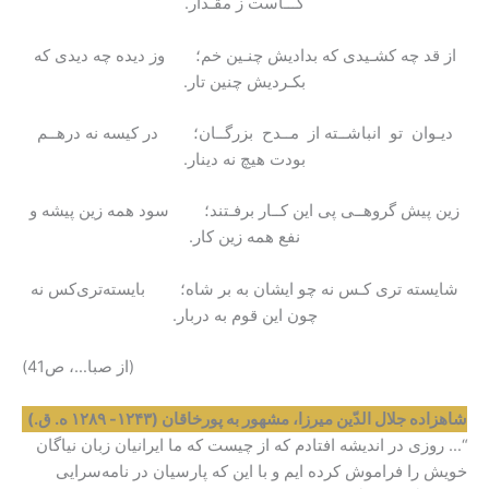
کـــاست ز مقـدار.
از قد چه کشـیدی که بدادیش چنـین خم؛ وز دیده چه دیدی که
بکـردیش چنین تار.
دیـوان تو انباشــته از مــدح بزرگــان؛ در کیسه نه درهــم
بودت هیچ نه دینار.
زین پیش گروهــی پی این کــار برفـتند؛ سود همه زین پیشه و
نفع همه زین کار.
شایسته تری کـس نه چو ایشان به بر شاه؛ بایسته‌تری‌کس نه
چون این قوم به دربار.
(از صبا…، ص41)
شاهزاده جلال الدّین میرزا، مشهور به پورخاقان (۱۲۴۳- ۱۲۸۹ ه. ق.)
“… روزی در اندیشه افتادم که از چیست که ما ایرانیان زبان نیاگان
خویش را فراموش کرده ایم و با این که پارسیان در نامه‌سرایی