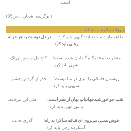
است
( برگزیده اشعار…، ص35)
میرزا عبدالوهاب نشاط
طاعت از دسـت نیاید؛ گنهی باید کرد؛
در دل دوست به هر حیـله
رهـی باید کرد.
منظر دیده قدمگاه گـدایان شده است؛ کاخ دل درخور اورنگ
شهی باید کرد.
روشنان فلــکی را اثری در مـا نیست؛ حذر از گردش چشم
سیهی باید کرد.
شب چو خورشیدجهانتاب نهان از نظر است،
طی این مرحـله،
با نور مهی باید کرد.
خوش همـی می‌روی ای قـافه سالار! به راه؛
گذری جانب
گمـکرده رهی باید کرد.