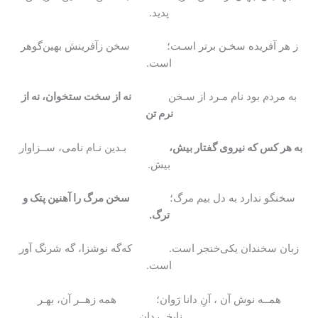
پدید.
ز هر آفریده سخـن برتر اسـت؛ سخن زآفرینش بهین‌گوهر
است.
به مردم بود نام مـرد از سـخن
نه از سخت ستخوان، نه از
نرم تن
به هر کس که نیروی گفتار بیش،
بـدین نـام نامی، ســزاوار
بیش.
سخنگو ندارد به دل بیم مرگ؛
سخن مرگ را آهنین پتک و
ترگ.
زبان سخندان یکی‌خنجر است. که‌گه نوشزا، گه شرنگ آور
است.
همــه نوش آن ، آنِ دانا رَوان؛ همه زهــر آن، بهـر
نابخــردان.