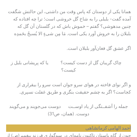
همانا یکی از دوستان که پاس وقت من داشتی، این حالتش شگفت
آمده گفت- بلبلی را به شاخ گل خروشی است؛ ترا چه افتاده که
چنین مدهوشی؟ گفتم – خموش باش که در گلستان آن گل که
بلبلان را به خروش آورد یکی است. مَا مِن شیءٍ الا یُسبحُ بحَمدِه
اگر عشق گل فغان‌آور بلبلان است.
چاک گریبان گل از دست کیست؟ یا که پریشانی بلبل ز
کیست؟
و اگر نوای فاخته در هوای سرو جوان است سرو را بیقراری از
کجاست؟ اگر به چشم حقیقت بنگری و طریق غفلت نسپری.
جمله را آشفــتگی از یاد اوســت دوست می‌جویند و می‌گویند
دوست. (همان، ص31)
احمد الهامی کرمانشاهی
چون از گاه باستان تاکنون نامه‌ای در سوگواری فرزند پیغمبر(ص) از