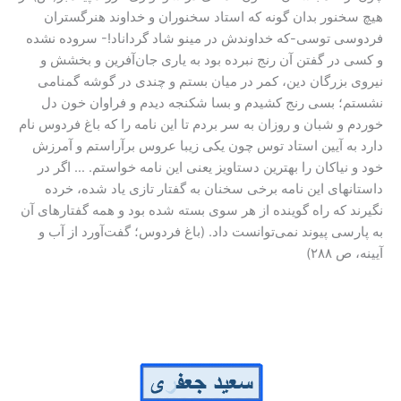
هیچ سخنور بدان گونه که استاد سخنوران و خداوند هنرگستران
فردوسی توسی-که خداوندش در مینو شاد گرداناد!- سروده نشده
و کسی در گفتن آن رنج نبرده بود به یاری جان‌آفرین و بخشش و
نیروی بزرگان دین، کمر در میان بستم و چندی در گوشه گمنامی
نشستم؛ بسی رنج کشیدم و بسا شکنجه دیدم و فراوان خون دل
خوردم و شبان و روزان به سر بردم تا این نامه را که باغ فردوس نام
دارد به آیین استاد توس چون یکی زیبا عروس برآراستم و آمرزش
خود و نیاکان را بهترین دستاویز یعنی این نامه خواستم. … اگر در
داستانهای این نامه برخی سخنان به گفتار تازی یاد شده، خرده
نگیرند که راه گوینده از هر سوی بسته شده بود و همه گفتارهای آن
به پارسی پیوند نمی‌توانست داد. (باغ فردوس؛ گفت‌آورد از آب و
آیینه، ص ۲۸۸)