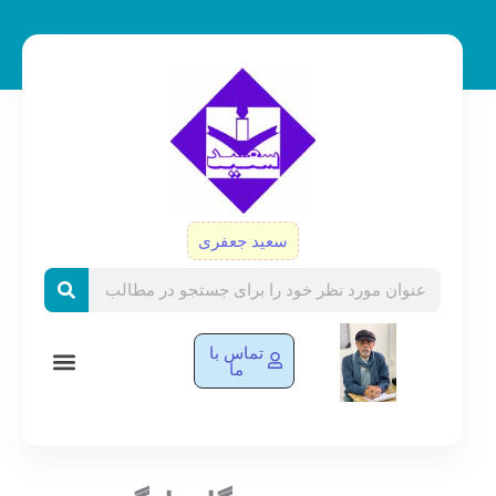
رش
ه
حتوا
سعید جعفری
Search
تماس با
ما