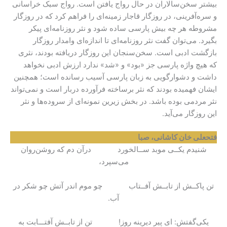
بیشتر سخن‌سالاران در حال رواج یافتن است. رواج سبک خراسانی
و سره‌آفرینی، در روزگار قاجار زمینه‌ای را فراهم کرد که در روزگار
مشروطه هر چه بیش پارسی ساده شود و نثر روزنامه‌ای پیکر
بگیرد. می‌توان گفت نثر روزنامه‌ای تا اندازه‌ای وامدار روزگار
بازگشت ادبی است. سخن‌سنجان این روزگار دریافته بودند، نثری
که هیچ واژه پارسی جز «بود» و «شد» ندارد ارزش ادبی نخواهد
داشت و دشوارگویی به زبان پارسی آسیب رسانده است؛ همچنین
ایشان فهمیده بودند که نثر برساخته فرآورده دربار است و نمی‌تواند
نثر مردمی بوده باشد. در بخش زیرین نمونه‌ای از سروده‌ها و نثر
این روزگار می‌آید.
فتحعلی خان کاشانی، صبا
شنیدم یکــی موبد ســالخورد درآن دم که روشن‌روان
می‌سپرد،
تن پاکــش از تابــش آفــتاب چو موم اندر آتش چو شکر در
آب.
یکی‌گفتش: ای پیر دیرینه روز! تن از تابــش آفتـــابت به