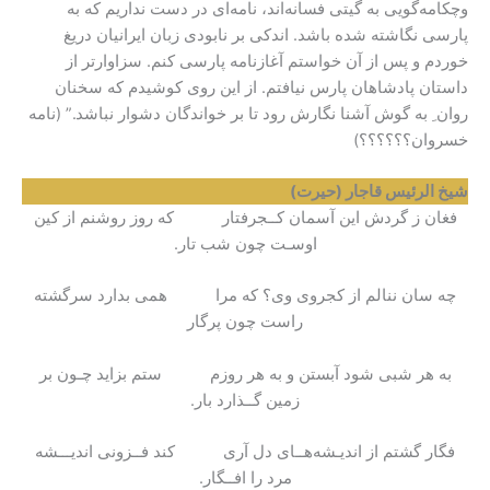
وچکامه‌گویی به گیتی فسانه‌اند، نامه‌ای در دست نداریم که به
پارسی نگاشته شده باشد. اندکی بر نابودی زبان ایرانیان دریغ
خوردم و پس از آن خواستم آغازنامه پارسی کنم. سزاوارتر از
داستان پادشاهان پارس نیافتم. از این روی کوشیدم که سخنان
روان ِ به گوش آشنا نگارش رود تا بر خواندگان دشوار نباشد.” (نامه
خسروان؟؟؟؟؟؟)
شیخ الرئیس قاجار (حیرت)
فغان ز گردش این آسمان کــجرفتار که روز روشنم از کین
اوسـت چون شب تار.
چه سان ننالم از کجروی وی؟ که مرا همی بدارد سرگشته
راست چون پرگار
به هر شبی شود آبستن و به هر روزم ستم بزاید چـون بر
زمین گــذارد بار.
فگار گشتم از اندیـشه‌هــای دل آری کند فــزونی اندیـــشه
مرد را افــگار.