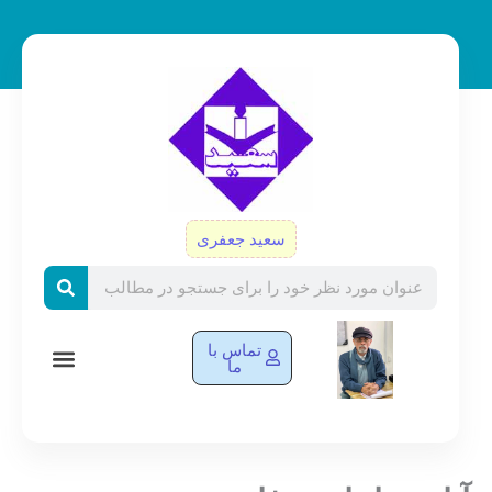
رش
ه
حتوا
سعید جعفری
Search
تماس با
ما