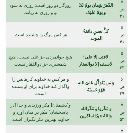
۵
الدّهرُ یوَمانِ یومٌ لکَ
روزگار دو روز است: روزی به سود
ص
و یوَمٌ عَلیَک
تو و روزی به زیانت
۴۱
۵
کلُّ نفسٍ ذائقهُ
ص
هر کس مرگ را چشنده است.
الموت.
۴۱
۵
لافتی إلا علی؛
هیچ جوانمردی جز علی نیست، هیچ
ص
لاسیف إلا ذوالفقار
شمشیری جز ذوالفقار نیست
۴۳
۶
و هر کس به خداوند کارهایش را
وَ مَن یَتَوَکَّل عَلیَ الله
ص
واگذار کند خداوند برای او بسنده
فَهُوَ حَسبُهُ
۴۹
است.
۷
و[دشمنان] مکر ورزیدند و خدا [در
و مَکَروا و مَکَرَالله
ص
پاسخشان] مکر در میان آورد و
وَاللهُ خیرُالماکِرین
۵۴
خداوند بهترین مکرانگیزان است.
۷