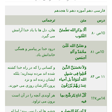
فارسی دهم آموزه دهم تا هجدهم
درس
متن
ترجمانی
ألَٰا بذِکرِالله تطَمئنّ
هان، دل ها با یاد خدا آرامش
10ص ۸۰
القْلوب
می گیرد.
و صَلیَّ الله عُلَیَ
درود خدا بر پیامبر و همگی
10ص ۸۱
محُمَدّ و آلهِ
خاندانش باد.
أجمَعین
وَلاَ تحَسَبَنَّ الذَّینَ
و کسانی را که در راه خدا کشته
قُتلِوا فِی سَبیِلِ
شده اند مرده نپندارید؛ بلکه
۱۱ ص ۸۴
الله أمَوَاتاً بل أحیاء
ایشان زنده اند و نزد
عِندَ رَبهِّمْ یُرْزَقُونَ
پروردگارشان روزی می خورند.
کُلّ اناءٍ یَتَرشَّح بمِا
هر آوندی آنچه را در آن است
14ص11۷
فیه
برون می تراود.
لا تُدرکهُ الابصار و
چشم ها او را نمی بیند؛ اما او