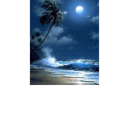
آیات و احادیث فارسی دهم
ayatfr1
© کپی رایت ۱۴۰۳-۲۰۲۴ | تمامی حقوق محفوظ است.
سعید جعفری: دبیر فارسی، علوم و فنون، عربی، انگلیسی