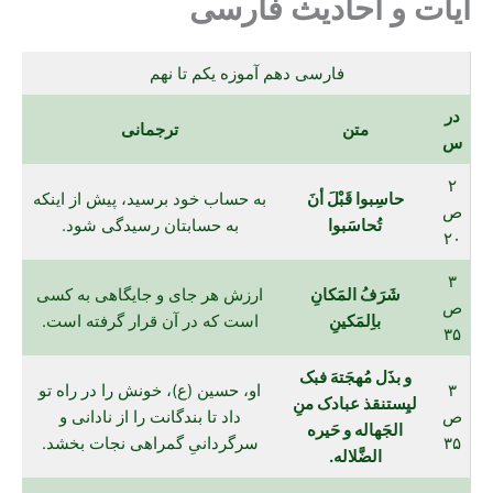
آیات و احادیث فارسی
فارسی دهم آموزه یکم تا نهم
در
متن
ترجمانی
س
۲
حاسِبوا قَبْلَ أنَ
به حساب خود برسید، پیش از اینکه
ص
تُحاسَبوا
به حسابتان رسیدگی شود.
۲۰
۳
شَرَفُ المَکانِ
ارزش هر جای و جایگاهی به کسی
ص
باِلمَکینِ
است که در آن قرار گرفته است.
۳۵
و بذَل مُهجَتهَ فبک
۳
او، حسین (ع)، خونش را در راه تو
لیِستنقذ عبادک منِ
ص
داد تا بندگانت را از نادانی و
الجَهاله و حَیره
۳۵
سرگردانیِ گمراهی نجات بخشد.
الضَّلاله.