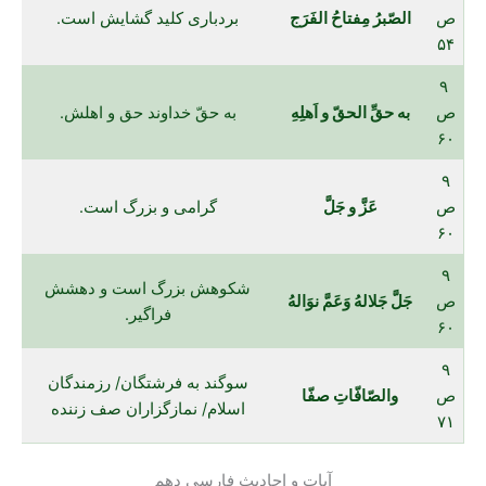
ص
الصّبرُ مِفتاحُ الفَرَج
بردباری کلید گشایش است.
۵۴
۹
ص
به حقِّ الحقّ و اَهلِهِ
به حقّ خداوند حق و اهلش.
۶۰
۹
ص
عَزَّ و جَلَّ
گرامی و بزرگ است.
۶۰
۹
شکوهش بزرگ است و دهشش
ص
جَلَّ جَلالهُ وَعَمَّ نوَالهُ
فراگیر.
۶۰
۹
سوگند به فرشتگان/ رزمندگان
ص
والصّافّاتِ صفّا
اسلام/ نمازگزاران صف زننده
۷۱
آیات و احادیث فارسی دهم