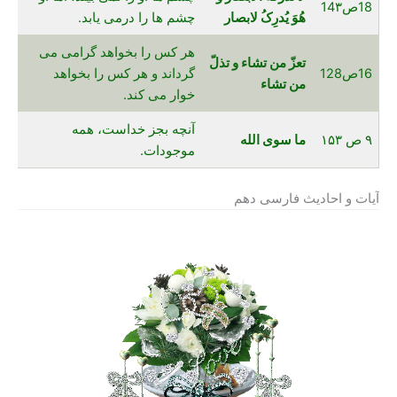
18ص14۳
هُوَ یُدرِکُ لابصار
چشم ها را درمی یابد.
هر کس را بخواهد گرامی می
تعزّ من تشاء و تذلّ
16ص128
گرداند و هر کس را بخواهد
من تشاء
خوار می کند.
آنچه بجز خداست، همه
۹ ص ۱۵۳
ما سوی الله
موجودات.
آیات و احادیث فارسی دهم