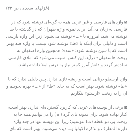
(غزلهای سعدی، ص ۴۳)
◙ واژه‌های فارسی و غیر عربی همه به گونه‌ای نوشته شود که در
فارسی به زبان می‌آید. برای نمونه واژه طهران که در گذشته با ط
نوشته می‌شد، امروزه با «ت» نوشته می‌شود؛ زیرا این واژه پارسی
است و دلیلی برای اینکه با «ط» نوشته شود نیست یا واژه صد بهتر
است که با سین نوشته شود: «سد»؛ همچنین واژه اصفهان به
ریخت «اسفهان» درآید. این کنش، سبب می‌شود که املای فارسی
ساده‌تر گردد و دانش‌آموز کمتر نیاز به درس املا داشته باشد.
واژه ارسطو یونانی است و ریشه تازی ندارد. پس دلیلی ندارد که با
«ط» نوشته شود. بهتر است که به جای «ط» از «ت» بهره بجوییم و
آن را به ریخت «ارستو» بنگاریم.
◙ برخی از نویسه‌های عربی که کاربرد گسترده‌ای ندارد، بهتر است،
کنار نهاده شود. برای نمونه تای گرد ( ه ) را می‌توانیم همه جا به
ریخت تِی دو نقطه (ت) بنوسیم؛ زیرا این نویسه تنها در چند واژه
دایره المعارف و تذکره الاولیا و… دیده می‌شود. بهتر است که تای