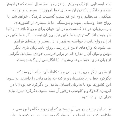
خط اوستایی، نزدیک به بیش از هزارو پانصد سال است که فراموش
شده و جایگزین کردن آن به جای خط امروزین، سرمایه و بودجه
هنگفتی می‌طلبد. دوم این که سبب گسست فرهنگی خواهد شد. با
رواج خط اوستایی پیوند و پیوستگی‌ ما با بسیاری از کشورهای
پارسی‌زبان خواهد گسست و در این جهان پرآی و رو تک‌افتاده و تنها
خواهیم ماند. گسترش خط لاتین نیز بی‌زیان نیست. اگر خط لاتین در
ایران رواج یابد، ناخواسته به همراه آن، بستر و زمینه‌ای فراهم
می‌شود که واژه‌های لاتین در پارسی رواج یابد. زبان تازی دیگر
توش و توان آن را ندارد که در برابر فارسی خودی بنمایاند. نگرانی
از زبان تازی احساس نمی‌شود؛ امّا انگلیسی این گونه نیست.
از سوی دیگر می‌باید بررسی موشکافانه‌ای به انجام رسد که
دگرکرد خط در تاجیکستان و ترکیه چه پیامدهایی را داشت. به سود
این کشورها بود یا یه زیان ایشان. پیامد این دگرکرد چه بود؟ تا در
این‌باره کندوکاو و کاوشی درخور آراسته نشود، دگرکرد دبیره نباید
فراپیش نهاده شود.
ما در این جستار در پی آن نیستیم که این دو دیدگاه را بررسی و
واکاوی کنیم. در اینجا تنها به نظر گروهی می‌پردازیم که خواستار