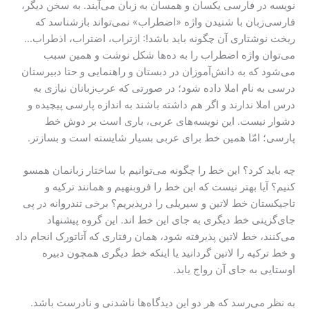
نویسه در فارسی یکسان و همسان به زبان می‌آیند. به سخن دیگر،
فارسی‌زبان با شنیدن واژه «اضطراب» نمی‌تواند بازشناسد که
ریخت نوشتاری آن چگونه باید باشد!: ازتراب، اضتراب، اذطراب…
می‌توان واژه اضطراب را به ده‌ها شکل نوشت و همین سبب
می‌شود که به دانش‌آموزان در دبستان و راهنمایی و حتا دبیرستان
درسی به نام املا داده شود؛ در صورتی که عرب‌زبانان نیازی به
درس املا ندارند و اگر هم داشته باشند به اندازه پارسی پیچیده و
دشوار نیست. این نویسه‌های عربی، باری است بر دوش خط
پارسی‌؛ امّا همین خط برای عربی بسیار شایسته‌ است و بساز‌تر.
چه باید کرد؟ این خط را چگونه می‌توانیم با ساختار زبانمان همسو
کنیم؟ آیا بهتر نیست که این خط را فروبنهیم و همانند ترکیه و
تاجیکستان خط لاتین و سیریلی را درپذیریم؟ برخی تندروانه در پی
جای‌گزینی خط دیگری به جای این خط ا‌ند. این گروه پیشنهاد
می‌کنند، خط لاتین پذیرفته شود، همان رفتاری که آتاتورک انجام داد
و خط ترکیه را لاتین گردانید یا اینکه خط دیگری همچون دبیره
اوستایی به جای آن رواج یابد.
به نظر می‌رسد که هر دو این دیدگاه‌ها ناشدنی و نادرست باشد.