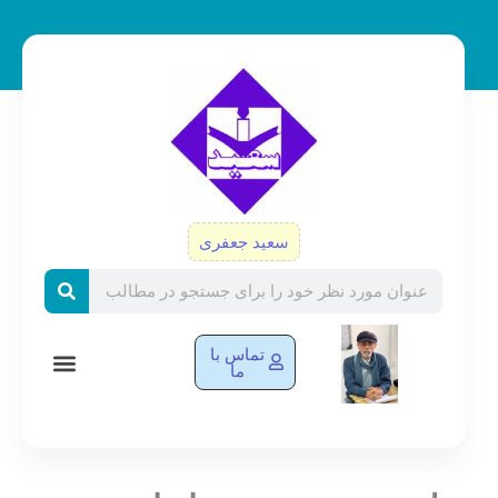
رش
ه
حتوا
سعید جعفری
Search
تماس با
ما