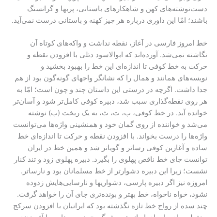
دست‌نوشته‌های کهن و شاهکارهای باستانی، پربها و گرانسنگ
باشند؛ امّا این داوری درباره هر چیز کهنه و باستانی درست نمی‌آید.
خط امروز فارسی در آغاز، نقطه نداشت و واکه‌های کوتاه آن
نگاشته نمی‌شد. آورده‌اند که ابوالاسود دئلی با افزودن نقطه و
حرکت به خط کوفی تا اندازه‌ای این خط را بهبود بخشید و
نویسه‌های همانند و همال را که نشانگر واجهای گونه‌گون بود از هم
جدا داشت. اگرچه در درستی این داستان چند و چون است؛ امّا به
هر روی نقطه‌گذاری سبب شد، دبیره کوفی کامل‌تر شود و آسان‌تر
خوانده آید. در خط کوفی، ب، ت، ث، به یک ریخت (ب) نوشته
می‌شد و خواننده از روی گمان خود و همنشینی واژه‌ها می‌توانست
واژه‌ها را درست بخواند. با افزودن نقطه و حرکت تا اندازه‌ای خط
ساده و آغازین کوفی رسا‌تر و گویاتر شد و همین خط در ایران
توانست جای خط ناقص پهلوی را بگیرد. دبیره پهلوی زود و تند کنار
نشست؛ زیرا این دبیره دشوارتر از خط مسلمانان بود و نارساتر.
امروزه نیز اگر دبیره پارسی، دشواریها و نارسایی‌هایش زدوده
نشود، خواه ناخواه، خط بهتر و بونده‌تری جای آن را خواهد گرفت.
چند سده از رواج خط تازه نگذشته بود که ایرانیان با افزودن سرکج