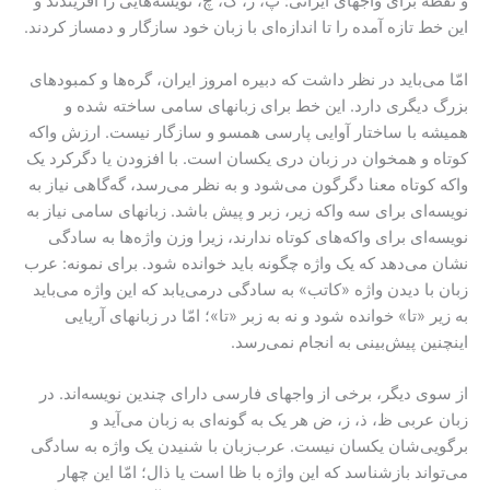
و نقطه برای واجهای ایرانی: پ، ژ، گ، چ، نویسه‌هایی را آفریندند و
این خط تازه آمده را تا اندازه‌ای با زبان خود سازگار و دمساز کردند.
امّا می‌باید در نظر داشت که دبیره امروز ایران، گره‌ها و کمبودهای
بزرگ دیگری دارد. این خط برای زبانهای سامی ساخته شده و
همیشه با ساختار آوایی پارسی همسو و سازگار نیست. ارزش واکه
کوتاه و همخوان در زبان دری یکسان است. با افزودن یا دگرکرد یک
واکه کوتاه معنا دگرگون می‌شود و به نظر می‌رسد، گه‌گاهی نیاز به
نویسه‌ای برای سه واکه زیر، زبر و پیش باشد. زبانهای سامی نیاز به
نویسه‌ای برای واکه‌های کوتاه ندارند، زیرا وزن واژه‌ها به سادگی
نشان می‌دهد که یک واژه چگونه باید خوانده شود. برای نمونه: عرب
زبان با دیدن واژه «کاتب» به سادگی درمی‌یابد که این واژه می‌باید
به زیر «تا» خوانده شود و نه به زبر «تا»؛ امّا در زبانهای آریایی
اینچنین پیش‌بینی به انجام نمی‌رسد.
از سوی دیگر، برخی از واجهای فارسی دارای چندین نویسه‌اند. در
زبان عربی ظ، ذ، ز، ض هر یک به گونه‌ای به زبان می‌آید و
برگویی‌شان یکسان نیست. عرب‌زبان با شنیدن یک واژه به سادگی
می‌تواند بازشناسد که این واژه با ظا است یا ذال؛ امّا این چهار