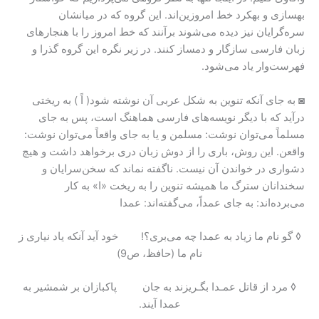
بهسازی و بهکرد خط امروزین‌اند. این گروه‌ که در میانشان
سره‌گرایان نیز دیده می‌شوند برآنند که خط امروز را با هنجارهای
زبان فارسی سازگار و دمساز کنند. در زیر نگره این گروه گذرا و
فهرست‌وار یاد می‌شود.
◙ به جای آنکه تنوین به شکل عربی آن نوشته شود( اً ) به ریختی
درآید که با دیگر نویسه‌های فارسی هماهنگ است، پس به جای
مسلماً می‌توان نوشت: مسلمن و یا به جای واقعاً می‌توان نوشت:
واقعن. این روش، باری را از دوش زبان دری برخواهد داشت و هیچ
دشواری در خواندن آن نیست. ناگفته نماند که سخن‌سرایان و
سخندانان سترگ ما همیشه تنوین را به ریخت «ا» به کار
می‌برده‌اند: به جای عمداً، می‌گفته‌اند: عمدا
◊ گو نام ما زیاد به عمدا چه می‌بری؟! خود آید آنکه یاد نیاری ز
نام ما (حافظ، ص9)
◊ مرد از قاتل عمـدا بگـریزند به جان پاکبازان بر شمشیر به
عمدا آیند.