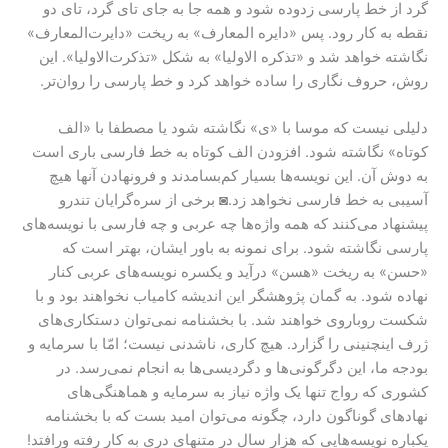
گرد از خط پارسی زدوده شود و همه جا به جای تای گرد، تای دو
نقطه به کار رود. پس «دایره المعارف» به ریخت «دایرت‌المعارف»
نگاشته خواهد شد و «تذکره الاولیا» به شکل «تذکرت‌الاولیا». این
روش، حروف نگاری را ساده خواهد کرد و خط پارسی را روان‌تر.
دلیلی نیست که موسا با «ی» نگاشته شود یا مصطفا با «الف
کوتاه» نگاشته شود. افزودن الف کوتاه به خط فارسی باری است
به دوش آن. این نویسه‌ها بسیار کم‌بسامدند و فرونهادن آنها هیچ
آسیبی به خط فارسی نخواهد زد.◙ برخی از سره‌گرایان تندرو
پیشنهاد می‌کنند که همه واژه‌ها چه عربی و چه فارسی با نویسه‌های
پارسی نگاشته شود. برای نمونه به باور ایشان، بهتر است که
«حسن» به ریخت «هسن» درآید و یکسره نویسه‌های عربی کنار
نهاده شود. به گمان پژوهشگر این اندیشه‌ کامیاب نخواهند بود و با
شکست روباروی خواهند شد. با بخشنامه نمی‌توان دستکاری‌های
ژرف اینچنینی را گزارد. هیچ کاری، ناشدنی نیست؛ امّا با سرمایه و
بودجه ما، این دگرگونی‌ها و دگردیسی‌‌ها به انجام نمی‌رسد. در
کشوری که رواج تنها یک واژه نیاز به سرمایه و هماهنگی‌های
نهادهای گوناگون دارد، چگونه می‌توان امید بست که با بخشنامه
یکباره نویسه‌هایی که هزار سال در متنهای دری به کار رفته ورافتد!