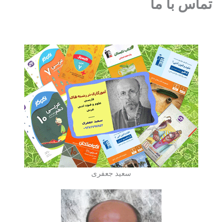
تماس با ما
سعید جعفری