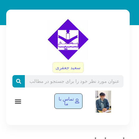
رش
ه
حتوا
سعید جعفری
Search
تماس با
ما