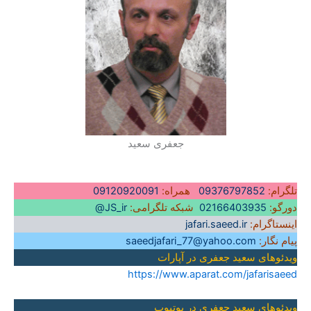
جعفری سعید
تلگرام:
09376797852
همراه:
09120920091
دورگو:
02166403935
شبکه تلگرامی:
JS_ir@
اینستاگرام:
jafari.saeed.ir
پیام نگار:
saeedjafari_77@yahoo.com
ویدئوهای سعید جعفری در آپارات
https://www.aparat.com/jafarisaeed
ویدئوهای سعید جعفری در یوتیوپ