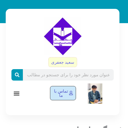
رش
ه
حتوا
سعید جعفری
Search
تماس با
ما