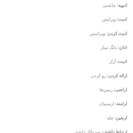
ادویه:
چاشنی
ادیت:
ویرایش
ادیت کردن:
ویراستن
اذان:
بانگ نماز
اذیت:
آزار
ارائه کردن:
رو کردن
اراضی:
زمین‌ها
ارامنه:
ارمنییان
اربعین:
چله
ارتباط داشتن:
سروکار داشتن