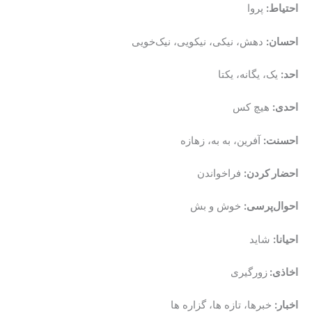
احتیاط:
پروا
احسان:
دهش، نیکی، نیکویی، نیک‌خویی
احد:
یک، یگانه، یکتا
احدی:
هیچ کس
احسنت:
آفرین، به به، زهازه
احضار کردن:
فراخواندن
احوال‌پرسی:
خوش و بش
احیانا:
شاید
اخاذی:
زورگیری
اخبار:
خبرها، تازه ها، گزاره ها