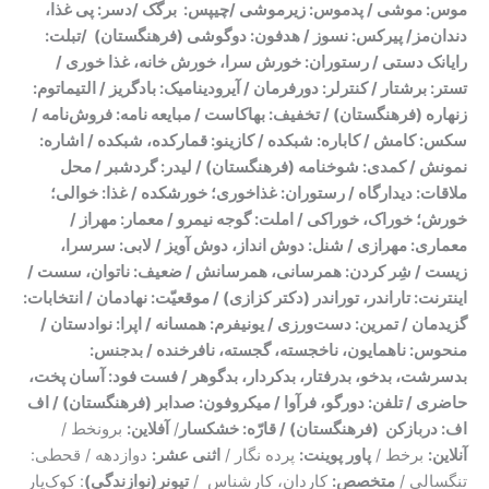
موس:
موشی /
پدموس:
زیرموشی /
چیپس:
برگک /
دسر:
پی غذا،
دندان‌مز/
پیرکس:
نسوز /
هدفون:
دوگوشی (فرهنگستان) /
تبلت:
رایانک دستی /
رستوران:
خورش سرا، خورش خانه، غذا خوری /
تستر:
برشتار /
کنترلر:
دورفرمان /
آیرودینامیک:
بادگریز /
التیماتوم:‌
زنهاره (فرهنگستان) /
تخفیف:
بهاکاست /
مبایعه نامه:
فروش‌نامه /
سکس:
کامش /
کاباره:
شبکده /
کازینو:
قمارکده، شبکده /
اشاره:
نمونش /
کمدی:
شوخنامه (فرهنگستان) /
لیدر:
گردشبر /
محل
ملاقات:
دیدارگاه /
رستوران:
غذاخوری؛ خورشکده /
غذا:
خوالی؛
خورش؛ خوراک، خوراکی /
املت:
گوجه نیمرو /
معمار:
مهراز /
معماری:
مهرازی /
شنل:
دوش انداز، دوش آویز /
لابی:
سرسرا،
زیست /
شِر کردن:
همرسانی، همرسانش /
ضعیف:
ناتوان، سست /
اینترنت:
تاراندر، توراندر (دکتر کزازی) /
موقعیّت:
نهادمان /
انتخابات:
گزیدمان /
تمرین:
دست‌ورزی /
یونیفرم:
همسانه /
اپرا:
نوادستان /
منحوس:
ناهمایون، ناخجسته، گجسته، نافرخنده /
بدجنس:
بدسرشت، بدخو، بدرفتار، بدکردار، بدگوهر /
فست فود:
آسان پخت،
حاضری /
تلفن:
دورگو، فرآوا /
میکروفون:
صدابر (فرهنگستان) /
اف
اف:
دربازکن (فرهنگستان) /
قارّه:
خشکسار
/
آفلاین:
برونخط /
آنلاین:
برخط /
پاور پوینت:
پرده نگار /
اثنی عشر:
دوازدهه / قحطی:
تنگسالی /
متخصص:
کاردان، کارشناس /
تیونر(نوازندگی)
: کوک‌یار