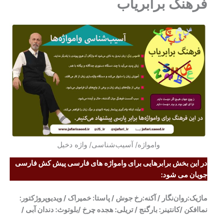
فرهنگ برابریاب
وامواژه/ آسیب‌شناسی/ واژه دخیل
در این بخش برابرهایی برای وامواژه های فارسی پیش کش فارسی
جویان می شود:
ماژیک:
روان‌نگار /
آکنه:
رخ جوش /
پاستا:
خمیراک /
ویدیوپروژکتور:
نماافکن /
کانتینر:
بارگنج /
تریلی:
هجده چرخ /
بلوتوث:
دندان آبی /