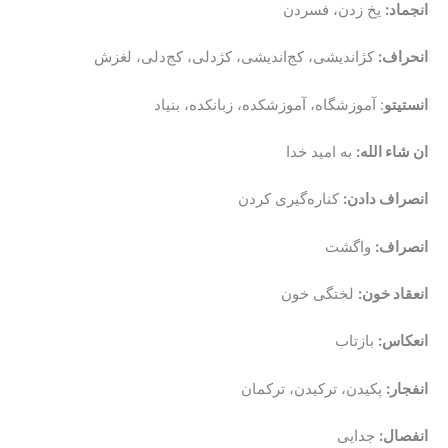
انجماد:
یخ زدن، فسردن
انحراف:
کژاندیشی، کج‌اندیشی، کژدلی، کج‌دلی، لغزش
انستیتو
: آموزشگاه، آموزشکده، زبانکده، بنیاد
ان شاء الله:
به امید خدا
انصراف دادن:
کناره‌گیری کردن
انصراف:
واگشت
انعقاد خون:
لختگی خون
انعکاس:
بازتاب
انفجار:
پکیدن، ترکیدن، ترکمان
انفصال:
جدایی