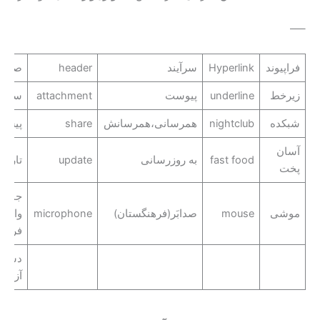
—–
فراپیوند
Hyperlink
سرآیند
header
صورت
زیرخط
underline
پیوست
attachment
سو نم
شبکده
nightclub
همرسانی،همرسانش
share
پیشخ
آسان
fast food
به روزرسانی
update
تاراند
پخت
جمله
موشی
mouse
صدابَر(فرهنگستان)
microphone
واره؛
فراکر
دست
آزاد