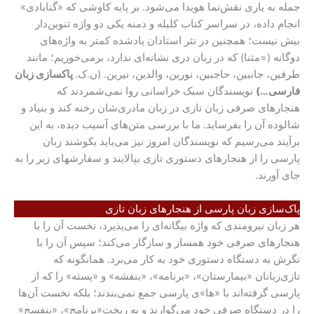
جمله به یاری نقش‌نما هویدا می‌شود. بر پایه کاوشی که «گنابادی»
انجام داده، در سراسر کتاب کلیله و دمنه یکی دو واژه تنوین‌دار
بیش نیست؛ همچنین در نثر استادان یادشده کمتر به واژه‌های
دوگانه (=مثنا) که در زبان دری نشانه‌ای ندارد، برمی‌خوریم؛ مانند
طرفین، جانبین، حاجبین، نورین، والدین، نیرین. (ن.ک.
پاکسازی زبان
فارسی…)
نویسندگان سبک خراسانی روا نمی‌شمردند که
هنجار‌های صرفی زبان تازی در زبان مادری‌شان رخنه کند و بنیاد و
شالوده آن را بفرساید. ما با بررسی متن‌های آسیب دیده، به این
برآیند می‌رسیم که نویسندگان امروز نیز می‌باید بکوشند زبان
پارسی را از هنجارهای دستوری تازی بپالایند و سفارشهای زیر را به
جای آورند.
پاک‌سازی زبان پارسی از هنجارهای زبان تازی
هر زبان نیرومندی که واژه بیگانه‌ای را می‌پذیرد، نخست آن را با
هنجارهای صرفی خود همساز و سازگار می‌کند؛ سپس آن را با
نگرش به دستگاه دستوری خود به کار می‌برد. همانگونه که
تازی‌زبانان «بیمارستان»، «برنامه»، «بنفشه» و «پسته» را که از
پارسی گرفته‌اند با «ها»ی پارسی جمع نمی‌بندند؛ بلکه نخست آن‌ها
را در دستگاه صرفی خود می‌گوارند و به ریخت«برنامج»، «بنفسج»