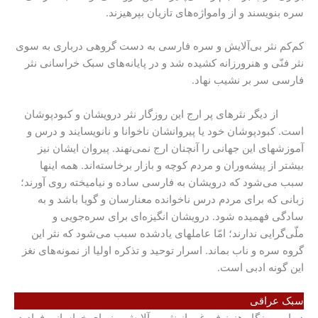
سره بنویسند و از وامواژه‌های تازیان بپرهیزند.
کم‌کم نثر بی‌آلایش و سره فارسی به دست گروهی درباری به سوی
نثر فنّی و هنرورزانه کشیده ‌شد و در پایانه‌های سبک خراسانی نثر
فارسی سر بر نشیب ‌نهاد.
از دیگر نثرهای پر ارج این روزگار نثر درویشان و کبودپوشان
است. کبودپوشان خود یا پیروانشان ناخوانا و نانویسایند و درس و
آموزشهای این جهانی را آنچنان ارج نمی‌نهند. پیروان ایشان نیز
بیشتر از پیشه‌وران و مردم کوچه و بازار بر‌خاسته‌اند. همه اینها
سبب می‌شود که درویشان به فارسی ساده و نیامیخته روی آورند؛
زبانی که برای مردم درس ناخوانده معنارسان و گویا باشد و به
سادگی فهمیده شود. درویشان انگیزه‌ای برای سره‌جویی و
ملّی‌گرایی ندارند؛ امّا عاملهای یادشده سبب می‌شود که نثر این
گروه سره و ناب بماند. اسرار توحید و تذکره اولیا از نمونه‌های نغز
این گونه ادبی است.
سبک عراقی