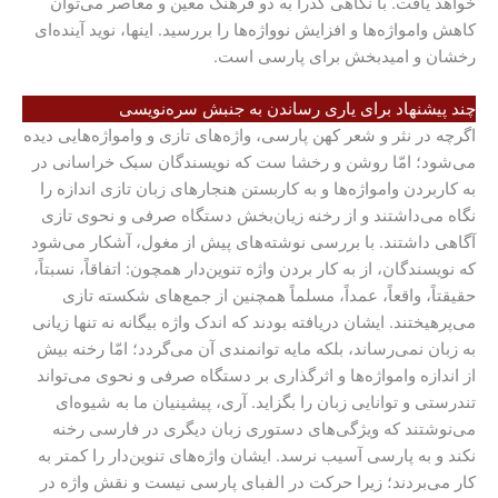
خواهد یافت. با نگاهی گذرا به دو فرهنگ معین و معاصر می‌توان
کاهش وامواژه‌ها و افزایش نوواژه‌ها را بررسید. اینها، نوید آینده‌ای
رخشان و امیدبخش برای پارسی است.
چند پیشنهاد برای یاری رساندن به جنبش سره‌نویسی
اگرچه در نثر و شعر کهن پارسی، واژه‌
های تازی و وامواژه‌هایی دیده
می‌شود؛ امّا روشن و رخشا ست که نویسندگان سبک خراسانی در
به کاربردن وامواژه‌ها و به کاربستن هنجارهای زبان تازی اندازه را
نگاه می‌داشتند و از رخنه زیان‌بخش دستگاه صرفی و نحوی تازی
آگاهی داشتند. با بررسی نوشته‌های پیش از مغول، آشکار می‌شود
که نویسندگان، از به کار بردن واژه تنوین‌دار همچون: اتفاقاً، نسبتاً،
حقیقتاً، واقعاً، عمداً، مسلماً همچنین از جمع‌های شکسته تازی
می‌پرهیختند. ایشان دریافته بودند که اندک واژه‌ بیگانه نه تنها زیانی
به زبان نمی‌رساند، بلکه مایه‌ توانمندی آن می‌گردد؛ امّا رخنه بیش
از اندازه وامواژه‌ها و اثرگذاری بر دستگاه صرفی و نحوی می‌تواند
تندرستی و توانایی زبان را بگزاید. آری، پیشینیان ما به شیوه‌ای
می‌نوشتند که ویژگی‌های دستوری زبان دیگری در فارسی رخنه
نکند و به پارسی آسیب نرسد. ایشان واژه‌های تنوین‌دار را کمتر به
کار می‌بردند؛ زیرا حرکت در الفبای پارسی نیست و نقش واژه در