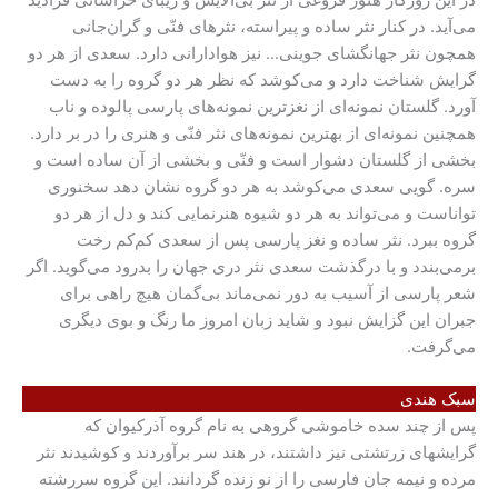
در این روزگار هنوز فروغی از نثر بی‌آلایش و زیبای خراسانی فرادید
می‌آید. در کنار نثر ساده و پیراسته، نثرهای فنّی و گران‌جانی
همچون نثر جهانگشای جوینی… نیز هوادارانی دارد. سعدی از هر دو
گرایش شناخت دارد و می‌کوشد که نظر هر دو گروه را به دست
آورد. گلستان نمونه‌ای از نغزترین نمونه‌های پارسی پالوده و ناب
همچنین نمونه‌ای از بهترین نمونه‌های نثر فنّی و هنری را در بر دارد.
بخشی از گلستان دشوار است و فنّی و بخشی از آن ساده است و
سره. گویی سعدی می‌کوشد به هر دو گروه نشان دهد سخنوری
تواناست و می‌تواند به هر دو شیوه هنرنمایی کند و دل از هر دو
گروه ببرد. نثر ساده و نغز پارسی پس از سعدی کم‌کم رخت
برمی‌بندد و با درگذشت سعدی نثر دری جهان را بدرود می‌گوید. اگر
شعر پارسی از آسیب به دور نمی‌ماند بی‌گمان هیچ راهی برای
جبران این گزایش نبود و شاید زبان امروز ما رنگ و بوی دیگری
می‌گرفت.
سبک هندی
پس از چند سده خاموشی گروهی به نام گروه آذرکیوان که
گرایشهای زرتشتی نیز داشتند، در هند سر برآوردند و کوشیدند نثر
مرده و نیمه جان فارسی را از نو زنده گردانند. این گروه سررشته