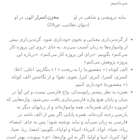
می‌نامیم:
مایه درویشی و شاهی در او
مخزن اسرار
الهی در او
(دیوان نظامی، ص29)
از گرته‌برداری معنایی و نحوی خودداری شود. گرته‌برداری بیش
از وامواژه‌ها به زبان آسیب می‌زند. به جای «روی این پروژه کار
می‌کنم» بگوییم: «برای این پروژه کار می‌کنم»، «درباره این
پروژه پژوهش می‌کنم»
الف کوتاه (= مقصوره) را به ریخت « ا » بنگاریم: اعلی: اعلا،
کسری: کسرا، کبری: کبرا, تقوی: تقوا؛ و از نگاشتن الف کوتاه
(= مقصوره) خودداری کنیم.
همزه به نظر بیشتر رایومندان، واج فارسی نیست و این آوا در
میان و پایان هیچ واژه فارسی‌تباری یافت نمی‌شود. واژه‌هایی که
امروزه دارای همزه‌اند، همه وامواژه‌اند و از زبانهای دیگر به
پارسی رخنه کرده‌اند. همزه پایانی اگر پس از الف باشد در
فارسی به زبان نمی‌آید و نباید نوشته شود؛ پس به جای: امضاء،
ریاء، ضیاء، لواء، کبریاء، انبیاء و اولیاء، بگوییم: امضا، ریا، ضیا،
لوا، کبریا، انبیا و اولیا. اگر به این واژه‌ها، «ی» بپیوندد، بهتر است