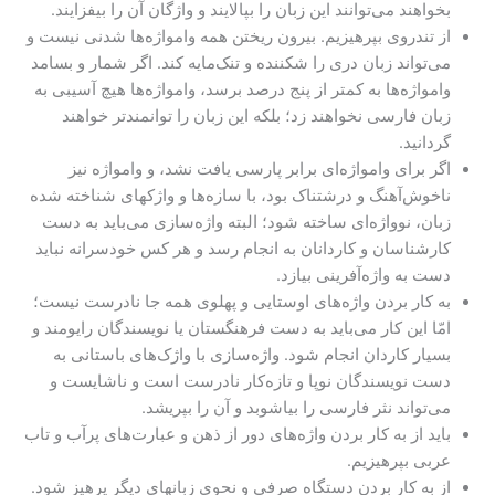
بخواهند می‌توانند این زبان را بپالایند و واژگان آن را بیفزایند.
از تندروی بپرهیزیم. بیرون ریختن همه وامواژه‌ها شدنی نیست و
می‌تواند زبان دری را شکننده و تنک‌مایه کند. اگر شمار و بسامد
وامواژه‌ها به کمتر از پنج درصد برسد، وامواژه‌ها هیچ آسیبی به
زبان فارسی نخواهند زد؛ بلکه این زبان را توانمندتر خواهند
گردانید.
اگر برای وامواژه‌ای برابر پارسی یافت نشد، و وامواژه‌ نیز
ناخوش‌آهنگ و درشتناک بود، با سازه‌ها و واژکهای شناخته شده
زبان، نوواژه‌ای ساخته شود؛ البته واژه‌سازی می‌باید به دست
کارشناسان و کاردانان به انجام رسد و هر کس خودسرانه نباید
دست به واژه‌آفرینی بیازد.
به کار بردن واژه‌های اوستایی و پهلوی همه جا نادرست نیست؛
امّا این کار می‌باید به دست فرهنگستان یا نویسندگان رایومند و
بسیار کاردان انجام شود. واژه‌سازی با واژک‌های باستانی به
دست نویسندگان نوپا و تازه‌کار نادرست است و ناشایست و
می‌تواند نثر فارسی را بیاشوبد و آن را بپریشد.
باید از به کار بردن واژه‌های دور از ذهن و عبارت‌های پرآب و تاب
عربی بپرهیزیم.
از به کار بردن دستگاه صرفی و نحوی زبانهای دیگر پرهیز شود.