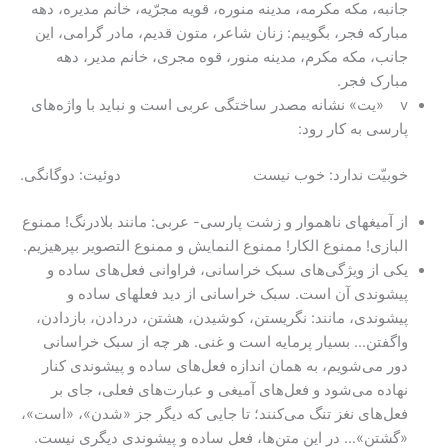
جانبه، مکه مکرمه، مدینه منوره، قویه مجرّیه، خانم مدیره، دهه‌
مبارکه‌ فجر، بگوییم: زنان شاعر، متون قدیم، مادر گرامی، این
جانب، مکه مکرم، مدینه منور، قوه مجری، خانم مدیر، دهه‌
مبارک‌ فجر.
v «یت» نشانه مصدر ساختگی عربی است و نباید با واژه‌های
پارسی به کار رود:
خوبیّت ندارد: خوب نیست دوئیت: دوگانگی.
از آمیغهای ناهموار و زشت پارسی- عربی: مانند بلادرنگ! ممنوع
البازی! ممنوع الکار! ممنوع النمایش و ممنوع التصویر بپرهیزیم.
یکی از ویژگی‌های سبک خراسانی، فراوانی فعل‌های ساده و
پیشوندی آن است. سبک خراسانی از دید فعلهای ساده و
پیشوندی، مانند: نگریستن، کوشیدن، هشتن، دردادن، بازدادن،
واگفتن… بسیار پرمایه است و غنی. هر چه از سبک خراسانی
دور می‌شویم، به همان اندازه فعل‌های ساده و پیشوندی کنار
نهاده می‌شود و فعل‌های آمیغی و عبارت‌های فعلی، جای بر
فعل‌های نغز تنگ می‌کنند؛ تا جایی که دیگر جز «شدن»، «است»،
«گشتن»… در این متن‌ها، فعل ساده و پیشوندی دیگری نیست.