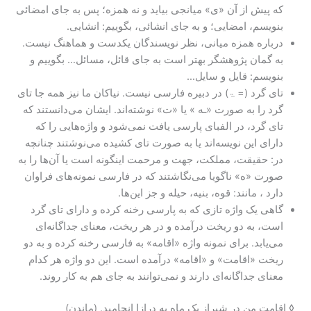
که پیش از آن «ی» میانجی بیاید و نه همزه؛ پس به جای امضائی
بنویسم، امضایی؛ و به جای انشائی، بگوییم: انشایی.
درباره همزه میانی، نظر نویسندگان یکدست و هماهنگ نیست.
به گمان پژوهشگر بهتر است به جای قائل، مسائل… بگوییم و
بنویسم: قایل و سایل…
تای گرد (= ۃ) در دبیره فارسی نیست. نیاکان ما نیز همه جا تای
گرد را به صورت «ـﻪ » یا «ت» نوشته‌اند. ایشان می‌دانستند که
تای گرد، در الفبای پارسی یافت نمی‌شود و واژه‌هایی را که
دارای این نویسه‌اند یا به صورت تای کشیده می‌نوشتند چنانچه
در: حقیقت، مملکت، جهت و مرحمت اینگونه است یا آن‌ها را به
صورت «ه» ناگویا می‌نگاشتند که در فارسی نمونه‌های فراوان
دارد ، مانند: قوه، بنیه، حیله و جز این‌ها.
گاهی یک واژه تازی که به پارسی رخنه کرده و دارای تای گرد
است، به دو ریخت درآمده و در هر ریخت، معنای جداگانه‌ای
می‌یابد. برای نمونه واژه «اقامه» به فارسی رخنه کرده و به دو
ریخت «اقامت» و «اقامه» درآمده است. این دو واژه هر کدام
معنای جداگانه‌ای دارند و نمی‌توانند به جای هم به کار روند.
◊ اقامت من در شیراز یک ماه به درازا انجامید. (ماندن)