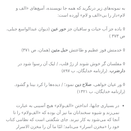
به نمونه‌های زیر درنگرید که همه جا نویسنده، آمیغ‌های «الف و
لام»دار را بی«الف و لام» آورده است:
◊ باده جز آب حیات و ساقیان جز
حور عین
(دیوان عبدالواسع جبلی،
ص ۳۷۳ )
◊ خدمتش فوز عظیم و طاعتش
حبل متین
(همان، ص ۳۷۱)
◊ مفلسان گر خوش شوند از زرّ قلب، / لیک آن رسوا شود در
دارضرب
. (رازنامه خدایگان، ب ۸۹۷)
◊ ور عیان خواهی،
صلاح دین
نمود؛ / دیده‌ها را کرد بینا و گشود.
(رازنامه خدایگان، ب ۱۳۲۱)
در بسیاری جایها، انداختن «الف‌ولام» هیچ آسیبی به عبارت
نمی‌زند و شیوه سخندانان ما نیز آن بوده که «الف‌ولام» را تا
آنجا که می‌شود به کار نبرند. جای شگفتی است که نظامی کتاب
خود را «مخزن اسرار» می‌نامد؛ امّا ما آن را مخزن الاسرار