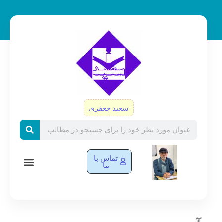
رش
ه
حتوا
سعید جعفری
Search
تماس با
ما