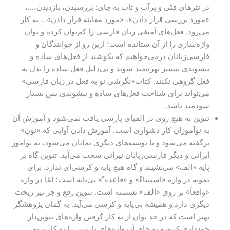
در نثرهای فنّی و پرآب و تاب به جای: بررسیدن، بازدیدن،…،
«مورد بررسی قرار دادن»، «مورد معاینه قرار دادن»… به کار
می‌رود. فعل‌های آمیغی زبان فارسی را کم‌توان کرده و توان
واژه‌سازی را از آن ستانده است؛ ازین رو از خوانندگان و
فارسی‌زبانان درمی‌خواهیم که بکوشند از فعل‌های ساده و
پیشوندی بیشتر بهره‌مند شوند و بی‌دلیل فعل ساده را بدل به
فعل گروهی نکنند. کتاب«نگرشی نو به فعل در زبان فارسی»
می‌تواند برای شناخت فعل‌های ساده و پیشوندی بس بسیار
سودمند باشد.
تنوین به هیچ روی در الفبای پارسی یافت نمی‌شود و آموزش آن
به نوآموزان کار دشواری است. آموزش دادن آوایی که «نون»
برگفته می‌شود و با نویسه‌های دیگری نمایان می‌شود، به نوآموز
ایرانی و دیگر فارسی‌زبانان نیرانی سخت می‌آید. تنوین گاه بر
پایه «الف» می‌نشیند و گاه هیچ پایه و کرسی‌ای ندارد. برای
نمونه در واژه «استثناءً» و «قاعده ً» بی‌پایه است؛ امّا در واژه
«واقعاً» بر روی «الف» نشسته است. تنوین رفع و جر نیز ریخت
دیگری دارد و همیشه بی‌پایه و کرسی می‌آید. به گمان پژوهشگر
بهتر است که در حد توان از به کار گرفتن واژه‌های تنوین‌دار
خودداری کنیم و به جای آن واژه‌های پارسی را به کار بریم.