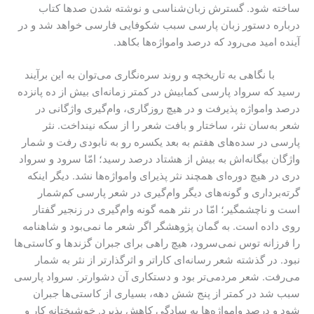
ساخته شود. گسترش زبان‌شناسی و نوشته شدن صدها کتاب
درباره دستور زبان پارسی سبب شکوفایی فارسی خواهد شد و در
آینده امید می‌رود که درصد وامواژه‌ها بکاهد.
با نگاهی به تاریخچه و روند سره‌نگاری می‌توان به این برآیند
رسید که سرواد پارسی کمابیش در کمتر زمانه‌ای بیش از ده پانزده
درصد وامواژه پذیرفت و در هیچ روزگاری، وام‌گیری واژگانی در
شعر به‌سان نثر، ساختار و بافت شعر را از سکه نینداخت. نثر
پارسی در سده‌های هفتم به بعد یکسره رو به نابودی رفت و شمار
واژگان بیگانه‌اش به بیش از هشتاد درصد رسید؛ امّا سرود و سرواد
دری در هیچ دوره‌ای همچند نثر پذیرای وامواژه‌ها نشد. دیگر اینکه
گرته‌برداری و گونه‌های دیگر وام‌گیری در شعر پارسی کم‌شمار
است و ناچشمگیر؛ امّا در نثر همه گونه وام‌گیری در زنجیر گفتار
روی داده است. به گمان پژوهشگر اگر شعر ما نمی‌بود و شاهنامه
را فرزانه توس نمی‌سرود، هیچ راهی برای جبران گزندها و کاستی‌ها
نبود. در گذشته شعر رسانه‌ای کاراتر و اثرگذارتر از نثر به شمار
می‌رفت. شعر مردمی‌تر بود و دستکاری آن دشوارتر. سرواد پارسی
سبب شد در کمتر از پنج شش دهه، بسیاری از کاستی‌ها جبران
شود و درصد وامواژه‌ها به سادگی کاهش پذیرد. خوشبختانه کار و