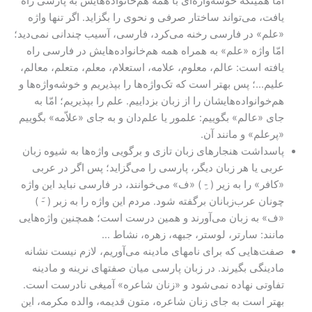
امّا همینکه خوشه‌واژه‌ای با همه هم‌خانواده‌هایش به پارسی راه
یافت، می‌تواند ساختار صرفی و نحوی را بگزاید. اگر تنها واژه
«علم» در فارسی رخنه می‌کرد، فارسی، آسیب چندانی نمی‌دید؛
امّا واژه «علم» به همراه همه هم‌خانواده‌هایش در فارسی راه
یافته است: عالم، معلوم، علامه، استعلام، معلم، متعلم، معالم،
علیم…؛ پس بهتر است که تک‌واژه‌ها را بپذیریم و خوشه‌واژه‌ها و
هم‌خوانواده‌هایشان را از زبان بزداییم. علم را بپذیریم؛ امّا به
جای «عالم» بگوییم: علمور یا علم‌دان و به جای «علاّمه» بگوییم
«پرعلم» و مانند آن.
پاسداشت هنجارهای زبان تازی و برگویی واژه‌ها به شیوه زبان
عربی یا هر زبان دیگر، پارسی را می‌گزاید؛ پس اگر در عربی
«کافر» را به زیر ( -ِ ) «ف» می‌خوانند، در فارسی نباید این واژه
چونان عرب‌زبانان برگفته شود. مردم این واژه را به زبر ( -َ )
«ف» به زبان می‌آورند و همین درست است؛ همچنین واژه‌هایی
مانند: سارتر، لوستر، جبهه، زهره، نشاط …
صفت‌هایی که برای نامهای مادینه می‌آوریم، لازم نیست نشانه
مادینگی بگیرند. در زبان پارسی میان صفتهای نرینه و مادینه
تفاوتی نهاده نمی‌شود و «زنان شاعره» آمیغی نادرست است.
بهتر است به جای زنان شاعره، متون قدیمه، والده مکرمه، این