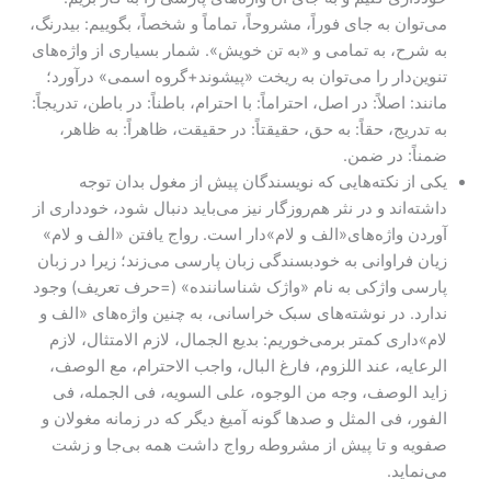
می‌توان به جای فوراً، مشروحاً، تماماً و شخصاً، بگوییم: بیدرنگ،
به شرح، به تمامی و «به تن خویش». شمار بسیاری از واژه‌های
تنوین‌دار را می‌توان به ریخت «پیشوند+گروه اسمی» درآورد؛
مانند: اصلاً: در اصل، احتراماً: با احترام، باطناً: در باطن، تدریجاً:
به تدریج، حقاً: به حق، حقیقتاً: در حقیقت، ظاهراً: به ظاهر،
ضمناً: در ضمن.
یکی از نکته‌هایی که نویسندگان پیش از مغول بدان توجه
داشته‌اند و در نثر هم‌روزگار نیز می‌باید دنبال ‌شود، خودداری از
آوردن واژه‌های«الف و لام»دار است. رواج یافتن «الف و لام»
زیان فراوانی به خودبسندگی زبان پارسی می‌زند؛ زیرا در زبان
پارسی واژکی به نام «واژک شناساننده» (=حرف تعریف) وجود
ندارد. در نوشته‌های سبک خراسانی، به چنین واژه‌های «الف و
لام»داری کمتر برمی‌خوریم: بدیع الجمال، لازم الامتثال، لازم
الرعایه، عند اللزوم، فارغ البال، واجب الاحترام، مع الوصف،
زاید الوصف، وجه من الوجوه، علی السویه، فی الجمله، فی
الفور، فی المثل و صدها گونه آمیغ دیگر که در زمانه مغولان و
صفویه و تا پیش از مشروطه رواج داشت همه بی‌جا و زشت
می‌نماید.