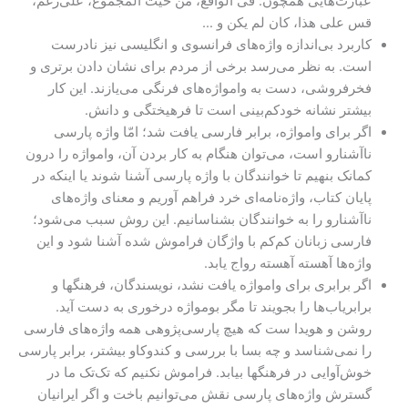
عبارت‌هایی همچون: فی الواقع، من حیث المجموع، علی‌رغم،
قس علی هذا، کان لم یکن و …
کاربرد بی‌اندازه‌ واژه‌های فرانسوی و انگلیسی نیز نادرست
است. به نظر می‌رسد برخی از مردم برای نشان دادن برتری و
فخرفروشی، دست به وامواژه‌های فرنگی می‌یازند. این کار
بیشتر نشانه‌ خودکم‌بینی است تا فرهیختگی و دانش.
اگر برای وامواژه، برابر فارسی یافت شد؛ امّا واژه پارسی
ناآشنارو است، می‌توان هنگام به کار بردن آن، وامواژه را درون
کمانک بنهیم تا خوانندگان با واژه پارسی آشنا شوند یا اینکه در
پایان کتاب، واژه‌نامه‌ای خرد فراهم آوریم و معنای واژه‌های
ناآشنارو را به خوانندگان بشناسانیم. این روش سبب می‌شود؛
فارسی زبانان کم‌کم با واژگان فراموش شده آشنا شود و این
واژه‌ها آهسته آهسته رواج یابد.
اگر برابری برای وامواژه یافت نشد، نویسندگان، فرهنگها و
برابر‌یاب‌ها را بجویند تا مگر بومواژه درخوری به دست آید.
روشن و هویدا ست که هیچ پارسی‌پژوهی همه واژه‌های فارسی
را نمی‌شناسد و چه بسا با بررسی و کندوکاو بیشتر، برابر پارسی
خوش‌آوایی در فرهنگها بیابد. فراموش نکنیم که تک‌تک ما در
گسترش واژه‌های پارسی نقش می‌توانیم باخت و اگر ایرانیان