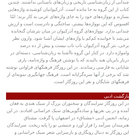
چندانی از زبان‌شناسی تاریخی و زبان‌های باستانی نداشتند. چندین
کتاب از این گروه به جا مانده است. آذرکیوانیان ‌کوشیدند واژه‌هایی
بسازند و نوواژه‌های خود را به جای واژه‌های عربی به کار برند؛ امّا
افسوس که این نوواژه‌ها بیشتر، ساختگی و نادرست است و ارزش
چندانی ندارد. نوواژه‌های گروه آذرکیوان در میان نثرشان گنجانده
می‌شد تا خواننده کم‌کم با واژه‌های ایشان آشنا شود. وارون نظر
برخی، نثر گروه آذرکیوان ناب ناب نیست و بیش از ده درصد
وامواژه دارد. در کنار این گروه ناآشنا به زبان‌شناسی، دسته‌ای در
دربار بابریان هند بالیدند که با نوشتن فرهنگ و واژه‌نامه، یاری
شایانی به فارسی رساندند. در این روزگار فرهنگهای فراوانی نوشته
شد که برخی از آنها سره‌گرایانه است. فرهنگ جهانگیری نمونه‌ای از
فرهنگهای شایگان و نغز این روزگار است.
بازگشت ادبی
در این روزگار سرایندگان و سخنوران بزرگ از سبک هندی به فغان
آمده و در پی نغزیها و ساده‌گویی‌های سبک خراسانی افتادند. در این
زمانه، انجمن ادبی «مشتاق» در اصفهان پا گرفت. مشتاق
هنرمندان سرآمد را فراز آورد و جنبشی نو را پایه ریخت. سرایندگان
این روزگار به دنبال رونگاری و بازسرایی شعر سبک خراسانی و