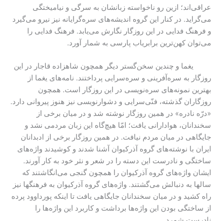
عراقی‌اند؛ ازین رو ناخواسته زبانشان به سرگی و نیامیختگی
می‌گراید. در کنار این گروه اندیشه‌های سره‌گرایانه نیز نیرو می‌گیرد
و فرهنگ فدایی در این روزگار نگارش می‌یابد. فرهنگ فدایی را
می‌توان کهن‌ترین برابر‌یاب پارسی به شمار آورد.
یغما و چندین سخن‌گستر دیگر همچون شاهزاده قاجار در این
روزگار به سره‌آفرینی و سره‌سرایی پرداختند. نامه‌های یغما از
بهترین نمونه‌های سره‌نویسی در این روزگار است. همچون
روزگاران گذشته، فنّی‌سرایی و دشوار‌نویسی نیز هنوز پیروانی دارد.
«درّه نادره» در همین روزگار نوشته شد و در میان برخی از
سخندانان، هوادارانی یافت؛ امّا هیچ‌گاه این زبان مردمی نشد و
جایگاهی در میان مردم نیافت. در همین روزگار برخی از ادبدانان
ایران با نوشته‌های گروه آذرکیوان آشنا شدند و کوشیدند واژه‌های
ساختگی و نادرست این دسته را در شعر و نثر خود به کار آورند.
ایشان واژه‌های گروه آذرکیوان را همچون گنجی می‌انگاشتند که
سالها به دنبالش می‌گشتند. واژه‌های گروه آذرکیوان به فرهنگها نیز
راه کشید و در میان سخندانان جایگاهی یافت تا اینکه پورداوود پرده
از ساختگی بودن این واژه‌ها برداشت و کاربرد این واژه‌ها را
نادرست شمرد.