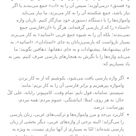
و« فستق» درمی‌آورند؛ سپس آن را به «ات» جمع می‌بندند یا اگر
نیاز باشد، جمع شکسته آن‌ را به کار می‌برند، ما نیاز می‌باید
وامواژه‌‌ها را با دستگاه دستوری خود سازگار کنیم. تازیان واژه
«استاد» را که از پارسی گرفته‌اند، هرگز با «ان»فارسی جمع
نمی‌بندند؛ بلکه آن را به شیوه جمع عربی «اساتید» به کار می‌برند.
بسیار نارواست که پارسی‌زبانان به جای «استادان»، «اساتید»، به
جای پیشنهادها، پیشنهادات و به جای دهقانها، دهاقین بگویند؛ ما
می‌باید واژه‌ها را با نگرش به هنجارهای پارسی صرف کنیم. پس به
یاد بسپاریم که:
اگر واژه پارسی یافت می‌شود، بکوشیم که از به کار بردن
وامواژه بپرهیزیم و برابر فارسی آن را به کار بریم؛ مانند:
سیستم: سامانه، فول تایم: تمام وقت، کامپیوتر: رایانه، علی کلّ
حال: به هر روی، امتلا: انباشتگی، عموم مردم: همه مردم،
پورسانت: درصد.
کاربرد بی‌حد و مرز وامواژه‌ها و ترکیب‌های عربی، زبان پارسی
را می‌گزاید؛ البته برخی از واژه‌های عربی، دیگر بخشی از زبان
پارسی شده‌اند؛ امّا به بسیاری از آنها نیازی نیست، به ویژه به