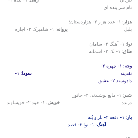
نام سراینده ای
هزار
: ۱- عدد هزار ۲- هزاردستان؛
بلبل
پروانه
: ۱- شاهپرک ۲- اجازه
نوا
: ۱- آهنگ ۲- سامان
طاق
: ۱- تک ۲- آسمانه
وجه
: ۱- چهره ۲-
نقدینه
سودا
: ۱-
دادوستد ۲- عشق
شیر
: ۱- مایع نوشیدنی ۲- جانور
درنده
خویش
: ۱- خود ۲- خویشاوند
بار
: ۱- دفعه ۲- بار و بُنه
آهنگ
: ۱- نوا ۲- قصد