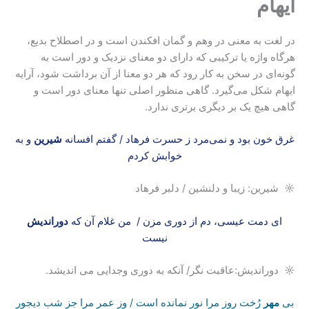
ایهام
در لغت به معنی در وهم و گمان افکندن است و در اصطلاح بدیع،
هرگاه واژه یا ترکیبی که دارای دو معنای نزدیک و دور است به
گونه‌ای در سخن به کار رود که هر دو معنا از آن برداشت شود، آرایه
ایهام شکل می‌گیرد. گاهی منظور اصلی تنها معنای دور است و
گاهی هیچ یک بر دیگری برتری ندارد.
غرق خون بود و نمی‌مرد ز حسرت فرهاد / گفتم افسانه
شیرین
و به
خوابش کردم
☼ شیرین: زیبا و دلنشین / دلبر فرهاد
ای دمت عیسی، دم از دوری مزن / من غلام آن که
دوراندیش
نیست
☼ دوراندیش:عاقبت نگر/ آنکه به دوری وجدایی می اندیشد.
بی
مهر
رُخت روز مرا نور نمانده است / وز عمر مرا جز شب دیجور