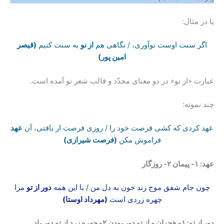
یا در مثال:
اگر سنت اوست نوآوری، / نگاهی هم
از نو
به سنت کنیم
(قیصر
امین پور)
عبارت «از نو» در دو معنای مجدّد و قالب شعر نو آمده است.
چند نمونه:
عهد کردی که کشی فرصت خود را / روزی فرصت ار یافتی، آن
عهد
فراموش مکن
(فرصت شیرازی)
عهد: ۱- پیمان ۲- روزگار
چون جام شفق موج زند خون به دل من / با این همه
دور از تو
مرا
چهره زردی است
(مهرداد اوستا)
دور از تو: ۱- هجران و از تو دور بودن ۲- چهره زرد از تو دور باد