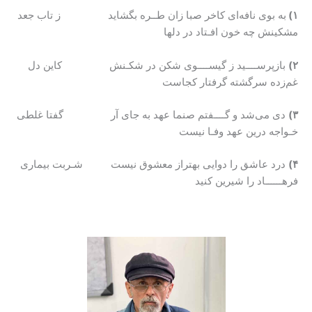
۱)
به بوی نافه‌ای کاخر صبا زان طــره بگشاید ز تاب جعد
مشکینش چه خون افـتاد در دلها
۲)
بازپرســــید ز گیســــوی شکن در شکـنش کاین دل
غم‌زده سرگشته گرفتار کجاست
۳)
دی می‌شد و گــــفتم صنما عهد به جای آر گفتا غلطی
خـواجه درین عهد وفـا نیست
۴)
درد عاشق را دوایی بهتراز معشوق نیست شـربت بیماری
فرهــــــاد را شیرین کنید