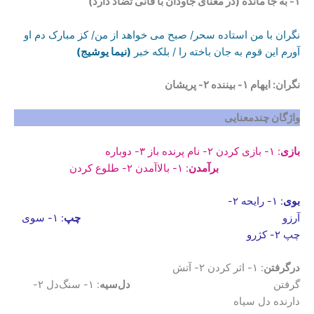
۱- به جا مانده (در معنای جاودان با فانی تضاد دارد)
نگران با من استاده سحر/ صبح می خواهد از من/ کز مبارک دم او
آورم این قوم به جان باخته را / بلکه خبر
(نیما یوشیج)
نگران: ایهام ۱- بیننده ۲- پریشان
واژگان چندمعنایی
بازی
: ۱- بازی کردن ۲- نام پرنده‌ باز ۳- دوباره
برآمدن
: ۱- بالاآمدن ۲- طلوع کردن
بوی
: ۱- رایحه ۲-
آرزو
چپ
: ۱- سوی
چپ ۲- کژرو
درگرفتن
: ۱- اثر کردن ۲- آتش
گرفتن
دل‌سیه
: ۱- سنگ‌دل ۲-
دارنده دل سیاه