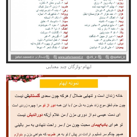
ایهام-واژگان چند معنایی