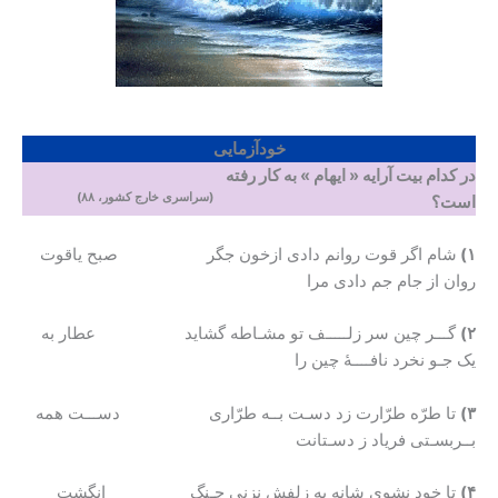
خودآزمایی
در کدام بیت آرایه « ایهام » به کار رفته
(سراسری خارج کشور، ۸۸)
است؟
۱)
شام اگر قوت روانم دادی ازخون جگر صبح یاقوت
روان از جام جم دادی مرا
۲)
گـــر چین سر زلـــــف تو مشـاطه گشاید عطار به
یک جـو نخرد نافــــۀ چین را
۳)
تا طرّه‌ طرّارت زد دسـت بــه طرّاری دســـت همه
بــربسـتی فریاد ز دسـتانت
۴)
تا خود نشوی شانه به زلفش نزنی چـنگ انگشت