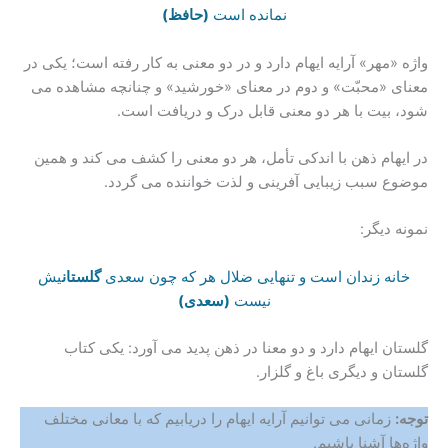
نمانده است
(حافظ)
واژه «مهر» آرایه ایهام دارد و در دو معنی به کار رفته است؛ یکی در
معنای «محبّت» و دوم در معنای «خورشید» و چنانچه مشاهده می
شود، بیت با هر دو معنی قابل درک و دریافت است.
در ایهام ذهن با اندکی تأمل، هر دو معنی را کشف می کند و همین
موضوع سبب زیبایی آفرینی و لذت خواننده می گردد.
نمونه دیگر:
خانه زندان است و تنهایی ضلال هر که چون سعدی
گلستان
یش
نیست
(سعدی)
گلستان ایهام دارد و دو معنا در ذهن پدید می آورد: یکی کتاب
گلستان و دیگری باغ و گلزار.
توجه:
زمانی می توانیم آرایه ایهام را دریابیم که با معانی مختلف
واژه‌ها آشنا باشیم.