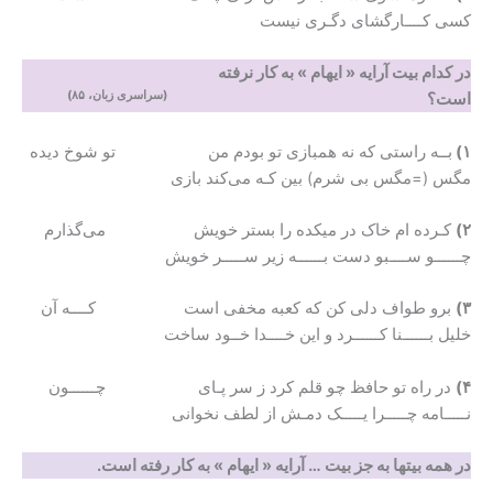
کسی کــــارگشای دگـری نیست
در کدام بیت آرایه « ایهام » به کار نرفته
(سراسری زبان، ۸۵)
است؟
۱)
بــه راستی که نه همبازی تو بودم من تو شوخ دیده
مگس (=مگس بی شرم) بین کـه می‌کند بازی
۲)
کـرده ام خاک در میکده را بستر خویش می‌گذارم
چــــــو ســــبو دست بــــــه زیر ســـــر خویش
۳)
برو طواف دلی کن که کعبه مخفی است کــــه آن
خلیل بــــــنا کــــــرد و این خــــدا خــود ساخت
۴)
در راه تو حافظ چو قلم کرد ز سر پـای چــــــون
نـــــامه چـــــرا یـــــک دمـش از لطف نخوانی
در همه بیتها به جز بیت … آرایه « ایهام » به کار رفته است.