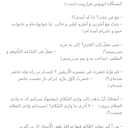
(ایستگاه اتوبوس فرارویت است.)
– مَعَ مَن جِئتَ؟ (با که آمدی؟)
– جِئتُ مَعَ أسُرَتی وَ أسُرَهِ عَمّی وَ خالی. (با خوانواده‌ام و خانواده
عمو و دایی‌ام آمده ام.)
– مَتی نصَلُ إلیَ الحَرَمِ؟ (کی به حرم
می‌رسیم؟) – نصِلُ فِی السّاعهِ التاّسِعَهِ وَ
النصِّفِ. (ساعت نه و نیم می‌رسیم.)
– کمَ مَرَّهً حَضَرتَ فی مَسیرَهِ الْأربعَین ؟ (چندبار در راه چله حاضر
شده‌ای؟) – حَضَرتُ لِأوّلِ مَرَّهٍ. (برای بار نخست حاضر
شده‌ام.)
– أَنصَحُکَ أنْ تذَهَب إلی وادِی السَّلامِ. (پیشنهاد می‌کنم که به وادی
السلام بروی.) – لا أدَری ما وادِی السَّلامِ؟ (نمی‌دانم وادی السلام
چیست؟)
– مِن أ کَبرِ مَقابرِ العْالمَ فیها مَراقدُ بعَضِ الْأنبیاءِ. (از بزرگترین