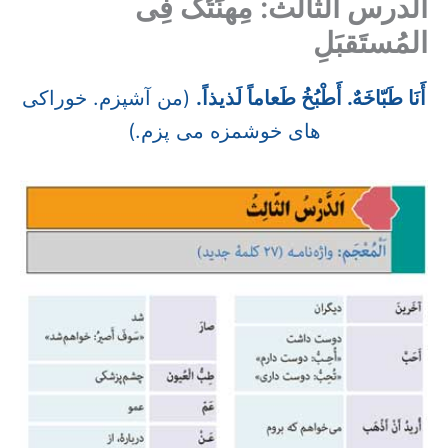
الدرس الثالث: مِهنَتُک فِی
المُستَقبَلِ
أَنَا طَبّاخَهٌ. أَطْبُخُ طَعاماً لَذیذاً.
(من آشپزم. خوراکی
های خوشمزه می پزم.)