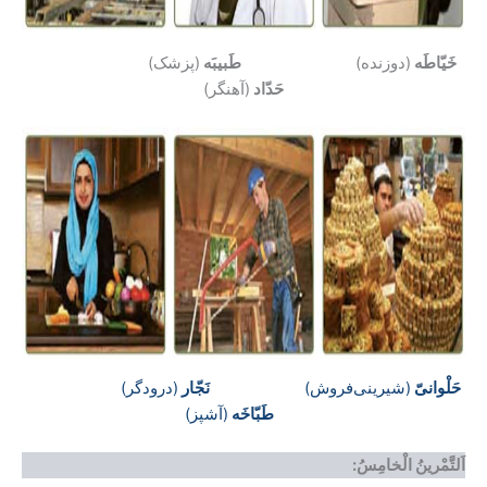
خَیّاطَه
(دوزنده)
طَبیبَه
(پزشک)
حَدّاد
(آهنگر)
حَلْوانیّ
(شیرینی‌فروش)
نَجّار
(درودگر)
طَبّاخَه
(آشپز)
اَلتَّمْرینُ الْخامِسُ: