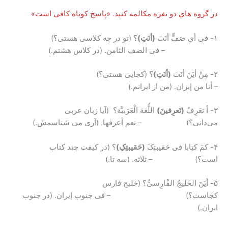
در گروه های دو نفره مکالمه کنید. «پاسخ کوتاه کافی است»
۱- فی أیِ صَفٍّ أنَتَ
(أنَتِ)
؟ (تو در چه کلاسی هستی؟)
– فی الصف الثامن. (در کلاس هشتم.)
۲- مِنْ أیَنَ أنَتَ
(أنَتِ)
؟ (کجایی هستی؟)
– أنا من إیران. (من از ایرانم.)
۳- أ تعَرِفُ
(تَعرِفینَ)
اللُّغَهَ الْعَرَبیَّهَ؟ (آیا زبان عربی
می‌دانی؟) – نعم أعرفها. (آری می شناسمش.)
۴- کمَ کتِابا فی حَقیبتِکَ
(حَقیبتِکِ)
؟ (در کیفت چند کتاب
است؟) – ثلاثه. (سه تا.)
۵- أیَنَ الخَلیجُ الفْارِسیُّ؟ (خلیج فارس
کجاست؟) – فی جنوب إیران. (در جنوب
ایران.)