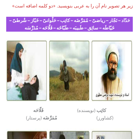
زیر هر تصویر نام آن را به عربی بنویسید. «دو کلمه اضافه است»
حَدّاد – نَجّار – ریاضیّ – مُمَرِّضَه – کاتِب – حَلْوانیّ – خَبّاز – شُرطیّ –
خَیّاطَه – سائِق – طَبیبَه – طَبّاخَه – فَلّاحَه – مُدَرِّسَه
کاتِب
(نویسنده)
فَلّاحَه
(کشاورز)
مُمَرِّضَه
(پرستار)