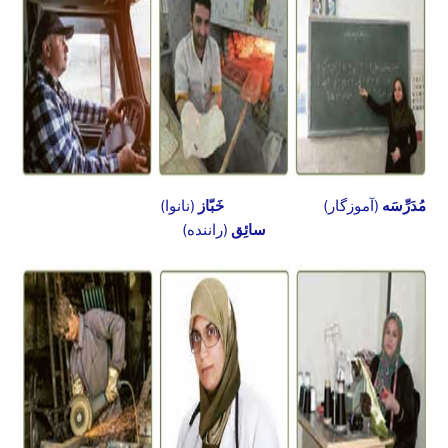
مُدَرِّسَه
(آموزگار)
خَبّاز
(نانوا)
سائِق
(راننده)