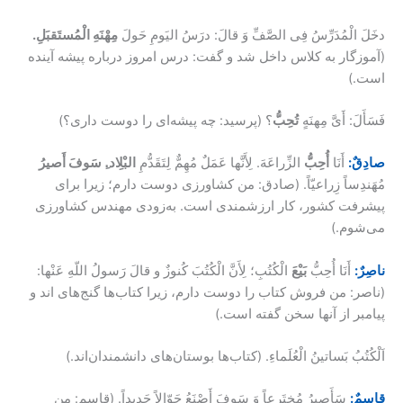
دخَلَ الْمُدَرِّسُ فِی الصَّفِّ وَ قالَ: درَسُ الیَومِ حَولَ
مِهْنَهِ الْمُستَقبَلِ.
(آموزگار به کلاس داخل شد و گفت: درس امروز درباره پیشه آینده
است.)
فَسَأَلَ: أَیَّ مِهنَهٍ
تُحِبُّ
؟ (پرسید: چه پیشه‌ای را دوست داری؟)
صادِقٌ:
أَنَا
أُحِبُّ
الزِّراعَهَ. لِأَنَّها عَمَلٌ مُهِمٌّ لِتَقَدُّمِ
البْلِاد.ِ سَوفَ أَصیرُ
مُهَندِساً زِراعیّاً. (صادق: من کشاورزی دوست دارم؛ زیرا برای
پیشرفت کشور، کار ارزشمندی است. به‌زودی مهندس کشاورزی
می‌شوم.)
ناصِرٌ:
أَنَا أُحِبُّ
بَیْعَ
الْکُتُبِ؛ لِأَنَّ الْکُتُبَ کُنوزٌ و قالَ رَسولُ اللّهِ عَنْها:
(ناصر: من فروش کتاب را دوست دارم، زیرا کتاب‌ها گنج‌های اند و
پیامبر از آنها سخن گفته است.)
اَلْکُتُبُ بَساتینُ الْعُلَماءِ. (کتاب‌ها بوستان‌های دانشمندان‌اند.)
قاسِمٌ:
سَأَصیرُ مُختَرِعاً وَ سَوفَ أَصْنَعُ جَوّالاً جَدیداً. (قاسم: من