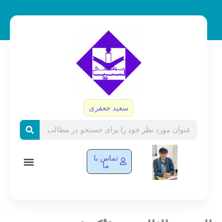
رش
ه
حتوا
سعید جعفری
Search
تماس با
ما