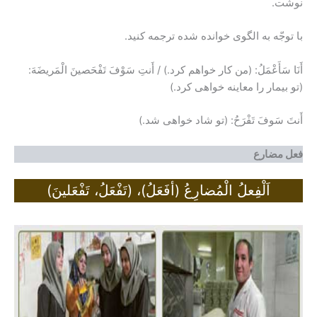
نوشت.
با توجّه به الگوی خوانده شده ترجمه کنید.
أَنَا سَأَعْمَلُ: (من کار خواهم کرد.) / أَنتِ سَوْفَ تَفْحَصینَ الْمَریضَهَ:
(تو بیمار را معاینه خواهی کرد.)
أَنتَ سَوفَ تَفْرَحُ: (تو شاد خواهی شد.)
فعل مضارع
اَلْفِعلُ الْمُضارِعُ (أفَعَلُ)، (تَفْعَلُ، تَفْعَلینَ)