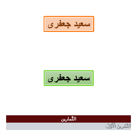
التَّمارین
اَلتَّمْرینُ الْأَوَّلُ: