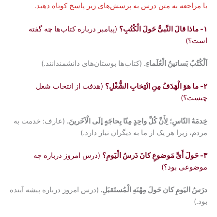
با مراجعه به متن درس به پرسش‌های زیر پاسخ کوتاه دهید.
۱- ماذا قالَ النَّبیُّ حَولَ الْکُتُبِ؟
(پیامبر درباره کتاب‌ها چه گفته
است؟)
اَلْکُتُبُ بَساتینُ الْعُلَماءِ.
(کتاب‌ها بوستان‌های دانشمندانند.)
۲- ما هوَ الْهَدَفُ مِنِ انْتِخابِ الشُّغْلِ؟
(هدفت از انتخاب شغل
چیست؟)
خِدمَهُ النّاسِ؛ لِأَنَّ کُلَّ واحِدٍ مِنّا بِحاجَهٍ إلَی الْآخَرینَ.
(عارف: خدمت به
مردم، زیرا هر یک از ما به دیگران نیاز دارد.)
۳- حَولَ أَیِّ مَوضوعٍ کانَ دَرسُ الْیَومِ؟
(درس امروز درباره چه
موضوعی بود؟)
درَسُ الیَومِ کان حَولَ مِهْنَهِ الْمُستَقبَلِ.
(درس امروز درباره پیشه آینده
بود.)