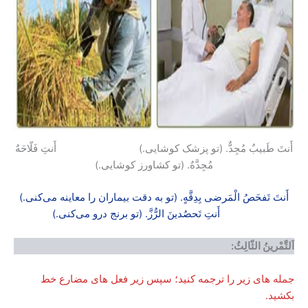
أَنتَ طَبیبٌ مُجِدٌّ. (تو پزشک کوشایی.) أَنتِ فَلّاحَهٌ
مُجِدَّهٌ. (تو کشاورز کوشایی.)
أَنتَ تَفحَصُ الْمَرضی بِدِقَّهٍ. (تو به دقت بیماران را معاینه می‌کنی.)
أَنتِ تَحصُدینَ الرُّزَّ. (تو برنج درو می‌کنی.)
اَلتَّمْرینُ الثّالِثُ:
جمله های زیر را ترجمه کنید؛ سپس زیر فعل های مضارع خط
بکشید.