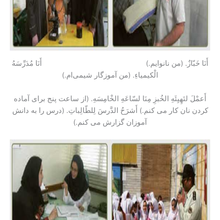
أَنَا خَبّازٌ. (من نانوایم.) أَنَا مُدَرِّسَهُ
الْکیمیاءِ. (من آموزگار شیمی‌ام.)
أَعمْلَ لتَهِیِئَهِ الخُبزِ مِنَا لسّاعَهِ الخْامِسَهِ. (از ساعت پنج برای آماده
کردن نان کار می کنم.) أَشرَحُ الدَّرسَ لِلطّالِباتِ. (درس را به دانش
آموزان گزارش می کنم.)