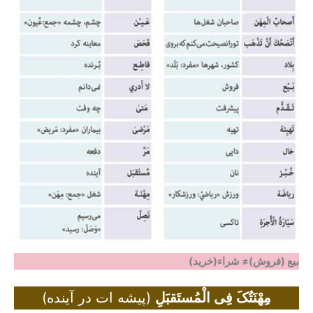
بیع (فروش)≠ شراء(خرید)
مِهْنَتُکَ فِی الْمُستَقبَلِ
(پیشه ات در آینده)