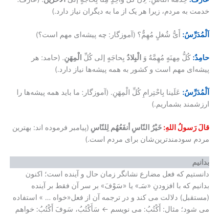
خدمت به مردم، زیرا هر یک از ما به دیگران نیاز دارد.)
اَلْمُدَرِّسُ:
أَیُّ شُغلٍ مُهِمٌّ؟ (آموزگار: چه پیشه‌ای مهم است؟)
حامِدٌ:
کُلُّ مِهنَهٍ مُهِمَّهٌ وَ
الْبِلادُ
بِحاجَهٍ إلی کُلِّ
الْمِهَنِ
. (حامد: هر
پیشه‌ای مهم است و کشور به همه پیشه‌ها نیاز دارد.)
اَلْمُدَرِّسُ:
عَلَینا بِاحْتِرامِ کُلِّ الْمِهَنِ. (آموزگار: ما باید همه پیشه‌ها را
ارزشمند بشماریم.)
قالَ رَسولُ اللهِ:
خَیْرُ النّاسِ أنفَعُهُم لِلنّاسِ
(پیامبر فرموده اند: بهترین
مردم سودمندترین‌شان برای مردم است.)
بدانیم
دانستیم که فعل مضارع نشانگر زمان حال و آینده است؛ اکنون
بدانیم که با افزودنِ «سَـ» یا «سَوْفَ» بر سر آن فقط بر آینده
(مستقبل) دلالت می کند و در ترجمه آن از فعل«خواه … » استفاده
می شود؛ مثال: أَکْتُبُ: می نویسم ← سَأَکْتُبُ، سَوفَ أَکْتُبُ: خواهم