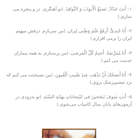
۱- أَنتَ حَدّادٌ. تَصنَعُ الْأَبوابَ وَ النَّوافِذَ. (تو آهنگری. در و پنجره می
سازی.)
۲- أَنَا جُندیٌّ. أَرفَعُ عَلَمَ وَطَنی إیران. (من سربازم. درفش میهنم
ایران را برمی افرازم.)
۳- أَنَا مُمَرِّضَهٌ. أَخدِمُ کُلَّ الْمَرضی. (من پرستارم. به همه بیماران
خدمت می کنم.)
۴- أَنَا أَنصَحُکَ أَنْ تَذْهَب عِندَ طَبیبِ الْعُیونِ. (من نصیحتت می کنم که
نزد چشم‌پزشک بروی.)
۵- أَنتِ سَوفَ تَنجَحینَ فی امْتِحاناتِ نِهایَهِ السَّنَهِ. (تو به‌زودی در
آزمون‌های پایان سال کامیاب می‌شوی.)