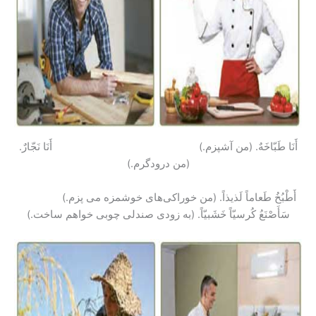
أَنَا طَبّاخَهٌ. (من آشپزم.) أَنَا نَجّارٌ.
(من درودگرم.)
أَطْبُخُ طَعاماً لَذیذاً. (من خوراکی‌های خوشمزه می پزم.)
سَأَصْنَعُ کُرسیّاً خَشَبیّاً. (به زودی صندلی چوبی خواهم ساخت.)