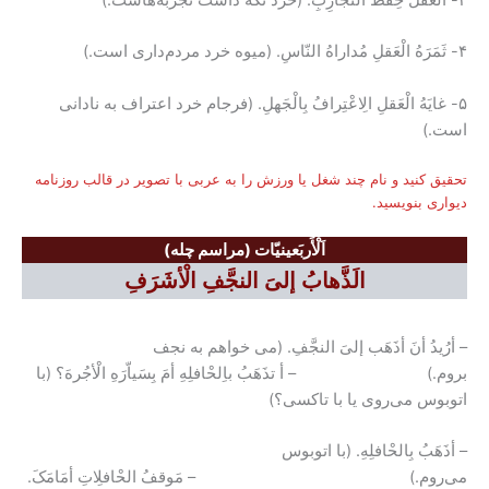
۴- ثَمَرَهُ الْعَقلِ مُداراهُ النّاسِ. (میوه خرد مردم‌داری است.)
۵- غایَهُ الْعَقلِ الِاعْتِرافُ بِالْجَهلِ. (فرجام خرد اعتراف به نادانی
است.)
تحقیق کنید و نام چند شغل یا ورزش را به عربی با تصویر در قالب روزنامه
دیواری بنویسید.
اَلْأَربَعینیّات (مراسم چله)
الَذَّهابُ إلیَ النجَّفِ الْأشَرَفِ
– أرُیدُ أنَ أذَهَب إلیَ النجَّفِ. (می خواهم به نجف
بروم.) – أ تذَهَبُ باِلحْافلِهِ أمَ بِسَیاّرَهِ الْأجُرهَ؟ (با
اتوبوس می‌روی یا با تاکسی؟)
– أذَهَبُ بِالحْافلِهِ. (با اتوبوس
می‌روم.) – مَوقفُ الحْافلِاتِ أمَامَکَ.