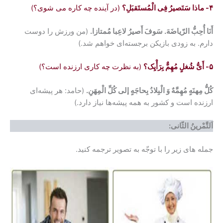
۴- ماذا سَتَصیرُ فِی الْمُستَقبَلِ؟
(در آینده چه کاره می شوی؟)
أَنَا أُحِبُّ الرّیاضَهَ. سَوفَ أَصیرُ لاعِبا مُمتازا.
(من ورزش را دوست
دارم. به زودی بازیکن برجسته‌ای خواهم شد.)
۵- أَیُّ شُغلٍ مُهِمٌّ بِرَأْیِک؟
(به نظرت چه کاری ارزنده است؟)
کُلُّ مِهنَهٍ مُهِمَّهٌ وَ الْبِلادُ بِحاجَهٍ إلی کُلِّ الْمِهَنِ.
(حامد: هر پیشه‌ای
ارزنده است و کشور به همه پیشه‌ها نیاز دارد.)
اَلتَّمْرینُ الثّانی:
جمله های زیر را با توجّه به تصویر ترجمه کنید.