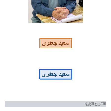
اَلتَّمْرینُ الرّابِعُ: