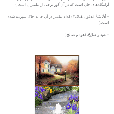
آرامگاه‌های جان است که در آن گور برخی از پیامبران است.)
– أیُّ نبَیٍّ مَدفون هُناکَ؟ (کدام پیامبر در آن جا به خاک سپرده شده
است.)
– هود وَ صالِحٌ. (هود و صالح.)