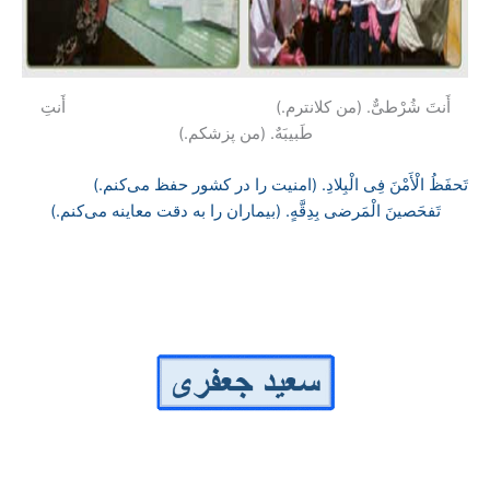
أَنتَ شُرْطیٌّ. (من کلانترم.) أَنتِ
طَبیبَهٌ. (من پزشکم.)
تَحفَظُ الْأَمْنَ فِی الْبِلادِ. (امنیت را در کشور حفظ می‌کنم.)
تَفحَصینَ الْمَرضی بِدِقَّهٍ. (بیماران را به دقت معاینه می‌کنم.)