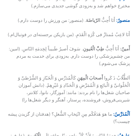
مخترع خواهم شد و به‌زودی گوشی جدیدی می‌سازم.)
منصورٌ:
أَنَا أُحِبُّ
الرّیاضَهَ
. (منصور: من ورزش را دوست دارم.)
أَنَا لاعِبٌ مُمتازٌ فی کُرَهِ الْقَدَمِ. (من بازیکن برجسته‌ای در فوتبال‌ام.)
أَمینٌ:
أَنَا أُحِبُّ
طِبَّ الْعُیونِ
. سَوفَ أَصیرُ طَبیباً لِخِدمَهِ النّاسِ. (امین:
من چشم‌پزشکی را دوست دارم. به‌زودی برای خدمت به مردم
پزشک می‌شوم.)
اَلطُّلّابُ ذَ کَروا
أَصحابَ الْمِهَنِ
کَالْمُدَرِّسِ وَ الْخَبّازِ وَ الشُّرْطیِّ وَ
الْحَلْوانیِّ وَ الْبائِعِ وَ الْمُمَرِّضِ وَ الْحَدّادِ وَ غَیْرِهِمْ. (دانش آموزان
صاحبان شغل‌ها را نام بردند: مانند: آموزگار، نانوا، کلانتر،
شیرینی‌فروش، فروشنده، پرستار، آهنگر و دیگر شغل‌ها را)
اَلْمُدَرِّسُ:
ما هوَ هَدَفُکُم مِنِ انْتِخابِ الشُّغلِ؟ (هدفتان از گزیدن پیشه
چیست؟)
عارفٌ:
خِدمَهُ النّاسِ؛ لِأَنَّ کُلَّ واحِدٍ مِنّا بِحاجَهٍ إلَی
الْآخَرینَ
. (عارف: