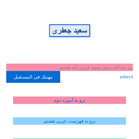
پی دی اف درس سوم عربی پایه هشتم
مهنتک فی المستقبل
ar8drs3
برو به آموزه دوم
برو به فهرست عربی هشتم