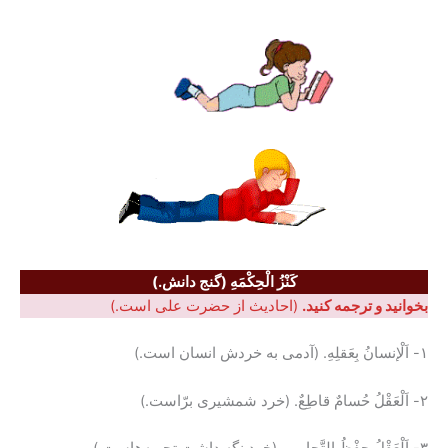
کَنْزُ الْحِکْمَهِ (گنج دانش.)
بخوانید و ترجمه کنید.
(احادیث از حضرت علی است.)
۱- اَلْإنسانُ بِعَقلِهِ. (آدمی به خردش انسان است.)
۲- اَلْعَقْلُ حُسامٌ قاطِعٌ. (خرد شمشیری برّاست.)
۳- اَلْعَقْلُ حِفْظُ التَّجارِبِ. (خرد نگه داشت تجربه‌هاست.)