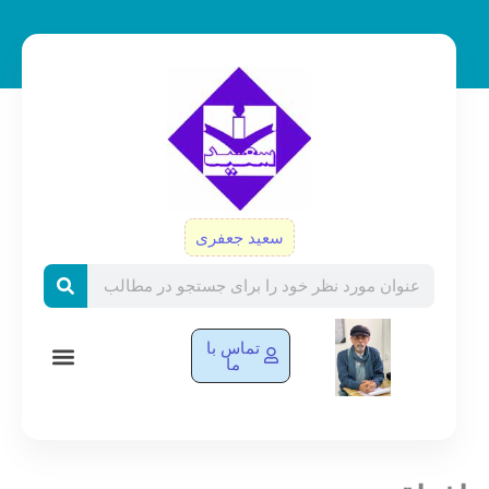
رش
ه
حتوا
سعید جعفری
Search
تماس با
ما