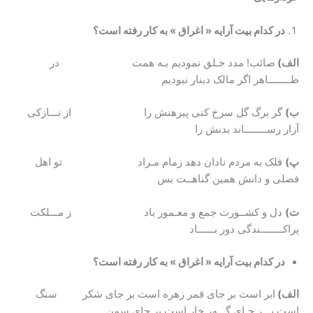
در کدام بیت آرایه «
اغراق » به کار رفته است؟
الف)
صائب! مدد خـلق نمودیم بـه همت در
ظــــــــاهر اگر مالک دینار نبودیم
ب)
گر برگ گل سرخ کنی پیرهنش را از نـــازکی
آزار رســــــــاند بدنش را
پ)
فلک به مردم نادان دهد زمام مـراد تو اهل
فضلی و دانش همین گناهــت بس
ت)
دل و کشــورت جمع و معـمور باد ز مـــلکت
پراکــــــــندگی دور بــــــاد
در کدام بیت آرایه «
اغراق » به کار رفته است؟
الف)
ابر است بر جای قمر زهره است بر جای شکر سنگ
است بـــر جـای گـــهر خار است بر جای سمن