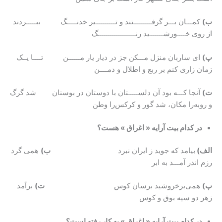
ب)
کمـــان بـــر گرفـــــــــتند و تــــــــــیر خدنـــــگ ببـــــردند
از روی خــــورشـــــــید رنـــــــــــــــــــگ
پ)
ای ساربان منزل مـــکن جز در دیار یار مــــــن تــــا یــک
زمان زاری کنم بر ربع و اطلال و دمــــن
ت)
آنجا کـــه بود آن دلســـــتان با دوستان در بوستان شد گرگ
و روبه‌را مکان، شد گور و کرکس‌را وطن
در کدام بیت آرایه «
اغراق » هست؟
الف)
بیامد که جوید ز ایران نبرد
ب)
همی ‌گرد
رزم اندر آمـــد به ابر
پ)
همی‌‌برخروشید برسان کوس
ت)
برآمد
زهر دو سپه بوق و کوس
در کدام بیت آرایه «
اغراق » به کار رفته است؟