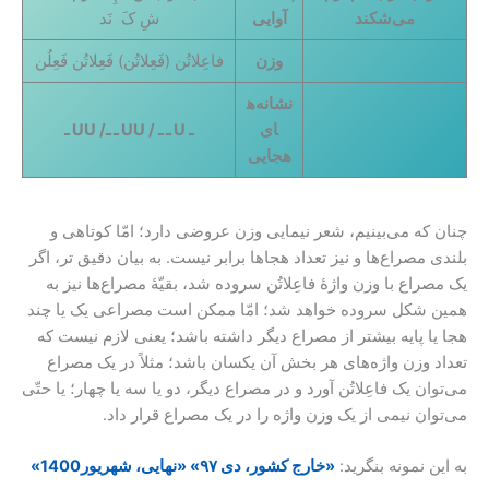
می‌شکند
آوایی
شِ کَ نَد
وزن
فاعِلاتُن (فَعِلاتُن) فَعِلاتُن فَعِلُن
نشانه‌ه
ای
ـ
U
ـ ـ
/
UU ـ ـ
/
UU ـ
هجایی
چنان که می‌بینیم، شعر نیمایی وزن عروضی دارد؛ امّا کوتاهی و
بلندی مصراع‌ها و نیز تعداد هجاها برابر نیست. به بیان دقیق تر، اگر
یک مصراع با وزن واژۀ فاعِلاتُن سروده شد، بقیّۀ مصراع‌ها نیز به
همین شکل سروده خواهد شد؛ امّا ممکن است مصراعی یک یا چند
هجا یا پایه بیشتر از مصراع دیگر داشته باشد؛ یعنی لازم نیست که
تعداد وزن واژه‌های هر بخش آن یکسان باشد؛ مثلاً در یک مصراع
می‌توان یک فاعِلاتُن آورد و در مصراع دیگر، دو یا سه یا چهار؛ یا حتّی
می‌توان نیمی از یک وزن واژه را در یک مصراع قرار داد.
به این نمونه بنگرید:
«خارج کشور، دی ۹۷» «نهایی، شهریور1400»