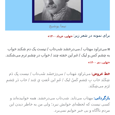
نیما یوشیج
برای نمونه در شعر زیر:
«نهایی، خرداد ۱۴۰۰»
◙ می‌تراود مهتاب / می‌درخشد شب‌تاب / نیست یک دم شکند خواب
به چشم کس و لیک / غم این خفته چند / خواب در چشم ترم می‌شکند.
«نهایی، دی ۱۴۰۰»
خط عروض:
می‌تَراوَد مَهتاب / می‌دِرَخشَد شَب‌تاب / نیست یِک دَم
شِکَنَد خاب بِ چَشمِ کَسُ لیک / غَمِ این خُفتِ یِ چَند / خاب دَر چَشمِ
تَرَم می‌شِکَنَد.
بازگردانی:
مهتاب می‌تابد. شب‌تاب می‌درخشد. همه خوابیده‌اند و
کسی نیست که لحظه‌‌ای خوابش نبرد؛ ولی من به خاطر دیدن این
مردم ناآگاه و بی خبر خوابم نمی‌برد.