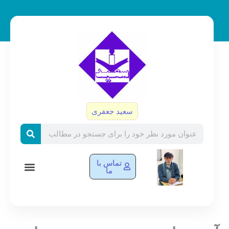
رش
ه
حتوا
سعید جعفری
Search
تماس با
ما