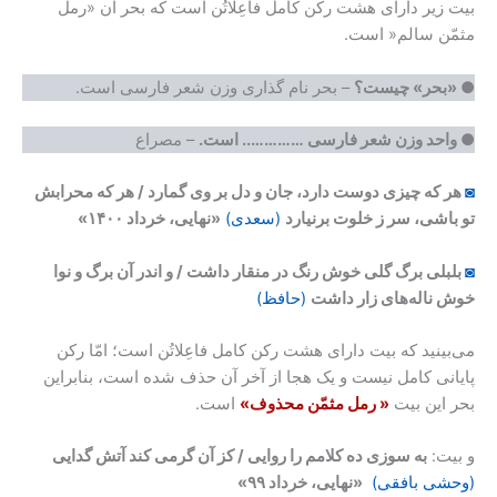
بیت زیر دارای هشت رکن کامل فاعِلاتُن است که بحر آن «رمل
مثمّن سالم« است.
● «بحر» چیست؟
– بحر نام گذاری وزن شعر فارسی است.
● واحد وزن شعر فارسی ………….. است.
– مصراع
◙
هر که چیزی دوست دارد، جان و دل بر وی گمارد / هر که محرابش
تو باشی، سر ز خلوت برنیارد
(سعدی)
«نهایی، خرداد ۱۴۰۰»
◙
بلبلی برگ گلی خوش رنگ در منقار داشت / و اندر آن برگ و نوا
خوش ناله‌های زار داشت
(حافظ)
می‌بینید که بیت دارای هشت رکن کامل فاعِلاتُن است؛ امّا رکن
پایانی کامل نیست و یک هجا از آخر آن حذف شده است، بنابراین
بحر این بیت
« رمل مثمّن محذوف»
است.
و بیت:
به سوزی ده کلامم را روایی / کز آن گرمی کند آتش گدایی
(وحشی بافقی)
«نهایی، خرداد ۹۹»