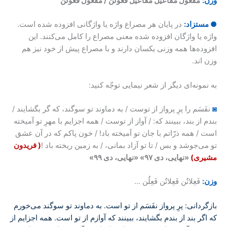
وزن:
مَفعولُ مفاعیلُ مفاعیلُ فَعولُن / مَفعولُ فَعولُن
● مستزاد:
در پایان هر مصراع واژه یا واژگانی افزوده شده است.
واژه یا واژگان افزوده شده معنی مصراع را کامل می‌کنند. این
افزوده‌ها همه وزنی یکسان دارند و با مصراع پیش از خود نیز هم
وزن اند.
به نمونه‌‌ای دیگر از شعر نیمایی توجّه کنید:
◙
نفَسَم را پرِ پرواز از توست / به دماوند تو سوگند، که گر بگشایند /
بندم از بند، ببینند که: / آواز از توست / همه اجزایم با مهرِ تو آمیخته
است / همه ذرّاتم با جان تو آمیخته باد! / خون پاکم که در آن عشق
تو می‌جوشد و بس / تا تو آزاد بمانی، / به زمین ریخته باد !
( فریدون
مشیری)
«نهایی، دی ۹۷» «نهایی، دی ۹۹»
وزن:
فَعِلاتُن فَعِلاتُن فَعِلُن …
بازگردانی: پرِ پرواز نفَسَم از تو است. به دماوند تو سوگند می‌خورم
که اگر بند از بندم بگشایند، ببینند که آوازم از تو است. همه اجزایم از