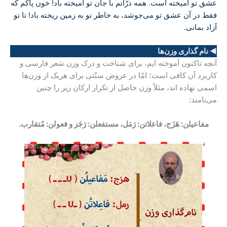
عشق تو آمیخته است. همه ذرّاتم با جان تو آمیخته باد! خون پاکم که
فقط در آن عشق تو می‌جوشد، به خاطر تو به زمین ریخته باد! تا تو
آزاد بمانی.
◄ نام گذاری وزن‌ها
آنچه تاکنون آموخته ایم، برای شناخت و درک وزن شعر فارسی و
کاربرد آن کافی است؛ امّا در عروض سنّتی برای هریک از وزن‌ها
اسمی نهاده اند، مثلاً وزن حاصل از تکرار ارکان زیر را چنین
می‌نامند:
مفاعیلن: هَزَج، فاعلاتن: رَمَل، مستفعلن: رَجَز و فعولن: مُتقارب
.