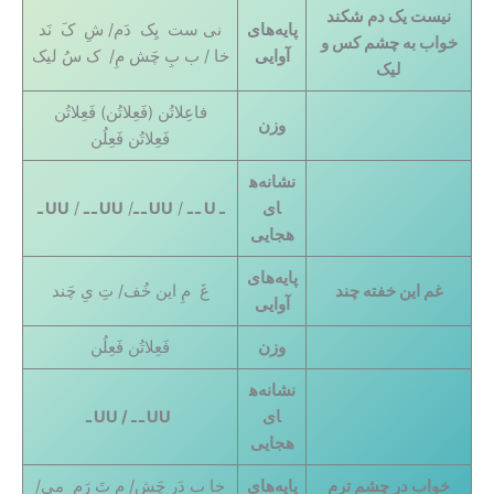
نیست یک دم شکند
پایه‌های
نی ست یِک دَم/ شِ کَ نَد
خواب به چشم کس و
آوایی
خا / ب بِ چَش مِ/ ک سُ لیک
لیک
فاعِلاتُن (فَعِلاتُن) فَعِلاتُن
وزن
فَعِلاتُن فَعِلُن
نشانه‌ه
ای
ـ
U
ـ ـ
/
UU ـ ـ
/
UU ـ ـ
/
UU ـ
هجایی
پایه‌های
غم این خفته چند
غَ مِ این خُف/ تِ یِ چَند
آوایی
وزن
فَعِلاتُن فَعِلُن
نشانه‌ه
ای
UU ـ ـ
/
UU ـ
هجایی
خواب در چشم ترم
پایه‌های
خا ب دَر چَش/ مِ تَ رَم می/