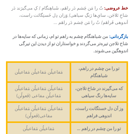
خط عروضی:
تُ را مَن چَشم دَر راهَم، شَباهِنگام / کِ می‌گیرَند دَر
شاخِ تَلاجَن، سایِ‌ها رَنگِ سیاهی/ وَزان دِل خَستِگانَت راست،
اَندوهی فَراهَم/ تُ را مَن چَشم دَر راهَم …
بازگردانی:
من شباهنگام چشم به راهم تو ام، زمانی که سایه‌ها در
شاخ تلاجن تیره‌تر می‌گردند و خواستاران تو از دیدن این تیرگی
اندوهگین می‌شوند.
تو را من چشم در راهم،
مَفاعیلُن مَفاعیلُن مَفاعیلُن
شباهنگام
که می‌گیرند در شاخ تلاجن،
مَفاعیلُن مَفاعیلُن مَفاعیلُن
سایه‌ها رنگ سیاهی
مَفاعیلُن مفاعی (فَعولُن)
وز آن دل خستگانت راست،
مَفاعیلُن مَفاعیلُن مَفاعیلُن
اندوهی فراهم
مفاعی(فَعولُن)
تو را من چشم در راهم …
مَفاعیلُن مَفاعیلُن