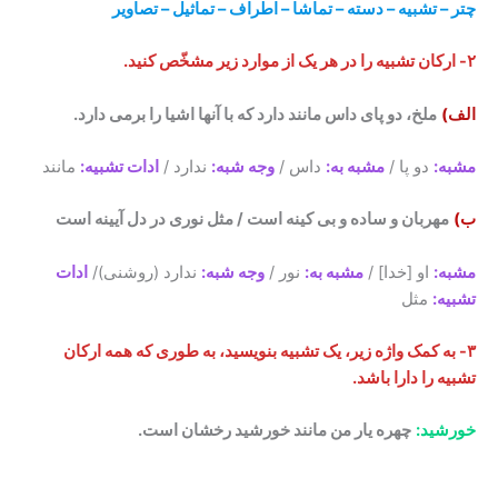
چتر – تشبیه – دسته – تماشا – اطراف – تماثیل – تصاویر
۲- ارکان تشبیه را در هر یک از موارد زیر مشخّص کنید.
الف)
ملخ، دو پای داس مانند دارد که با آنها اشیا را برمی دارد.
مشبه:
دو پا /
مشبه به:
داس /
وجه شبه:
ندارد /
ادات تشبیه:
مانند
ب)
مهربان و ساده و بی کینه است / مثل نوری در دل آیینه است
مشبه:
او [خدا] /
مشبه به:
نور /
وجه شبه:
ندارد (روشنی)/
ادات
تشبیه:
مثل
۳- به کمک واژه زیر، یک تشبیه بنویسید، به طوری که همه ارکان
تشبیه را دارا باشد.
خورشید:
چهره یار من مانند خورشید رخشان است.