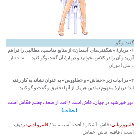
گفت و گو
1-
دربارۀ «شگفتی‌های آسمان» از منابع مناسب، مطالبی را فراهم
آورید و آن را در کلاس بخوانید و دربارۀ آن گفت وگو کنید.
– به اختیار
دانش آموزان
۲- در ابیات زیر «خفاش» و «طاووس» به عنوان نشانه به کار رفته
اند؛ دربارۀ مفهوم نمادین هر یک از آنها تحقیق و گفت و گو کنید.
نور خورشید در جهان، فاش است / آفت از ضعف چشم خفّاش است
(سنایی)
قلمرو زبانی:
فاش
: آشکار /
آفت
: آسیب، بلا /
قلمرو ادبی:
ردیف
:
است /
قافیه
: فاش، خفاش