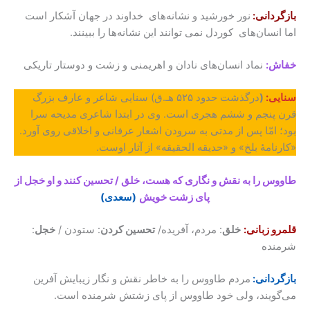
بازگردانی:
نور خورشید و نشانه‌های خداوند در جهان آشکار است
اما انسان‌های کوردل نمی توانند این نشانه‌ها را ببینند.
خفاش:
نماد انسان‌های نادان و اهریمنی و زشت و دوستار تاریکی
سنایی:
(
درگذشت حدود ۵۲۵ هـ.ق) سنایی شاعر و عارف بزرگ
قرن پنجم و ششم هجری است. وی در ابتدا شاعری مدیحه سرا
بود؛ امّا پس از مدتی به سرودن اشعار عرفانی و اخلاقی روی آورد.
«کارنامۀ بلخ» و «حدیقه الحقیقه» از آثار اوست.
طاووس را به نقش و نگاری که هست، خلق / تحسین کنند و او خجل از
پای زشت خویش
(سعدی)
قلمرو زبانی:
خلق
: مردم، آفریده/
تحسین کردن
: ستودن /
خجل
:
شرمنده
بازگردانی:
مردم طاووس را به خاطر نقش و نگار زیبایش آفرین
می‌گویند، ولی خود طاووس از پای زشتش شرمنده است.