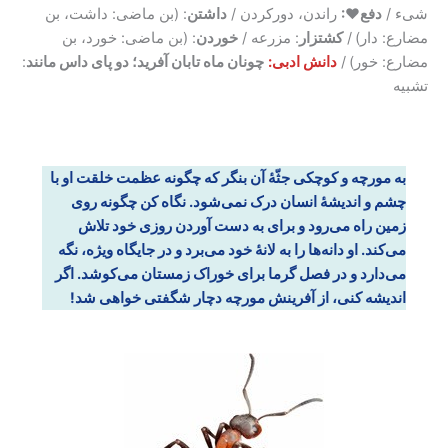
شیء /
دفع♥:
راندن، دورکردن /
داشتن
: (بن ماضی: داشت، بن
مضارع: دار)
/
کشتزار
: مزرعه /
خوردن
: (بن ماضی: خورد، بن
مضارع: خور)
/
دانش ادبی:
چونان ماه تابان آفرید؛ دو پای داس مانند
:
تشبیه
به مورچه و کوچکی جثّۀ آن بنگر که چگونه عظمت خلقت او با
چشم و اندیشۀ انسان درک نمی‌شود. نگاه کن چگونه روی
زمین راه می‌رود و برای به دست آوردن روزی خود تلاش
می‌کند. او دانه‌ها را به لانۀ خود می‌برد و در جایگاه ویژه، نگه
می‌دارد و در فصل گرما برای خوراک زمستان می‌کوشد. اگر
اندیشه کنی، از آفرینش مورچه دچار شگفتی خواهی شد!