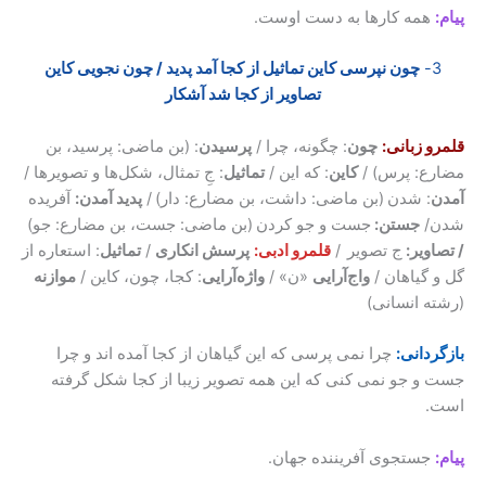
پیام:
همه کارها به دست اوست.
3-
چون نپرسی‌ کاین تماثیل از کجا آمد پدید / چون نجویی ‌کاین
‌‌تصاویر از کجا شد آشکار
قلمرو زبانی:
چون
: چگونه، چرا /
پرسیدن
: (بن ماضی: پرسید، بن
مضارع: پرس) /
کاین
: که این /
تماثیل
: جِ تمثال، شکل‌ها و تصویرها /
آمدن
: شدن
(بن ماضی: داشت، بن مضارع: دار)
/
پدید آمدن:
آفریده
شدن/
جستن:
جست و جو کردن
(بن ماضی: جست، بن مضارع: جو)
/ ‌‌تصاویر:
ج تصویر
/
قلمرو ادبی:
پرسش انکاری
/
تماثیل
: استعاره از
گل و گیاهان /
واج‌آرایی
«ن» /
واژه‌آرایی
: کجا، چون، کاین /
موازنه
(رشته انسانی)
بازگردانی:
چرا نمی پرسی که این گیاهان از کجا آمده اند و چرا
جست و جو نمی کنی که این همه تصویر زیبا از کجا شکل گرفته
است.
پیام:
جستجوی آفریننده جهان.