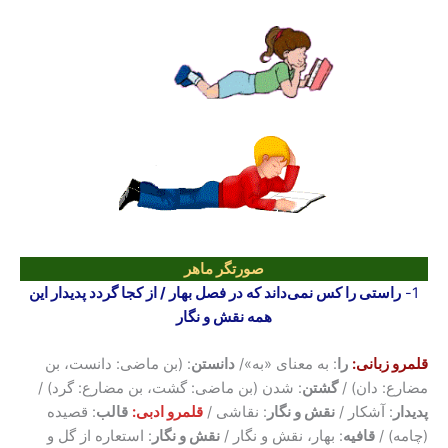
صورتگر ماهر
1-
راستی را کس نمی‌داند که در فصل بهار / از کجا گردد پدیدار این
همه نقش و نگار
قلمرو زبانی:
را
: به معنای «به»/
دانستن
: (بن ماضی: دانست، بن
مضارع: دان) /
گشتن
: شدن (بن ماضی: گشت، بن مضارع: گرد) /
پدیدار
: آشکار /
نقش و نگار
: نقاشی /
قلمرو ادبی:
قالب
: قصیده
(چامه) /
قافیه
: بهار، نقش و نگار /
نقش و نگار
: استعاره از گل و