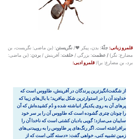
قلمرو زبانی:
جثّۀ
: بدن، پیکر ♥/
نگریستن
: (بن ماضی: نگریست، بن
مضارع: نگر)
/ عظمت
: بزرگی /
خلقت
: آفرینش /
بردن
: (بن ماضی:
برد، بن مضارع: بر)/
قلمرو ادبی:
از شگفت‌انگیزترین پرندگان در آفرینش، طاووس است که
خداوند آن را در استوارترین شکل بیافرید؛ با بال‌های زیبا که
پرهای آن به روی یکدیگر انباشته شده و دُم کشیده‌اش که آن
را چونان چتری گشوده است که طاووس آن را بر سر خود
سایبان می‌سازد؛ گویی بادبان کشتی است که ناخدا آن را
برافراشته است. اگر رنگ‌های پر طاووس را به روییدنی‌های
زمین تشبیه کنی، خواهی گفت: «دسته گلی است که از