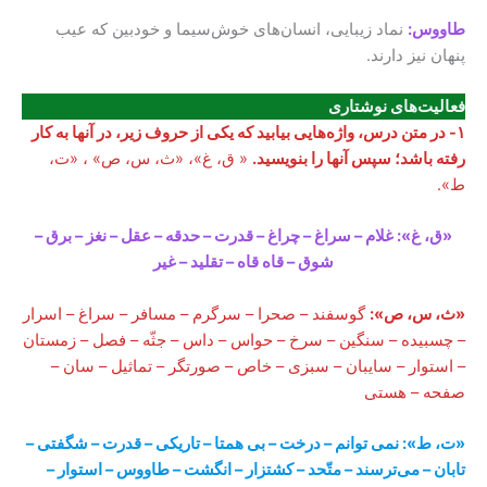
طاووس:
نماد زیبایی، انسان‌های خوش‌سیما و خودبین که عیب
پنهان نیز دارند.
فعالیت‌های نوشتاری
۱- در متن درس،
واژه‌های
ی بیابید که یکی از حروف زیر، در آنها به کار
رفته باشد؛ سپس آنها را بنویسید.
« ق، غ»، «ث، س، ص» ، «ت،
ط».
«ق، غ»: غلام – سراغ – چراغ – قدرت – حدقه – عقل – نغز – برق –
شوق – قاه قاه – تقلید – غیر
«ث، س، ص»:
گوسفند – صحرا – سرگرم – مسافر – سراغ – اسرار
– چسبیده – سنگین – سرخ – حواس – داس – جثّه – فصل – زمستان
– استوار – سایبان – سبزی – خاص – صورتگر – تماثیل – سان –
صفحه – هستی
«ت، ط»: نمی توانم – درخت – بی همتا – تاریکی – قدرت – شگفتی –
تابان – می‌ترسند – متّحد – کشتزار – انگشت – طاووس – استوار –