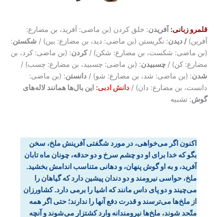
قلمرو زبانی:
آفریدن
: خلق کردن (بن ماضی: آفرید، بن مضارع:
آفرین)
/ دیدن
: نگریستن (بن ماضی: دید، بن مضارع: بین) /
شکستن
:
(بن ماضی: شکست، بن مضارع: شکن) /
کردن
: (بن ماضی: کرد، بن
مضارع: کن) /
چسبیدن
: (بن ماضی: چسبید، بن مضارع: چسب) /
شدن
: (بن ماضی: شد، بن مضارع: شو) /
دانستن
: (بن ماضی:
دانست، بن مضارع: دان) /
دانش ادبی:
این بال‌ها همانند لاله‌های
گوش
: تشبیه
اکنون اگر می‌خواهی، در مورد شگفتی آفرینش ملخ، سخن
بگو که خدا برای او دو چشم سرخ و دو حدقه، چونان ماه تابان
آفرید، و به او گوش پنهان، و دهانی متناسب اندامش بخشید.
ملخ، حواسی نیرومند و دو دندان پیشین دارد که گیاهان را
می‌چیند و دو پای داس مانند که اشیا را برمی دارد. کشاورزان
از ملخ‌ها می‌ترسند و قدرت دفع آنها را ندارند؛ حتی اگر همه
متّحد شوند، ملخ‌ها نیرومندانه وارد کشتزار می‌شوند و آنچه