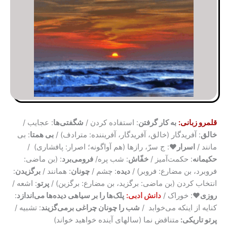
قلمرو زبانی:
به کار گرفتن
: استفاده کردن /
شگفتی‌ها
: عجایب /
خالق
: آفریدگار (خالق، آفریدگار، آفریننده: مترادف) /
بی همتا
: بی
مانند /
اسرار♥
: ج سرّ، رازها (هم آواگونه؛ اصرار: پافشاری) /
حکیمانه
: حکمت‌آمیز /
خفّاش
: شب پره/
فرومی‌برد
: (بن ماضی:
فروبرد، بن مضارع: فروبر) /
دیده
: چشم /
چونان
: همانند /
برگزیدن
:
انتخاب کردن (بن ماضی: برگزید، بن مضارع: برگزین) /
پرتو
: اشعه /
روزی♥
: خوراک /
دانش ادبی:
پلک‌ها را بر سیاهی دیده‌ها می‌اندازد
:
کنایه از اینکه می‌خوابد /
شب را چونان چراغی برمی‌گزیند
: تشبیه /
پرتو تاریکی:
متناقض نما (سالهای آینده خواهید خواند)