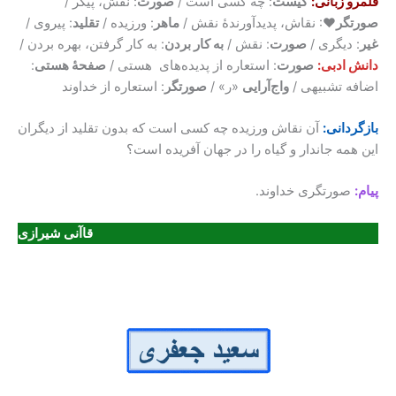
قلمرو زبانی:
کیست
: چه کسی است /
صورت
: نقش، پیکر /
صورتگر
♥: نقاش، پدیدآورندۀ نقش /
ماهر
: ورزیده /
تقلید
: پیروی /
غیر
: دیگری /
صورت
: نقش /
به کار بردن
: به کار گرفتن، بهره بردن /
دانش ادبی:
صورت
: استعاره از پدیده‌های هستی /
صفحۀ هستی
:
اضافه تشبیهی /
واج‌آرایی
«ر» /
صورتگر
: استعاره از خداوند
بازگردانی:
آن نقاش ورزیده چه کسی است که بدون تقلید از دیگران
این همه جاندار و گیاه را در جهان آفریده است؟
پیام:
صورتگری خداوند.
قاآنی شیرازی