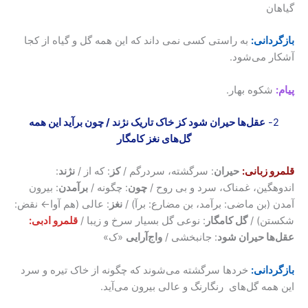
گیاهان
بازگردانی:
به راستی کسی نمی داند که این همه گل و گیاه از کجا
آشکار می‌شود.
پیام:
شکوه بهار.
2-
عقل‌ها حیران شود کز خاک تاریک نژند / چون برآید این همه‌
گل‌های نغز کامگار
قلمرو زبانی:
حیران
: سرگشته، سردرگم /
کز
: که از /
نژند
:
اندوهگین، غمناک، سرد و بی روح /
چون
: چگونه /
برآمدن
: بیرون
آمدن (بن ماضی: برآمد، بن مضارع: برآ) /
نغز
: عالی (هم آوا← نقض:
شکستن) /
گل کامگار
: نوعی گل بسیار سرخ و زیبا /
قلمرو ادبی:
عقل‌ها حیران شود
: جانبخشی /
واج‌آرایی
«ک»
بازگردانی:
خردها سرگشته می‌شوند که چگونه از خاک تیره و سرد
این همه گل‌های رنگارنگ و عالی بیرون می‌آید.