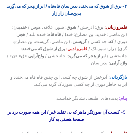
۴- برق از شوق‌ که‌ می‌خندد بدین‌سان قاه‌قاه / ابر از هِجر که می‌گِرید
بدین‌سان زار زار
قلمرو زبانی:
برق
: آذرخش /
شوق
: شور، علاقه، هوس /
خندیدن
:
(بن ماضی: خندید، بن مضارع: خند) /
قاه قاه
: خنده بلند /
هجر
:
دوری /
که
: چه کسی /
گریستن
: (بن ماضی: گریست، بن مضارع:
گری) /
زار
: سوزناک /
قلمرو ادبی:
برق از شوق‌ که‌ می‌خندد
:
جانبخشی /
ابر از هِجر که می‌گِرید
: جانبخشی /
واج‌آرایی
«ق» «ن» /
واژه‌آرایی
: بدین‌سان
بازگردانی:
آذرخش از شوق چه کسی این چنین قاه قاه می‌خندد و
ابر به خاطر دوری از چه کسی سوزناک گریه می‌کند.
پیام:
پدیده‌های طبیعی نشانگر خداست.
5-
کیست آن صورتگر ماهر که بی تقلید غیر / این همه صورت برد بر
صفحۀ هستی به کار