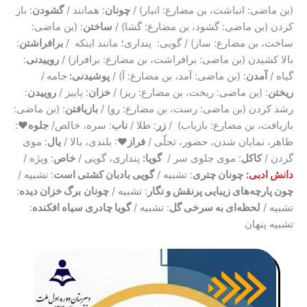
(بن ماضی: انباشت، بن مضارع: انبار) /
چونان
: همانند /
گشودن
: باز
کردن (بن ماضی: گشود، بن مضارع: گشا) /
ساختن
: (بن ماضی:
ساخت، بن مضارع: ساز) / گویی: پنداری؛ مانند اینکه /
برافراشتن
:
بالا کشیدن (بن ماضی: برافراشت، بن مضارع: برافراز) /
روییدنی
:
گیاه /
آمدن
: (بن ماضی: آمد، بن مضارع: آ) /
پوشیدنی:
جامه
/
ریختن
: (بن ماضی: ریخت، بن مضارع: ریز) /
خزان
: پاییز /
روییدن
:
رشد کردن (بن ماضی: رست، بن مضارع: رو) /
بازیافتن
: (بن ماضی:
بازیافت، بن مضارع: بازیاب) /
زر
: طلا /
ناب
: سره، خالص/
جلوه♥
:
ظاهر، نمایان شدن، حضور، تجلّی /
فراز
♥: بلندی، بالا /
یال
: موی
گردن /
کاکل
: موی جلوی سر /
گویا:
پنداری، گویی /
خاص
: ویژه /
دانش ادبی:
چونان چتری
: تشبیه /
گویی بادبان کشتی است
: تشبیه /
چون پارچه‌های زیبایی پرنقش و نگار
: تشبیه /
چونان
برگ خزان دیده
:
تشبیه /
لحظه‌ای به سرخی گل
: تشبیه /
گویا چادری سیاه افکنده
:
تشبیه پنهان