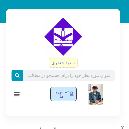
رش
ه
حتوا
سعید جعفری
Search
تماس با
ما