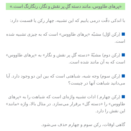
«پرهای طاووس، مانند دسته گلِ پر نقش و نگار، رنگارنگ است.»
با اندکی دقّت درمی یابیم که این تشبیه، چهار رکن یا قسمت دارد:
■
(رکن اوّل) مشبّه «پرهای طاووس» است که به چیزی تشبیه شده
است.
■
(رکن دوم) مشبّهٌ «دسته گلِ پر نقش و نگار» به «پرهای طاووس»
است که به آن مانند شده است.
■
(رکن سوم) وجه شبه، شباهتی است که بین این دو وجود دارد. آیا
می‌دانید شباهت آنها در چیست؟
■
(رکن چهارم ) ادات تشبیه واژه‌ای است که شباهت را به «پرهای
طاووس» را «دسته گل» برقرار می‌سازد. در مثال بالا، واژه «مانند»
این نقش را دارد.
گاهی اوقات، رکن سوم و چهارم حذف می‌شود.