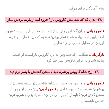
پیام: آمادگی برای مرگ.
۲۸- بدان گه که شد پیش کاووس باز / فرود آمد از باره، بردش نماز
قلمرو زبانی:
بدان گه:
آن زمان /
بازشد
: بازرفت /
باره
: اسب /
فرود
آمد
: پایین آمد، پیاده شد /
نماز بردن
: تعظیم کردن، عمل سر فرود
آوردن در مقابل کسی برای تعظیم
بازگردانی:
هنگامی که سیاوش به نزد کاووس بازگشت از اسب
پیاده شد و در برابر کاووس سر خم کرد.
۲۹- رخ شاه کاووس پرشرم دید / سخن گفتنش با پسر نرم دید
قلمرو زبانی:
رخ
: چهره، رخسار /
شاه
: شاخص (وابسته پیشین) /
پرشرم
: شرمنده / شیوه عادی /
قلمرو ادبی:
رخ
: مجاز از وجود /
سخن گفتن نرم: کنایه از
” مهربانی کردن؛ حس‌آمیزی /
شرم، نرم:
جناس ناهمسان