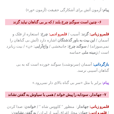
پیام:
آزمون آتش برای آشکارگی حقیقت (آزمون «ور»)
۶- چنین است سوگندِ چرخ بلند / که بر بی گناهان نیاید گزند
قلمرو زبانی:
گزند
: آسیب /
قلمرو ادبی:
چرخ
: استعاره از فلک و
آسمان /
این بیت به باور گذشتگان
اشاره دارد (آتش بی گناهان را
نمی‌سوزاند) /
سوگند چرخ:
جانبخشی /
واج‌آرایی
: «ن» / بیت زبانزد
است /
زمینه ملی
حماسه
بازگردانی:
آسمان (سرنوشت) سوگند خورده است که به بی
گناهان آسیبی نرسد.
پیام:
برابر با مثل «سر بی گناه بالای دار نمی‌‌رود.»
۷- جهاندار، سودابه را پیش خواند / همی با سیاوش به گفتن نشاند
قلمرو زبانی:
جهاندار
: منظور ” کاووس شاه ” /
خواندن
: صدا کردن
/
قلمرو ادبی:
جهان
: مجاز اغراق آمیز از ایران /
به گفتن نشاندن
: