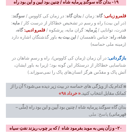
۱۹- بدان گاه سوگندِ پرمایه شاه / چنین بود آیین و این بود راه
قلمرو زبانی:
گاه
: زمان /
بدان گاه
: در زمان کی کاووس /
سوگند
:
(در این بیت) راه و رسم در تشخیص خطاکار از درست کار /
مایه
:
قدرت، توانایی /
پُرمایه
: گران مایه، پرشکوه /
قلمرو ادبی:
گاه،
شاه، راه
: جناس ناهمسان /
این بیت به
باور گذشتگان اشاره دارد
(زمینه ملی حماسه)
بازگردانی:
در آن زمان (زمان کی کاووس)، راه و رسمِ شاهان در
شناسایی خطاکار از درستکار این گونه بود؛ (زیرا به باور ایشان،
آتش پاک و مقدّس هرگز انسان‌های پاک را نمی‌سوزاند.)
◙ کدام یک از ویژگی های حماسه در بیت زیر دیده می‌شود؟ آن را از
کمانک مقابل انتخاب کنید.
« خرداد ۹۸»
بدان گاه سوگند پرمایه شاه / چنین بود آیین و این بود راه (ملّی –
قهرمانی)
پاسخ: ملی
۲۰- و زآن پس به موبد بفرمود شاه / که بر چوب ریزند نفتِ سیاه