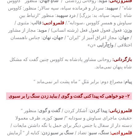
قلمرو زبانی:
موبد
: روحانی زردشتی /
شاهِ جهان
: منظور ” کاووس
شاه” /
سپهبد
: سردار و فرمانده سپاه، سپه سالار؛ منظور: کاووس
شاه [سپه: سپاه، بد: بزرگ] /
درد سپهبد
: منظور “ارتباط بینِ
سیاوش و همسرِ کاووس ،سودابه”./
قلمرو ادبی:
قالب
: مثنوی /
وزن
: فعول فعول فعول فعل (رشته انسانی) /
موبد
: مجاز از مشاور
/
جهان
: مجازِ اغراق آمیز از “ایران” /
جهان، نهان
: جناس ناهمسان
اختلافی /
واج‌آرایی
«ن»
بازگردانی:
روحانی مشاورِ پادشاه به کاووس چنین گفت که مشکل
شاه پنهان نمی‌ماند.
پیام:
مصراع دوم: برابر مَثَلِ ” ماه پشت ابر نمی‌ماند “
۲- چو خواهی که پیدا کنی گفت و گوی / بباید زدن سنگ را بر سبوی
قلمرو زبانی:
پیدا کردن
: آشکار کردن /
گفت و گوی:
منظور ”
حقیقتِ ماجرای سیاوش و سودابه “/
سبو
: کوزه، ظرف معمولا
دسته دار از سفال یا جنس دیگر برای حمل یا نگه داشتن مایعات /
قلمرو ادبی:
سنگ، سبو
: تضاد /
سنگ بر سبو زدن
: کنایه از ” آزمایش