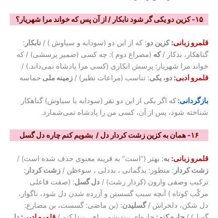
۱۵- کزین دو یکی گر شود نابکار / از آن پس که خواند مرا شهریار؟
قلمرو زبانی:
کزین دو
: که از این دو (سودابه و سیاوش ) /
نابکار
:
گناهکار، بدکار /
که
(مصراع دوم ): چه کسی (ضمیر پرسشی) / که
خواند مرا شهریار: پرسش انکاری (کسی مرا پادشاه نمی‌داند.) /
قلمرو ادبی:
دو، یکی
: تناسب (مراعات نظیر) /
زمینه ملی
حماسه
بازگردانی:
که اگر یکی از این دو نفر (سودابه یا سیاوش) گناهکار
شناخته شود، پس از آن، کسی من را پادشاه نمی‌شمارد.
۱۶- همان به کزین زشت کردار دل / بشویم کنم چاره دل گسل
قلمرو زبانی:
به
: بهتر (“است” به قرینه معنوی حذف شده است) /
زشت کردار
: منظور: بدگمانی ، بددلی ، سوءظن /
زشت کردار
:
ترکیب وصفی وارون (کردار زشت) /
دل گسل
: (صفت فاعلی
مرکّب کوتاه ) آنچه سبب گسستن و آزرده شدن دل شود، ناگوار،
دل شکن، دلخراش /
گسلیدن
: (بن ماضی: گسست، بن مضارع:
گسل) /
چاره کنم:
چاره‌ای بیندیشم، راهی پیدا کنم /
قلمرو ادبی:
دل