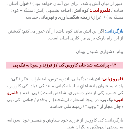
عبور از میان آتش باشد، برای من آسان خواهد بود ) /
خوار
: آسان،
ساده /
قلمرو ادبی:
کوه آتش
: اضافه تشبیهی (آتش: مشبّه – کوه:
مشبّه به ) / اغراق/
زمینه شگفت‌آوری و قهرمانی
حماسه
بازگردانی:
اگر این آتش مانند کوه باشد از آن عبور می‌کنم؛ گذشتن
از این راه باریک برای من کاری آسان است.
پیام: دشواری شنیدن بهتان
۱۴- پراندیشه شد جان کاووس کی / ز فرزند و سودابه نیک پی
قلمرو زبانی:
اندیشه
: بدگمانی، اندوه، ترس، اضطراب، فکر /
کی
:
پادشاه، عنوان پادشاهانِ سلسله کیانی مانند کی قباد، کی کاووس،
کی خسرو (کی از نظر دستوری، شاخص است.) /
پی
: قدم /
قلمرو
ادبی:
نیک پی
: در اینجا استعاره (ریشخند) از بدقدم /
جناس
: کی، پی
/
جان مجاز از
” وجود” /
زمینه ملی
حماسه
بازگردانی: کی کاووس از فرزندِ خود سیاوش و همسرِ خود سودابه،
به سختی اندوهگین و نگران شد.