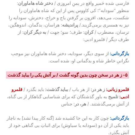
فارسی شده حَمیر واقع در یمنِ امروزی /
دختر شاه هاماوران
:
منظور “سودابه”؛ کی کاووس پس از این که شاه هاماوران را
شکست، می‌دهد، افزون بر گرفتنِ باج و خراج، دخترش، سودابه را
نیز به همسری برمی‌گزیند./
پراندیشه
: هراسان، بدگمان، اندوهگین،
ترسان، مضطرب /
کران
: طرف؛ سو؛ جهت /
به دیگر کران
: از
طرف دیگر / قلمرو ادبی:
بازگردانی:
از سوی دیگر، سودابه، دختر شاه هاماوران نیز موجب
نگرانیِ خاطر شاه و بدگمانی او، شده است.
۵- ز هر در سخن چون بدین گونه گشت / بر آتش یکی را بباید گذشت
قلمرو زبانی:
ز هر در:
از هر باب /
بباید گذشت:
باید بگذرد /
قلمرو
ادبی:
تلمیح
به باور گذشتگان که برای شناسایی گناهکار از بی گناه،
از آتش برمی‌گذشتند. /
هر، در
: جناس
بازگردانی:
چون کار به این جا کشیده شد [گنه کار پیدا نشد] به ناچار
باید یکی از آن دو (سودابه یا سیاوش) برای اثباتِ بی گناهی خود از
آتش بگذرد.