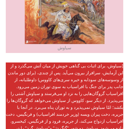
سیاوش
[سیاوش، برای اثبات بی گناهی خویش از میان آتش می‌گذرد و از
این آزمایش، سرافراز بیرون می‌آید. پس از چندی، (برای دور ماندن
از وسوسه‌های سودابه و خیره سری‌های کاووس) داوطلبانه، از
جانب پدر برای جنگ با افراسیاب به سوی توران زمین می‌رود.
افراسیاب گروگان‌هایی را به نزد او می‌فرستد و سیاوش آشتی را
می‌پذیرد. از دیگر سو، کاووس از سیاوش می‌خواهد که گروگان‌ها را
بکشد؛ امّا سیاوش نمی‌پذیرد و به توران پناه می‌برد. در آنجا با
جریره، دخت پیران ویسه (وزیر خردمند افراسیاب) و فرنگیس، دخت
افراسیاب ازدواج می‌کند، از جریره، فرود و از فرنگیس، کیخسرو،
زاده می‌شود. سیاوش دو شهر “گنگ دژ” و”سیاوش گرد” را در