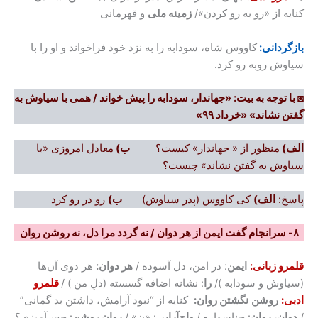
کنایه از «رو به رو کردن»/
زمینه ملی
و قهرمانی
بازگردانی:
کاووس شاه، سودابه را به نزد خود فراخواند و او را با
سیاوش روبه رو کرد.
◙
با توجه به بیت: «جهاندار، سودابه را پیش خواند / همی با سیاوش به
گفتن نشاند»
«خرداد ۹۹»
الف)
منظور از « جهاندار» کیست؟
ب)
معادل امروزی «با
سیاوش به گفتن نشاند» چیست؟
پاسخ:
الف)
کی کاووس (پدر سیاوش)
ب)
رو در رو کرد
۸- سرانجام گفت ایمن از هر دوان / نه گردد مرا دل، نه روشن روان
قلمرو زبانی:
ایمن
: در امن، دل آسوده /
هر دوان:
هر دوی آن‌ها
(سیاوش و سودابه )/
را
: نشانه اضافه گسسته (دلِ من ) /
قلمرو
ادبی:
روشن
نگشتن روان:
کنایه از “نبود آرامش، داشتن بد گمانی”
/
دوان، روان
: جناسواره /
واج‌آرایی
: «ن» /
روان روشن
: حس‌آمیزی؟