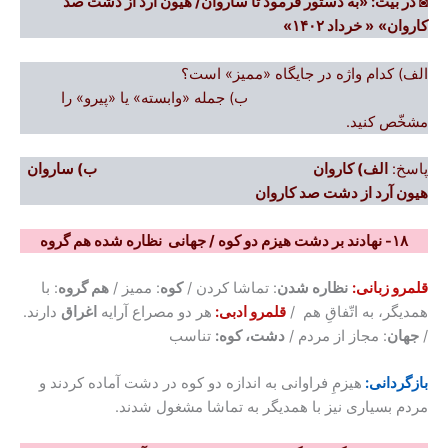
◙
در بیت: «به دستور فرمود تا ساروان/ هیون آرد از دشت صد
کاروان»
« خرداد ۱۴۰۲»
الف) کدام واژه در جایگاه «ممیز» است؟
ب) جمله «وابسته» یا «پیرو» را
مشخّص کنید.
پاسخ:
الف) کاروان ب) ساروان
هیون آرد از دشت صد کاروان
۱۸- نهادند بر دشت هیزم دو کوه / جهانی نظاره شده هم گروه
قلمرو زبانی:
نظاره شدن
: تماشا کردن /
کوه
: ممیز /
هم گروه
: با
همدیگر، به اتّفاقِ هم /
قلمرو ادبی:
هر دو مصراع آرایه
اغراق
دارند.
/
جهان
: مجاز از مردم /
دشت، کوه:
تناسب
بازگردانی:
هیزمِ فراوانی به اندازه دو کوه در دشت آماده کردند و
مردم بسیاری نیز با همدیگر به تماشا مشغول شدند.