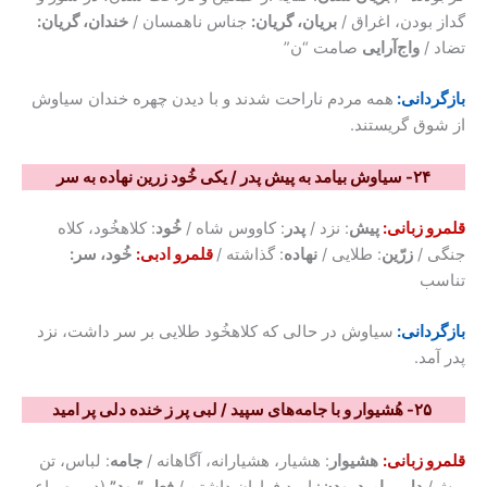
گداز بودن، اغراق /
بریان، گریان:
جناس ناهمسان /
خندان، گریان:
تضاد /
واج‌آرایی
صامت “ن”
بازگردانی:
همه مردم ناراحت شدند و با دیدن چهره خندان سیاوش
از شوق گریستند.
۲۴- سیاوش بیامد به پیش پدر / یکی خُود زرین نهاده به سر
قلمرو زبانی:
پیش
: نزد /
پدر
: کاووس شاه /
خُود
: کلاهخُود، کلاه
جنگی /
زرّین
: طلایی /
نهاده
: گذاشته /
قلمرو ادبی:
خُود، سر:
تناسب
بازگردانی:
سیاوش در حالی که کلاهخُود طلایی بر سر داشت، نزد
پدر آمد.
۲۵- هُشیوار و با جامه‌های سپید / لبی پر ز خنده دلی پر امید
قلمرو زبانی:
هشیوار
: هشیار، هشیارانه، آگاهانه /
جامه
: لباس، تن