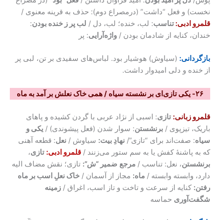
پوش/
دل پر امید بودن
: امید فراوان داشتن /
فعل “بود”
(در مصراع
نخست) و فعل “داشت” (درمصراع دوم): حذف به قرینه معنوی /
قلمرو ادبی:
تناسب
: لب، خنده؛ لب، دل /
لب پر ز خنده بودن
:
خندان، کنایه از شادمان بودن /
واژه‌آرایی
: پر
بازگردانی:
(سیاوش) هوشیار بود. لباس‌های سفیدی بر تن، لبی پر
از خنده و دلی امیدوار داشت.
۲۶- یکی تازی‌ای بر نشسته سیاه / همی خاک نعلش بر آمد به ماه
قلمرو زبانی:
تازی
: اسبی از نژاد عربی با گردن کشیده و پاهای
باریک، تیزپوی /
برنشستن
: سوار شدن (فعل پیشوندی) /
یکی و
سیاه
: صفت‌اند برای “تازی”/
نهادِ بیت:
سیاوش /
نعل
: قطعه آهنی
که به پاشنۀ کفش یا به سم ستور می‌زنند /
قلمرو ادبی:
تازی
،
برنشستن
، نعل: تناسب /
مرجع
ضمیر “ش”:
تازی؛ نقش مضاف الیه
دارد، وابسته وابسته /
ماه:
مجاز از آسمان /
خاک نعلِ اسب بر ماه
رفتن:
کنایه از سرعت و تاخت و تاز اسب، اغراق /
زمینه
شگفت‌آوری
حماسه