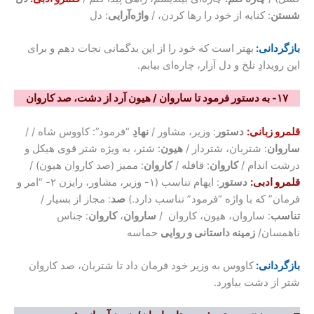
شستن
: کنایه از خود را رها کردن، /
واژه‌آرایی
: دل
بازگردانی:
بهتر است که خود را از این بدگمانی نجات دهم و برای
این رویدادِ تلخ و دل آزار، چاره‌ای بیابم.
۱۷- به دستور فرمود تا ساروان / هیون آرد از دشت، صد کاروان
قلمرو زبانی:
دستور
: وزیر، مشاور /
نهادِ
“فرمود”: کاووس شاه / /
ساروان
: شتربان، شتردار /
هیون
: شتر، به ویژه شتر قوی هیکل و
درشت اندام /
کاروان
: قافله /
کاروان
: ممیز (صد کاروان هیون) /
قلمرو ادبی:
دستور
: ایهام تناسب (۱- وزیر، مشاور، رایزن ۲- “امر و
فرمان” که با واژه “فرمود” تناسب دارد.)
صد
: مجاز از بسیار /
تناسب
: ساروان، هیون، کاروان /
ساروان
،
کاروان
: جناس
ناهمسان/
زمینه داستانی و روایی
حماسه
بازگردانی:
کاووس به وزیر خود فرمان داد تا شتربان، صد کاروان
شتر از دشت بیاورد.