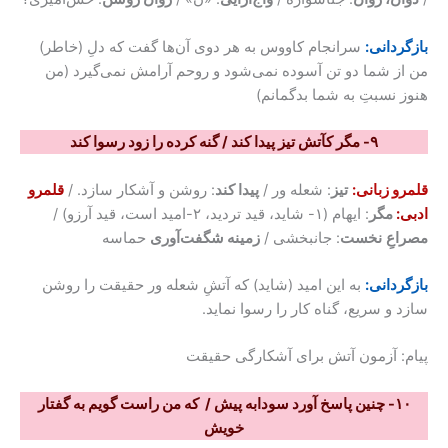
بازگردانی:
سرانجام کاووس به هر دوی آن‌ها گفت که دلِ (خاطر)
من از شما دو تن آسوده نمی‌‌شود و روحم آرامش نمی‌گیرد (من
هنوز نسبتِ به شما بدگمانم)
۹- مگر کآتش تیز پیدا کند / گنه کرده را زود رسوا کند
قلمرو زبانی:
تیز
: شعله ور /
پیدا کند
: روشن و آشکار سازد. /
قلمرو
ادبی:
مگر
: ایهام (۱- شاید، قید تردید، ۲-امید است، قید آرزو) /
مصراعِ
نخست
: جانبخشی /
زمینه شگفت‌آوری
حماسه
بازگردانی:
به این امید (شاید) که آتشِ شعله ور حقیقت را روشن
سازد و سریع، گناه کار را رسوا نماید.
پیام: آزمون آتش برای آشکارگی حقیقت
۱۰- چنین پاسخ آورد سودابه پیش / که من راست گویم به گفتار
خویش