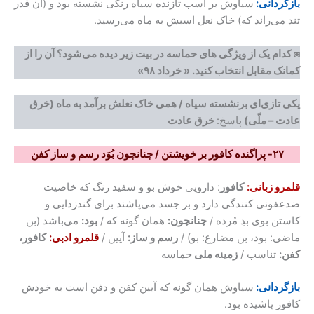
بازگردانی:
سیاوش بر اسب تازنده سیاه رنگی نشسته بود و (آن قدر
تند می‌راند که) خاک نعل اسبش به ماه می‌رسید.
◙ کدام یک از ویژگی های حماسه در بیت زیر دیده می‌شود؟ آن را از
کمانک مقابل انتخاب کنید.
« خرداد ۹۸»
یکی تازی‌ای برنشسته سیاه / همی خاک نعلش برآمد به ماه (خرق
عادت – ملّی)
پاسخ:
خرق عادت
۲۷- پراگنده کافور بر خویشتن / چنانچون بُوَد رسم و ساز کفن
قلمرو زبانی:
کافور
: دارویی خوش بو و سفید رنگ که خاصیت
ضدعفونی کنندگی دارد و بر جسد می‌پاشند برای گندزدایی و
کاستن بوی بدِ مُرده /
چنانچون:
همان گونه که /
بود:
می‌باشد (بن
ماضی: بود، بن مضارع: بو) /
رسم و ساز:
آیین /
قلمرو ادبی:
کافور،
کفن:
تناسب /
زمینه ملی
حماسه
بازگردانی:
سیاوش همان گونه که آیین کفن و دفن است به خودش
کافور پاشیده بود.