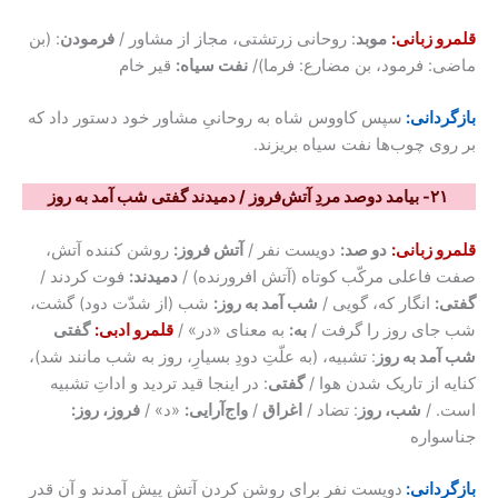
قلمرو زبانی:
موبد
: روحانی زرتشتی، مجاز از مشاور /
فرمودن
: (بن
ماضی: فرمود، بن مضارع: فرما)/
نفت سیاه:
قیر خام
بازگردانی:
سپس کاووس شاه به روحانیِ مشاور خود دستور داد که
بر روی چوب‌ها نفت سیاه بریزند.
۲۱- بیامد دوصد مردِ آتش‌فروز / دمیدند گفتی شب آمد به روز
قلمرو زبانی:
دو صد:
دویست نفر /
آتش فروز:
روشن کننده آتش،
صفت فاعلی مرکّب کوتاه (آتش افرورنده) /
دمیدند:
فوت کردند /
گفتی:
انگار که، گویی /
شب آمد به روز:
شب (از شدّت دود) گشت،
شب جای روز را گرفت /
به:
به معنای «در» /
قلمرو ادبی:
گفتی
شب آمد به روز
: تشبیه، (به علّتِ دودِ بسیارِ، روز به شب مانند شد)،
کنایه از تاریک شدن هوا /
گفتی
: در اینجا قید تردید و اداتِ تشبیه
است. /
شب، روز
: تضاد /
اغراق
/
واج‌آرایی:
«د» /
فروز، روز:
جناسواره
بازگردانی:
دویست نفر برای روشن کردن آتش پیش آمدند و آن قدر