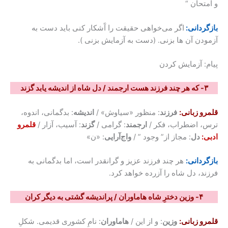
و امتحان “
بازگردانی:
اگر می‌خواهی حقیقت را آَشکار کنی باید دست به
آزمودن آن ها بزنی. (دست به آزمایش بزنی ).
پیام: آزمایش کردن
۳- که هر چند فرزند هست ارجمند / دل شاه از اندیشه یابد گزند
قلمرو زبانی:
فرزند
: منظور «سیاوش» /
اندیشه
: بدگمانی، اندوه،
ترس، اضطراب، فکر /
ارجمند
: گرامی /
گزند
: آسیب، آزار /
قلمرو
ادبی:
دل
: مجاز از” وجود ” /
واج‌آرایی
: «ن»
بازگردانی:
هر چند فرزند عزیز و گرانقدر است، اما بدگمانی به
فرزند، دل شاه را آزرده خواهد کرد.
۴- وزین دخترِ شاه هاماوران / پراندیشه گشتی به دیگر کران
قلمرو زبانی:
وزین
: و از این /
هاماوران
: نامِ کشوری قدیمی. شکلِ