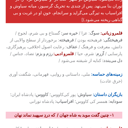
توران بنا می‌نهد. پس از چندی به تحریک گرسیوز، میانه سیاوش و
افراسیاب به تیرگی می‌گراید و سرانجام، خونِ او در غربت و بی
گناهی ریخته می‌شود.)]
قلمرو زبانی:
سوگ
: عزا /
خیره سر:
گستاخ و بی شرم، لجوج /
فرهیختگی
: فرهیخته بودن /
فرهیخته
: برخوردار از سطح والایی از
دانش، معرفت و فرهنگ /
عفاف
: رعایت اصول اخلاقی، پرهیزگاری،
پارسایی /
آزرم
: شرم، حیا /
قلمرو ادبی:
رزم و بزم:
تضاد، جناس /
دل می‌بندد:
کنایه از شیفته می‌شود /
زمینه‌های حماسه:
ملی، داستانی و روایی، قهرمانی، شگفت آوری
(خرق عادت)
بازیگران داستان:
سیاوش:
پور کی‌کاووس؛
کاووس:
پادشاه ایران؛
سودابه:
همسر کی کاووس؛
افراسیاب:
پادشاه تورانی
۱- چنین گفت موبد به شاه جهان / که دردِ سپهبد نماند نهان