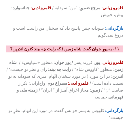
قلمرو زبانی:
مرجع ضمیرِ
: “من” سودابه /
قلمرو ادبی:
جناسواره
:
پیش، خویش
بازگردانی:
سودابه چنین پاسخ داد که سخنانِ من راست است و
دروغ نمی‌گویم.
۱۱- به پورِ جوان گفت شاه زمین / که رایت چه بیند کنون اندرین؟
قلمرو زبانی:
پور
: فرزند پسر
/ پور جوان
: منظور «سیاوش» /
شاه
زمین
: منظور “کاووس شاه” /
رایت چه بیند:
رای و نظر تو چیست؟ /
اندرین
: در این مورد ( در مورد سخنان اتّهام آمیزی که سودابه به تو
نسبت داده است) /
قلمرو ادبی:
مصراع دوم
: واج‌آرایی؛ تکرار
صامت “ن” /
زمین
: مجازِ اغراق آمیز از ” ایران” /
زمینه ملی و
قهرمانی
حماسه
بازگردانی:
کاووس به پسر جوانش گفت: در مورد این اتهام، نظرِ تو
چیست؟