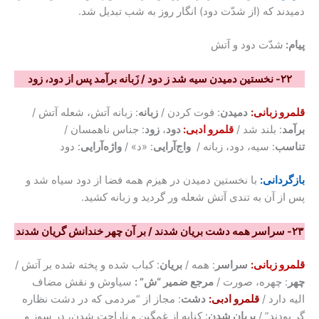
دمیدند که (از شدّت دود) انگار روز به شب تبدیل شد.
پیام:
شدّت دود و آتش
۲۲- نخستین دمیدن سیه شد ز دود / زَبانه برآمد پس از دود، زود
قلمرو زبانی:
دمیدن
: فوت کردن /
زبانه
: زبانه آتش، شعله آتش /
برآمد
: بلند شد /
قلمرو ادبی:
دود
،
زود
: جناس ناهمسان /
تناسب
: سیه، دود، زبانه /
واج‌آرایی
: «د» /
واژه‌آرایی
: دود
بازگردانی:
با نخستین دمیدن در هیزم همه فضا از دود سیاه شد و
پس از آن به تندی آتش شعله ور گردید و زبانه کشید.
۲۳- سراسر همه دشت بریان شدند / بر آن چهر خندانش گریان شدند
قلمرو زبانی:
سراسر
: همه /
بریان
: کباب شده و پخته شده بر آتش /
چهر
: چهره، صورت /
مرجع ضمیر “ش” :
سیاوش و نقش مضاف
الیه دارد /
قلمرو ادبی:
دشت
: مجاز از “مردمی که در دشت نظاره
گر بودند” /
بریان شدن
: کنایه از غمگین و ناراحت شدن، در سوز و