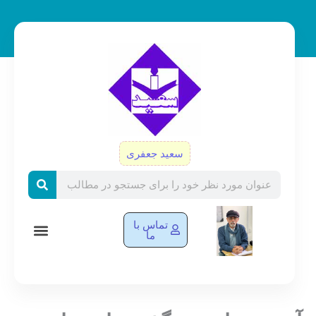
رش
ه
حتوا
سعید جعفری
Search
تماس با
ما