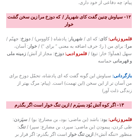
پیام: چه دفاعی از خود داری.
۱۲- سیاوش چنین گفت کای شهریار / که دوزخ مرا زین سخن گشت
خوار
قلمرو زبانی:
کای
: که ای /
شهریار
: پادشاه ( کاووس) /
دوزخ
: جهنّم /
مرا
: برای من ( را: حرف اضافه به معنی ” برای “) /
خوار
: آسان،
سهل (همآوا؛ خار: تیغ) /
قلمرو ادبی:
دوزخ
: مجاز از آتش/
زمینه ملی
و قهرمانی
حماسه
بازگردانی:
سیاوش این گونه گفت که ای پادشاه، تحمّل دوزخ برای
من آسان تر از این سخن (این تهمت) است. (پیام: مرگ بهتر از
زندگی ذلت آور)
۱۳- اگر کوه آتش بُوَد بسپَرم / ازین تنگ خوار است اگر بگذرم
قلمرو زبانی:
بود
: باشد (بن ماضی: بود، بن مضارع: بو) /
سپَردن
:
طی کردن، پیمودن (بن ماضی: سپرد، بن مضارع: سپر) /
تنگ
:
منظور «تنگه آتش»/
ازین تنگ خوار
است اگر بگذرم: اگر قرار بر