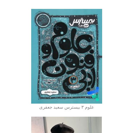
علوم ۳ بیسترس سعید جعفری