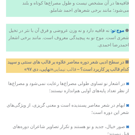
قافیه‌ها در آن مشخص نیست و طول مصراع‌ها کوتاه و بلند
می‌شود؛ مانند برخی شعرهای احمد شاملو.
●
موج نو:
نه قافیه دارد و نه وزن عروضی و فرق آن با نثر در تخیل
شعری است. موج نو به پیچیدگی معروف است. مانند برخی اشعار
احمدرضا احمدی.
■
در
سطح
ادبی
شعر
دوره
معاصر
علاوه
بر
قالب
های
سنتی
و
سپید
کدام
قالب
پر
کاربرد
است؟
–
قالب نیمایی
«نهایی، دی ۹۷»
◙
در اشعار نو تساوی طولی مصراع‌ها رعایت نمی‌شود و مصراع‌ها
از نظر تعداد پایه‌های آوایی هم‌اندازه نیستند؛
◙
ابهام در شعر معاصر پسندیده است و معنی گریزی، از ویژگی‌های
شعر این دوره است؛
◙
صور خیال، جدید و نو هستند و تکرار تصاویر شاعران دوره‌های
قبل نیستند؛