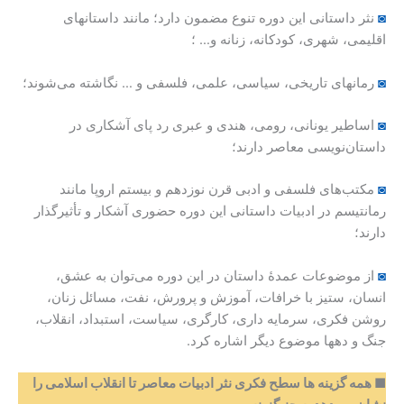
◙
نثر داستانی این دوره تنوع مضمون دارد؛ مانند داستانهای
اقلیمی، شهری، کودکانه، زنانه و… ؛
◙
رمانهای تاریخی، سیاسی، علمی، فلسفی و … نگاشته می‌شوند؛
◙
اساطیر یونانی، رومی، هندی و عبری رد پای آشکاری در
داستان‌نویسی معاصر دارند؛
◙
مکتب‌های فلسفی و ادبی قرن نوزدهم و بیستم اروپا مانند
رمانتیسم در ادبیات داستانی این دوره حضوری آشکار و تأثیرگذار
دارند؛
◙
از موضوعات عمدۀ داستان در این دوره می‌توان به عشق،
انسان، ستیز با خرافات، آموزش و پرورش، نفت، مسائل زنان،
روشن فکری، سرمایه داری، کارگری، سیاست، استبداد، انقلاب،
جنگ و دهها موضوع دیگر اشاره کرد.
■
همه گزینه ها سطح فکری نثر ادبیات معاصر تا انقلاب اسلامی را