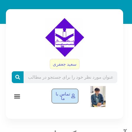
رش
ه
حتوا
سعید جعفری
Search
تماس با
ما