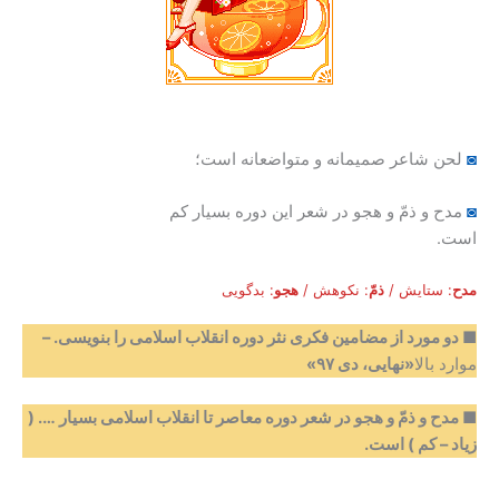
◙
لحن شاعر صمیمانه و متواضعانه است؛
◙
مدح و ذمّ و هجو در شعر این دوره بسیار کم
است.
مدح
: ستایش /
ذمّ
: نکوهش /
هجو
: بدگویی
■
دو مورد از مضامین فکری نثر دوره انقلاب اسلامی را بنویسی
.
–
موارد بالا
«نهایی، دی ۹۷»
■
مدح و ذمّ و هجو در شعر دوره معاصر تا انقلاب اسلامی بسیار …. (
زیاد – کم ) است
.