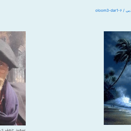
سعید جعفری د