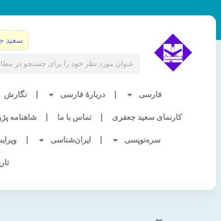
رش
ه
حتوا
سعید ج
Search
فارسی
دربارۀ فارسی
نگارش
کارنمای سعید جعفری
تماس با ما
شاهنامه پژ
سره‌نویسی
ایران‌شناسی
ویرای
تار