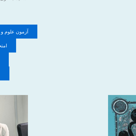
آزمون علوم و ف
امتح
ا