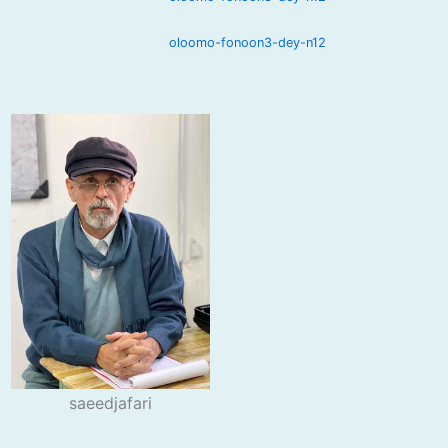
oloomo-fonoon3-dey-n12
saeedjafari