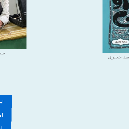
سع
امتح
امت
امت