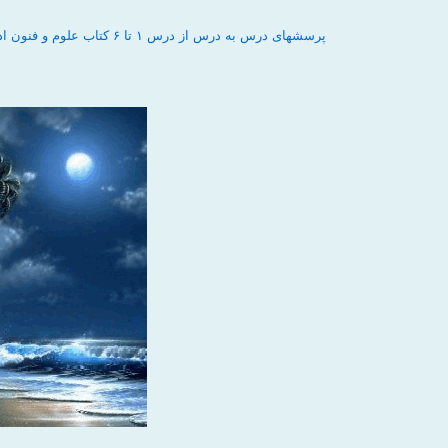
پرسشهای درس به درس از درس ۱ تا ۶ کتاب علوم و فنون ادبی / oloom3-dar1-۶